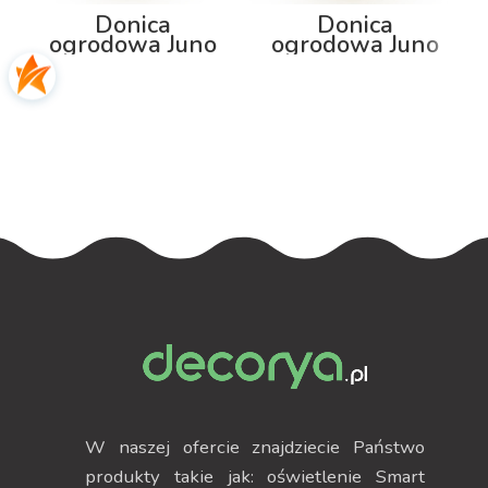
Donica
Donica
ogrodowa Juno
ogrodowa Juno
75cm z
92cm z
podświetleniem
podświetleniem
RGB
W naszej ofercie znajdziecie Państwo
produkty takie jak: oświetlenie Smart