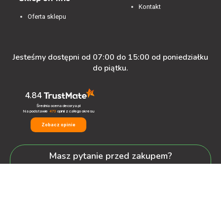
Kontakt
Oferta sklepu
Jesteśmy dostępni od 07:00 do 15:00 od poniedziałku
do piątku.
4.84
Średnia ocena decorya.pl
Na podstawie
473
opinii
z całego okresu
Zobacz opinie
Masz pytanie przed zakupem?
+48 600-900-387
oferta@decorya.pl