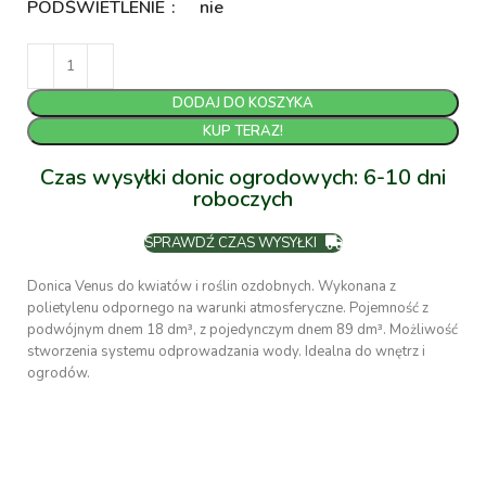
PODŚWIETLENIE
nie
DODAJ DO KOSZYKA
KUP TERAZ!
Czas wysyłki donic ogrodowych: 6-10 dni
roboczych
SPRAWDŹ CZAS WYSYŁKI
Donica Venus do kwiatów i roślin ozdobnych. Wykonana z
polietylenu odpornego na warunki atmosferyczne. Pojemność z
podwójnym dnem 18 dm³, z pojedynczym dnem 89 dm³. Możliwość
stworzenia systemu odprowadzania wody. Idealna do wnętrz i
ogrodów.