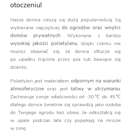
otoczeniu!
Nasze donice cieszą się dużą popularnością. Są
wybierane najczęściej
do ogrodów oraz wnętrz
domów prywatnych
. Wykonane z bardzo
wysokiej jakości polietylenu
, dzięki czemu nie
musisz obawiać się, że donica stłucze się
po upadku trącona przez psa lub bawiące się
dziecko.
Polietylen jest materiałem
odpornym na warunki
atmosferyczne
oraz jest
łatwy w utrzymaniu
.
Zachowuje swoje właściwości od -30℃ do 45℃
dlatego donice świetnie się sprawdzą jako ozdoba
do Twojego ogrodu bez obaw, że odkształcą się
w upale podczas lata czy popękają na mrozie
w zimę.