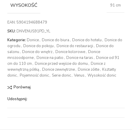
WYSOKOŚĆ
91 cm
EAN:
5904194688479
SKU:
DNVENUS91PD_YL
Kategorie:
Donice
,
Donice do biura
,
Donice do hotelu
,
Donice do
ogrodu
,
Donice do pokoju
,
Donice do restauracji
,
Donice do
salonu
,
Donice do wnętrz
,
Donice kolorowe
,
Donice
mrozoodporne
,
Donice na patio
,
Donice na taras
,
Donice od 91
cm do 110 cm
,
Donice przed wejście do domu
,
Donice z
wewnętrzną półką
,
Donice zewnętrzne
,
Donice żółte
,
Kształty
donic
,
Pojemność donic
,
Serie donic
,
Venus
,
Wysokość donic
Porównaj
Udostępnij: