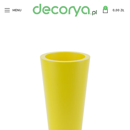
0
MENU
0,00
ZŁ