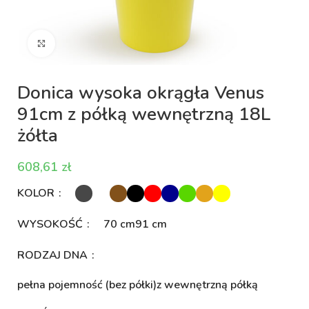
Kliknij aby powiększyć
Donica wysoka okrągła Venus
91cm z półką wewnętrzną 18L
żółta
zł
KOLOR
WYSOKOŚĆ
70 cm
91 cm
RODZAJ DNA
pełna pojemność (bez półki)
z wewnętrzną półką