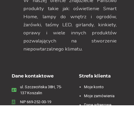
W naszej ofercie znajdziecie Państwo
produkty takie jak: oświetlenie Smart
Home, lampy do wnętrz i ogrodów,
żarówki, taśmy LED, girlandy, kinkiety,
oprawy i wiele innych produktów
pozwalających na stworzenie
niepowtarzalnego klimatu.
Dane kontaktowe
Strefa klienta
ul. Szczecińska 38H, 75-
Moje konto
137 Koszalin
Moje zamówienia
NIP 669-252-00-19
Dane adresowe
Menu
Zwroty i reklamacje
Regulamin
Informacje o firmie
Polityka Prywatności
Koszty dostawy