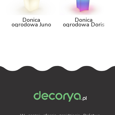
Donica
Donica
ogrodowa Juno
ogrodowa Doris
92cm z
80cm z
podświetleniem
podświetleniem
RGB