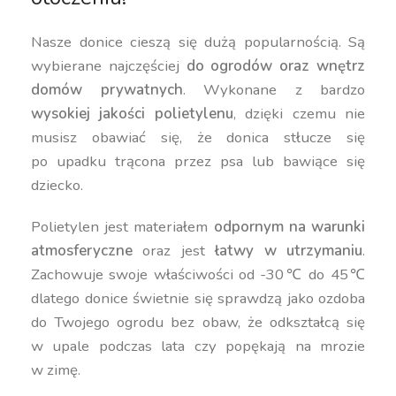
Nasze donice cieszą się dużą popularnością. Są
wybierane najczęściej
do ogrodów oraz wnętrz
domów prywatnych
. Wykonane z bardzo
wysokiej jakości polietylenu
, dzięki czemu nie
musisz obawiać się, że donica stłucze się
po upadku trącona przez psa lub bawiące się
dziecko.
Polietylen jest materiałem
odpornym na warunki
atmosferyczne
oraz jest
łatwy w utrzymaniu
.
Zachowuje swoje właściwości od -30℃ do 45℃
dlatego donice świetnie się sprawdzą jako ozdoba
do Twojego ogrodu bez obaw, że odkształcą się
w upale podczas lata czy popękają na mrozie
w zimę.