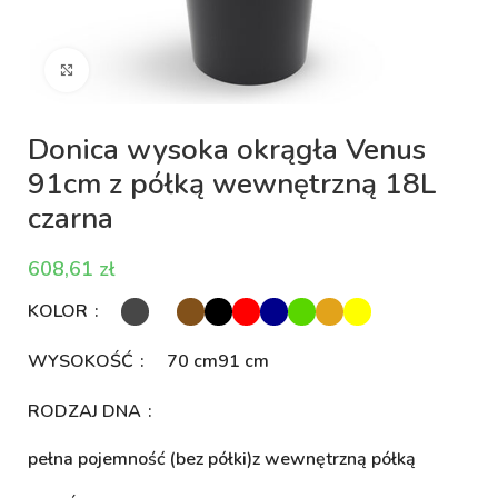
Kliknij aby powiększyć
Donica wysoka okrągła Venus
91cm z półką wewnętrzną 18L
czarna
zł
KOLOR
WYSOKOŚĆ
70 cm
91 cm
RODZAJ DNA
pełna pojemność (bez półki)
z wewnętrzną półką