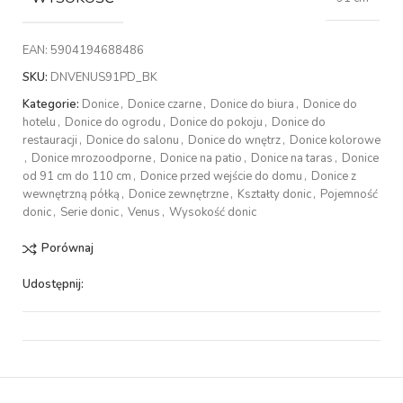
EAN:
5904194688486
SKU:
DNVENUS91PD_BK
Kategorie:
Donice
,
Donice czarne
,
Donice do biura
,
Donice do
hotelu
,
Donice do ogrodu
,
Donice do pokoju
,
Donice do
restauracji
,
Donice do salonu
,
Donice do wnętrz
,
Donice kolorowe
,
Donice mrozoodporne
,
Donice na patio
,
Donice na taras
,
Donice
od 91 cm do 110 cm
,
Donice przed wejście do domu
,
Donice z
wewnętrzną półką
,
Donice zewnętrzne
,
Kształty donic
,
Pojemność
donic
,
Serie donic
,
Venus
,
Wysokość donic
Porównaj
Udostępnij: