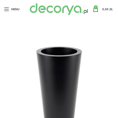
0
MENU
0,00
ZŁ