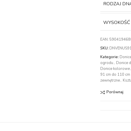
RODZAJ DN
WYSOKOŚĆ
EAN:
590419468
SKU:
DNVENUS9
Kategorie:
Donic
ogrodu
,
Donice 
Donice kolorowe
91 cm do 110 cm
zewnętrzne
,
Kszt
Porównaj