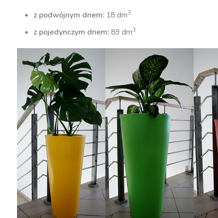
3
z podwójnym dnem:
18 dm
3
z pojedynczym dnem:
89 dm