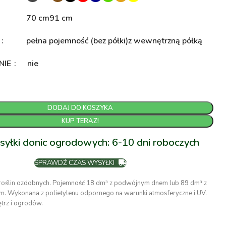
70 cm
91 cm
A
pełna pojemność (bez półki)
z wewnętrzną półką
NIE
nie
DODAJ DO KOSZYKA
KUP TERAZ!
syłki donic ogrodowych: 6-10 dni roboczych
SPRAWDŹ CZAS WYSYŁKI
roślin ozdobnych. Pojemność 18 dm³ z podwójnym dnem lub 89 dm³ z
. Wykonana z polietylenu odpornego na warunki atmosferyczne i UV.
trz i ogrodów.