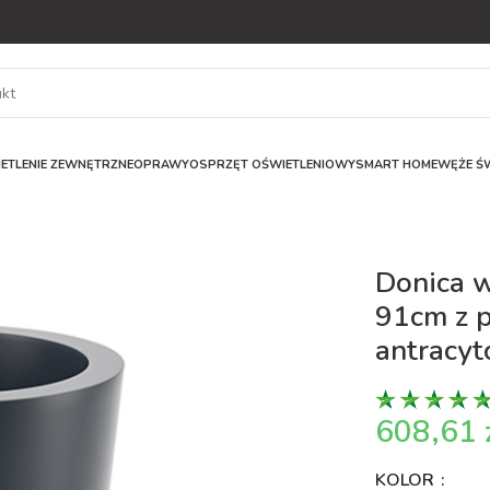
ETLENIE ZEWNĘTRZNE
OPRAWY
OSPRZĘT OŚWIETLENIOWY
SMART HOME
WĘŻE ŚW
Donica 
91cm z 
antracy
KOLOR