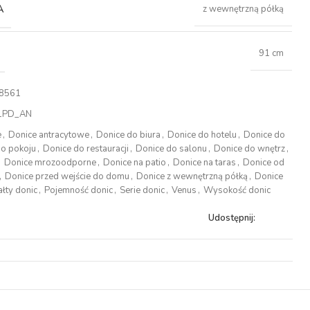
A
z wewnętrzną półką
91 cm
8561
1PD_AN
e
,
Donice antracytowe
,
Donice do biura
,
Donice do hotelu
,
Donice do
do pokoju
,
Donice do restauracji
,
Donice do salonu
,
Donice do wnętrz
,
,
Donice mrozoodporne
,
Donice na patio
,
Donice na taras
,
Donice od
,
Donice przed wejście do domu
,
Donice z wewnętrzną półką
,
Donice
ałty donic
,
Pojemność donic
,
Serie donic
,
Venus
,
Wysokość donic
Udostępnij: