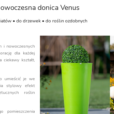
owoczesna donica Venus
iatów • do drzewek • do roślin ozdobnych
ch i nowoczesnych
orację dla każdej
a ciekawy kształt,
b umieścić je we
ia stylowy efekt
ucznych roślin
o pomieszczenia