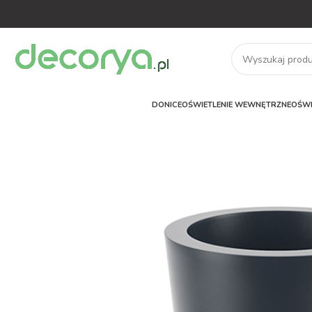
DONICE
OŚWIETLENIE WEWNĘTRZNE
OŚWI