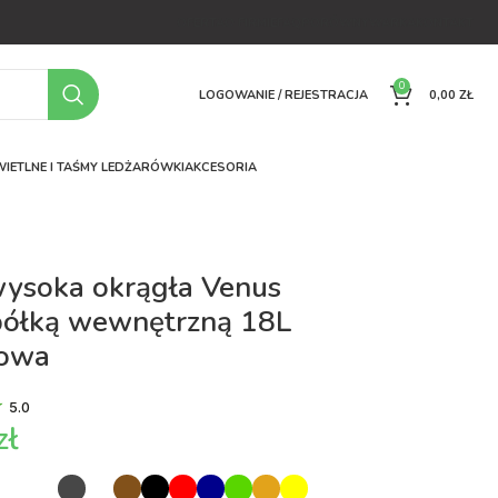
OFERTA
O FIRMIE
FAQ
PORÓWNYWARKA
KONTAKT
0
LOGOWANIE / REJESTRACJA
0,00
ZŁ
IETLNE I TAŚMY LED
ŻARÓWKI
AKCESORIA
wysoka okrągła Venus
półką wewnętrzną 18L
towa
5.0
zł