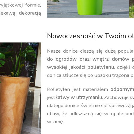
yjątkowej formie,
iekawą
dekoracją
Nowoczesność w Twoim ot
Nasze donice cieszą się dużą popula
do ogrodów oraz wnętrz domów p
wysokiej jakości polietylenu
, dzięki
donica stłucze się po upadku trącona p
Polietylen jest materiałem
odpornym
jest
łatwy w utrzymaniu
. Zachowuje 
dlatego donice świetnie się sprawdzą 
obaw, że odkształcą się w upale pod
w zimę.