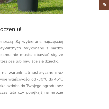
Insta
oczeniu!
rnością. Są wybierane najczęściej
rywatnych
. Wykonane z bardzo
 czemu nie musisz obawiać się, że
rzez psa lub bawiące się dziecko.
 na warunki atmosferyczne
oraz
swoje właściwości od -30℃ do 45℃
jako ozdoba do Twojego ogrodu bez
czas lata czy popękają na mrozie