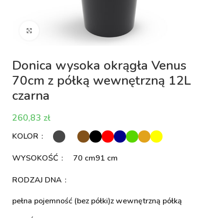
Kliknij aby powiększyć
Donica wysoka okrągła Venus
70cm z półką wewnętrzną 12L
czarna
zł
KOLOR
WYSOKOŚĆ
70 cm
91 cm
RODZAJ DNA
pełna pojemność (bez półki)
z wewnętrzną półką