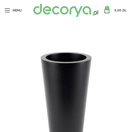
0
MENU
0,00
ZŁ