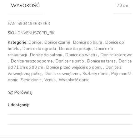
WYSOKOŚĆ
70 cm
EAN:
5904194682453
SKU:
DNVENUS70PD_BK
Kategorie:
Donice
,
Donice czarne
,
Donice do biura
,
Donice do
hotelu
,
Donice do ogrodu
,
Donice do pokoju
,
Donice do
restauracji
,
Donice do salonu
,
Donice do wnętrz
,
Donice kolorowe
,
Donice mrozoodporne
,
Donice na patio
,
Donice na taras
,
Donice
od 71 cm do 90 cm
,
Donice przed wejście do domu
,
Donice z
wewnętrzną półką
,
Donice zewnętrzne
,
Kształty donic
,
Pojemność
donic
,
Serie donic
,
Venus
,
Wysokość donic
Porównaj
Udostępnij: