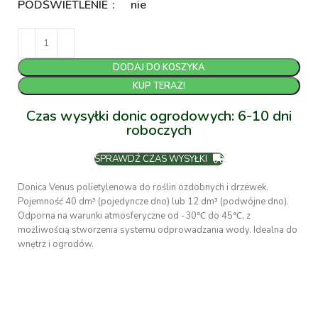
PODŚWIETLENIE
nie
DODAJ DO KOSZYKA
KUP TERAZ!
Czas wysyłki donic ogrodowych: 6-10 dni
roboczych
SPRAWDŹ CZAS WYSYŁKI
Donica Venus polietylenowa do roślin ozdobnych i drzewek.
Pojemność 40 dm³ (pojedyncze dno) lub 12 dm³ (podwójne dno).
Odporna na warunki atmosferyczne od -30℃ do 45℃, z
możliwością stworzenia systemu odprowadzania wody. Idealna do
wnętrz i ogrodów.