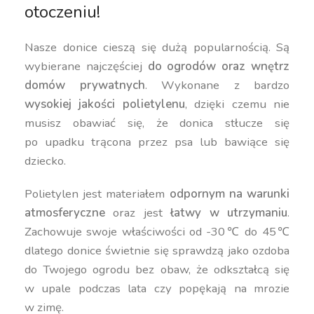
otoczeniu!
Nasze donice cieszą się dużą popularnością. Są
wybierane najczęściej
do ogrodów oraz wnętrz
domów prywatnych
. Wykonane z bardzo
wysokiej jakości polietylenu
, dzięki czemu nie
musisz obawiać się, że donica stłucze się
po upadku trącona przez psa lub bawiące się
dziecko.
Polietylen jest materiałem
odpornym na warunki
atmosferyczne
oraz jest
łatwy w utrzymaniu
.
Zachowuje swoje właściwości od -30℃ do 45℃
dlatego donice świetnie się sprawdzą jako ozdoba
do Twojego ogrodu bez obaw, że odkształcą się
w upale podczas lata czy popękają na mrozie
w zimę.