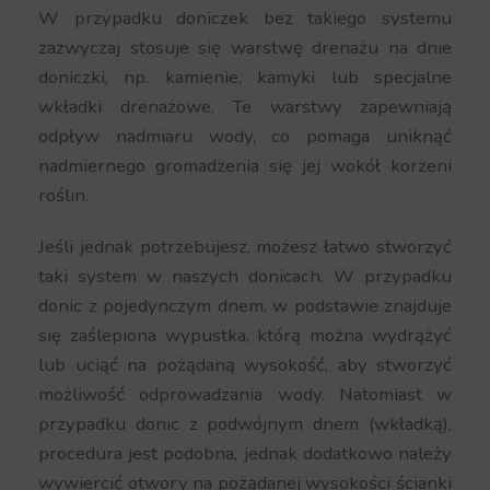
W przypadku doniczek bez takiego systemu
zazwyczaj stosuje się warstwę drenażu na dnie
doniczki, np. kamienie, kamyki lub specjalne
wkładki drenażowe. Te warstwy zapewniają
odpływ nadmiaru wody, co pomaga uniknąć
nadmiernego gromadzenia się jej wokół korzeni
roślin.
Jeśli jednak potrzebujesz, możesz łatwo stworzyć
taki system w naszych donicach. W przypadku
donic z pojedynczym dnem, w podstawie znajduje
się zaślepiona wypustka, którą można wydrążyć
lub uciąć na pożądaną wysokość, aby stworzyć
możliwość odprowadzania wody. Natomiast w
przypadku donic z podwójnym dnem (wkładką),
procedura jest podobna, jednak dodatkowo należy
wywiercić otwory na pożądanej wysokości ścianki