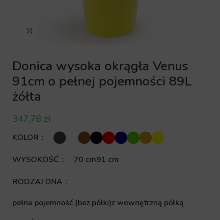
Kliknij aby powiększyć
Donica wysoka okrągła Venus
91cm o pełnej pojemności 89L
żółta
zł
KOLOR
WYSOKOŚĆ
70 cm
91 cm
RODZAJ DNA
pełna pojemność (bez półki)
z wewnętrzną półką