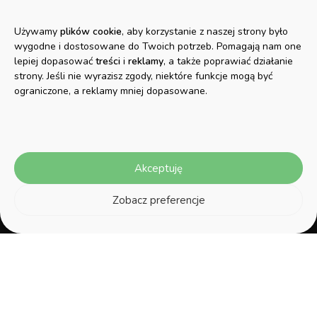
produkty takie jak: oświetlenie Smart
Home, lampy do wnętrz i ogrodów,
Używamy
plików cookie
, aby korzystanie z naszej strony było
żarówki, taśmy LED, girlandy, kinkiety,
wygodne i dostosowane do Twoich potrzeb. Pomagają nam one
oprawy i wiele innych produktów
lepiej dopasować
treści
i
reklamy
, a także poprawiać działanie
strony. Jeśli nie wyrazisz zgody, niektóre funkcje mogą być
pozwalających na stworzenie
ograniczone, a reklamy mniej dopasowane.
niepowtarzalnego klimatu.
Dane kontaktowe
Strefa klienta
Akceptuję
ul. Szczecińska 38H, 75-
Moje konto
Zobacz preferencje
137 Koszalin
Moje zamówienia
NIP 669-252-00-19
Dane adresowe
Menu
Zwroty i reklamacje
Regulamin
Informacje o firmie
Polityka Prywatności
Koszty dostawy
Polityka plików cookies