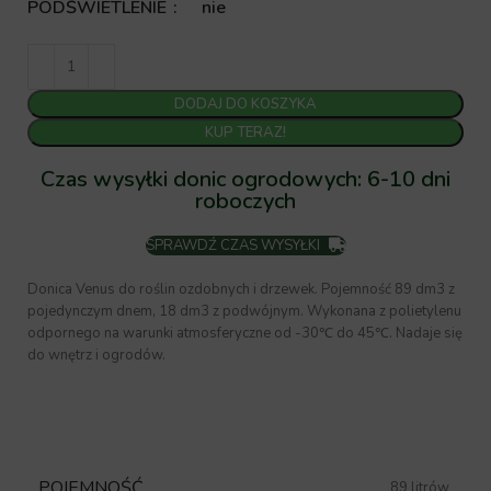
PODŚWIETLENIE
nie
DODAJ DO KOSZYKA
KUP TERAZ!
Czas wysyłki donic ogrodowych: 6-10 dni
roboczych
SPRAWDŹ CZAS WYSYŁKI
Donica Venus do roślin ozdobnych i drzewek. Pojemność 89 dm3 z
pojedynczym dnem, 18 dm3 z podwójnym. Wykonana z polietylenu
odpornego na warunki atmosferyczne od -30℃ do 45℃. Nadaje się
do wnętrz i ogrodów.
POJEMNOŚĆ
89 litrów