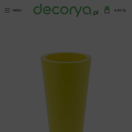
0
MENU
0,00
ZŁ