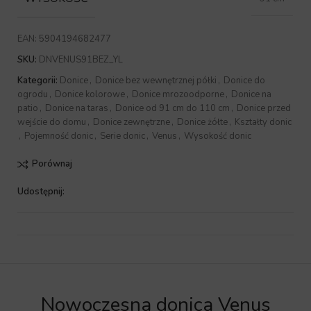
EAN:
5904194682477
SKU:
DNVENUS91BEZ_YL
Kategorii:
Donice
,
Donice bez wewnętrznej półki
,
Donice do
ogrodu
,
Donice kolorowe
,
Donice mrozoodporne
,
Donice na
patio
,
Donice na taras
,
Donice od 91 cm do 110 cm
,
Donice przed
wejście do domu
,
Donice zewnętrzne
,
Donice żółte
,
Kształty donic
,
Pojemność donic
,
Serie donic
,
Venus
,
Wysokość donic
Porównaj
Udostępnij:
Nowoczesna donica Venus