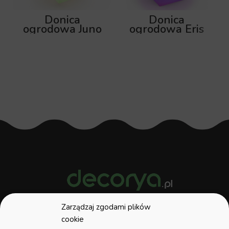
Donica
Donica
ogrodowa Juno
ogrodowa Eris
92cm z
80cm z
podświetleniem
podświetleniem
RGB
RGB
Zarządzaj zgodami plików
W naszej ofercie znajdziecie Państwo
cookie