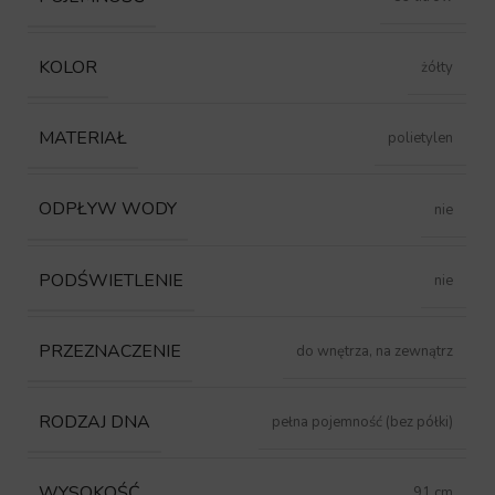
KOLOR
żółty
MATERIAŁ
polietylen
ODPŁYW WODY
nie
PODŚWIETLENIE
nie
PRZEZNACZENIE
do wnętrza, na zewnątrz
RODZAJ DNA
pełna pojemność (bez półki)
WYSOKOŚĆ
91 cm