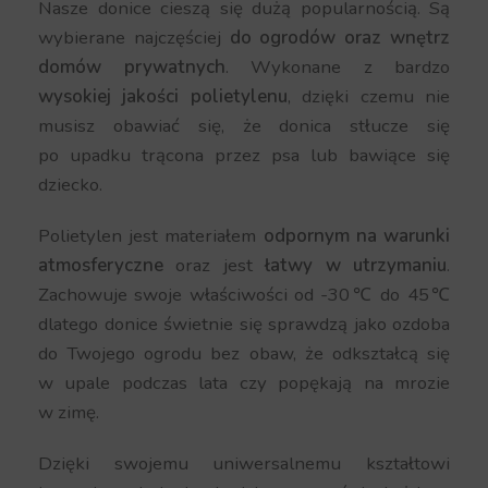
Nasze donice cieszą się dużą popularnością. Są
wybierane najczęściej
do ogrodów oraz wnętrz
domów prywatnych
. Wykonane z bardzo
wysokiej jakości polietylenu
, dzięki czemu nie
musisz obawiać się, że donica stłucze się
po upadku trącona przez psa lub bawiące się
dziecko.
Polietylen jest materiałem
odpornym na warunki
atmosferyczne
oraz jest
łatwy w utrzymaniu
.
Zachowuje swoje właściwości od -30℃ do 45℃
dlatego donice świetnie się sprawdzą jako ozdoba
do Twojego ogrodu bez obaw, że odkształcą się
w upale podczas lata czy popękają na mrozie
w zimę.
Dzięki swojemu uniwersalnemu kształtowi