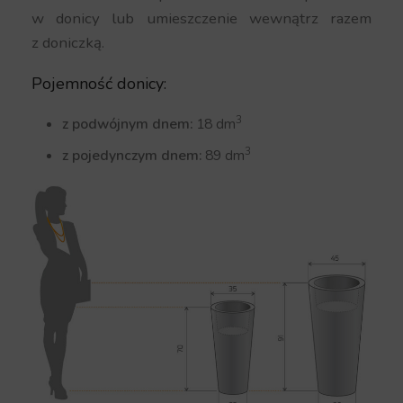
w donicy lub umieszczenie wewnątrz razem
z doniczką.
Pojemność donicy:
3
z podwójnym dnem:
18 dm
3
z pojedynczym dnem:
89 dm