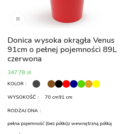
Kliknij aby powiększyć
Donica wysoka okrągła Venus
91cm o pełnej pojemności 89L
czerwona
zł
KOLOR
WYSOKOŚĆ
70 cm
91 cm
RODZAJ DNA
pełna pojemność (bez półki)
z wewnętrzną półką