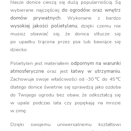
Nasze donice cieszą się dużą popularnością. Są
wybierane najczęściej
do ogrodów oraz wnętrz
domów prywatnych
. Wykonane z bardzo
wysokiej jakości polietylenu
, dzięki czemu nie
musisz obawiać się, że donica stłucze się
po upadku trącona przez psa lub bawiące się
dziecko.
Polietylen jest materiałem
odpornym na warunki
atmosferyczne
oraz jest
łatwy w utrzymaniu
.
Zachowuje swoje właściwości od -30℃ do 45℃
dlatego donice świetnie się sprawdzą jako ozdoba
do Twojego ogrodu bez obaw, że odkształcą się
w upale podczas lata czy popękają na mrozie
w zimę.
Dzięki swojemu uniwersalnemu kształtowi