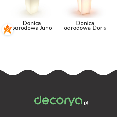
Donica
Donica
ogrodowa Juno
ogrodowa Doris
75cm z
80cm z
podświetleniem
podświetleniem