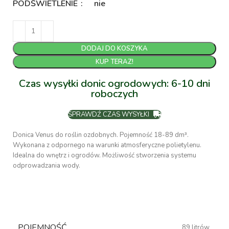
PODŚWIETLENIE
nie
DODAJ DO KOSZYKA
KUP TERAZ!
Czas wysyłki donic ogrodowych: 6-10 dni
roboczych
SPRAWDŹ CZAS WYSYŁKI
Donica Venus do roślin ozdobnych. Pojemność 18-89 dm³.
Wykonana z odpornego na warunki atmosferyczne polietylenu.
Idealna do wnętrz i ogrodów. Możliwość stworzenia systemu
odprowadzania wody.
POJEMNOŚĆ
89 litrów