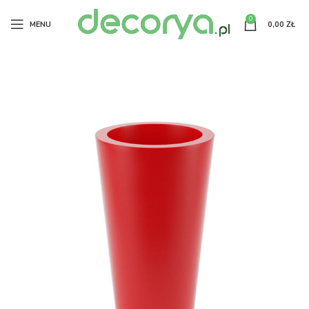
0
MENU
0,00
ZŁ