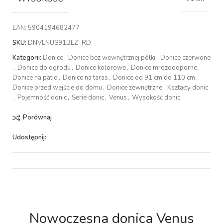
EAN:
5904194682477
SKU:
DNVENUS91BEZ_RD
Kategorii:
Donice
,
Donice bez wewnętrznej półki
,
Donice czerwone
,
Donice do ogrodu
,
Donice kolorowe
,
Donice mrozoodporne
,
Donice na patio
,
Donice na taras
,
Donice od 91 cm do 110 cm
,
Donice przed wejście do domu
,
Donice zewnętrzne
,
Kształty donic
,
Pojemność donic
,
Serie donic
,
Venus
,
Wysokość donic
Porównaj
Udostępnij:
Nowoczesna donica Venus