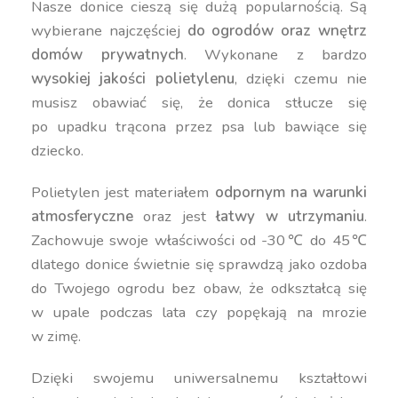
Nasze donice cieszą się dużą popularnością. Są
wybierane najczęściej
do ogrodów oraz wnętrz
domów prywatnych
. Wykonane z bardzo
wysokiej jakości polietylenu
, dzięki czemu nie
musisz obawiać się, że donica stłucze się
po upadku trącona przez psa lub bawiące się
dziecko.
Polietylen jest materiałem
odpornym na warunki
atmosferyczne
oraz jest
łatwy w utrzymaniu
.
Zachowuje swoje właściwości od -30℃ do 45℃
dlatego donice świetnie się sprawdzą jako ozdoba
do Twojego ogrodu bez obaw, że odkształcą się
w upale podczas lata czy popękają na mrozie
w zimę.
Dzięki swojemu uniwersalnemu kształtowi