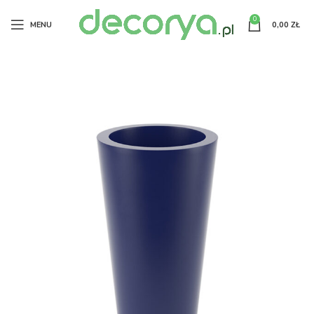
0
MENU
0,00
ZŁ