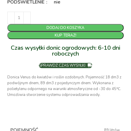
PODŚWIETLENIE
nie
DODAJ DO KOSZYKA
KUP TERAZ!
Czas wysyłki donic ogrodowych: 6-10 dni
roboczych
SPRAWDŹ CZAS WYSYŁKI
Donica Venus do kwiatów i roślin ozdobnych. Pojemność 18 dm3 z
podwójnym dnem, 89 dm3 z pojedynczym dnem. Wykonana z
polietylenu odpornego na warunki atmosferyczne od -30 do 45℃.
Umożliwia stworzenie systemu odprowadzania wody.
POJEMNOŚĆ
89 litrów