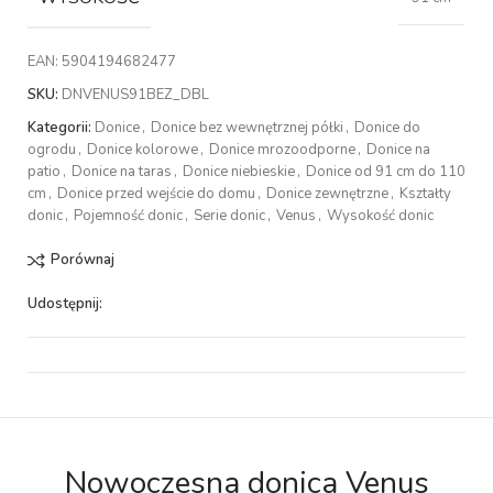
EAN:
5904194682477
SKU:
DNVENUS91BEZ_DBL
Kategorii:
Donice
,
Donice bez wewnętrznej półki
,
Donice do
ogrodu
,
Donice kolorowe
,
Donice mrozoodporne
,
Donice na
patio
,
Donice na taras
,
Donice niebieskie
,
Donice od 91 cm do 110
cm
,
Donice przed wejście do domu
,
Donice zewnętrzne
,
Kształty
donic
,
Pojemność donic
,
Serie donic
,
Venus
,
Wysokość donic
Porównaj
Udostępnij:
Nowoczesna donica Venus