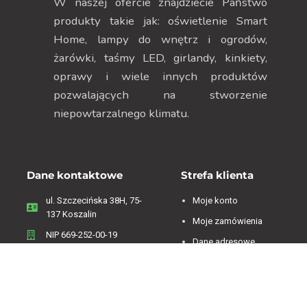
W naszej ofercie znajdziecie Państwo
produkty takie jak: oświetlenie Smart
Home, lampy do wnętrz i ogrodów,
żarówki, taśmy LED, girlandy, kinkiety,
oprawy i wiele innych produktów
pozwalających na stworzenie
niepowtarzalnego klimatu.
Dane kontaktowe
Strefa klienta
ul. Szczecińska 38H, 75-
Moje konto
137 Koszalin
Moje zamówienia
NIP 669-252-00-19
Dane adresowe
Menu
Zwroty i reklamacje
Regulamin
Informacje o firmie
Polityka Prywatności
Koszty dostawy