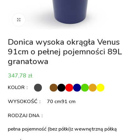
Kliknij aby powiększyć
Donica wysoka okrągła Venus
91cm o pełnej pojemności 89L
granatowa
zł
KOLOR
WYSOKOŚĆ
70 cm
91 cm
RODZAJ DNA
pełna pojemność (bez półki)
z wewnętrzną półką