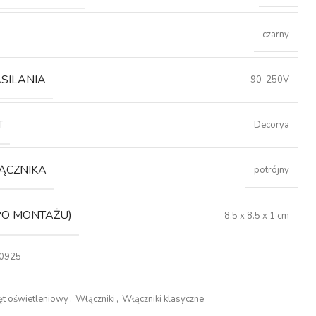
czarny
ASILANIA
90-250V
T
Decorya
ĄCZNIKA
potrójny
PO MONTAŻU)
8.5 x 8.5 x 1 cm
0925
t oświetleniowy
,
Włączniki
,
Włączniki klasyczne