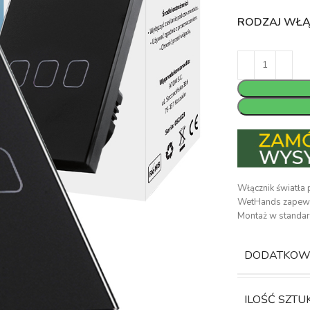
RODZAJ WŁ
Włącznik światła
WetHands zapewni
Montaż w standar
DODATKOWE
ILOŚĆ SZTU