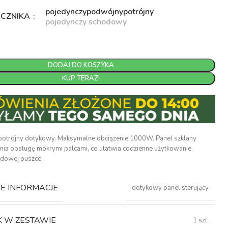
pojedynczy
podwójny
potrójny
ĄCZNIKA
pojedynczy schodowy
DODAJ DO KOSZYKA
KUP TERAZ!
 potrójny dotykowy. Maksymalne obciążenie 1000W. Panel szklany
a obsługę mokrymi palcami, co ułatwia codzienne użytkowanie.
dowej puszce.
 INFORMACJE
dotykowy panel sterujący
K W ZESTAWIE
1 szt.