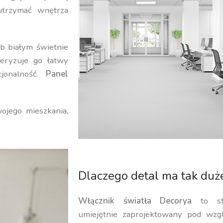
utrzymać wnętrza
b białym świetnie
eryzuje go łatwy
cjonalność.
Panel
ojego mieszkania,
Dlaczego detal ma tak duż
Włącznik światła Decorya
to sta
umiejętnie zaprojektowany pod wz