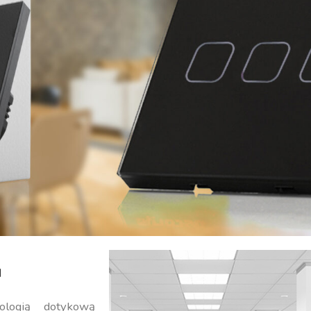
u
logią dotykową