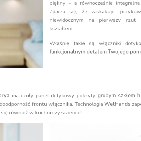
piękny – a równocześnie integralna 
Zdarza się, że zaskakuje, przyk
niewidocznym na pierwszy rzut o
kształtem.
Właśnie takie są włączniki dot
funkcjonalnym detalem Twojego pomi
orya
ma czuły panel dotykowy pokryty
grubym szkłem 
doodporność frontu włącznika. Technologia
WetHands
zape
 się również w kuchni czy łazience!