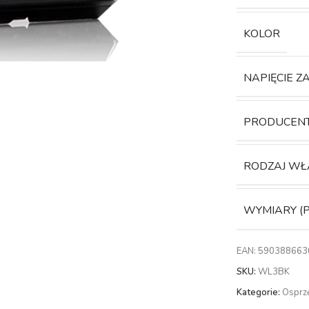
KOLOR
NAPIĘCIE Z
PRODUCEN
RODZAJ WŁ
WYMIARY (
EAN:
590388663
SKU:
WL3BK
Kategorie:
Osprzę