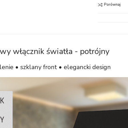
Porównaj
wy włącznik światła - potrójny
enie • szklany front • elegancki design