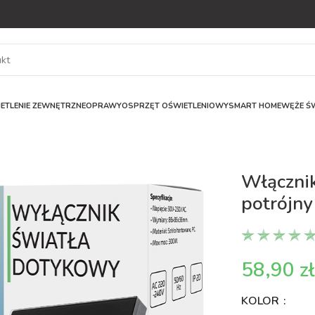
ETLENIE ZEWNĘTRZNE
OPRAWY
OSPRZĘT OŚWIETLENIOWY
SMART HOME
WĘŻE ŚW
Włączni
potrójny
z
KOLOR