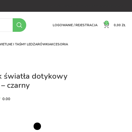
OFERTA
O FIRMIE
FAQ
PORÓWNYWARKA
KONTAKT
0
LOGOWANIE / REJESTRACJA
0,00
ZŁ
IETLNE I TAŚMY LED
ŻARÓWKI
AKCESORIA
k światła dotykowy
 – czarny
0.00
ł