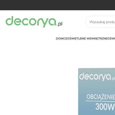
DONICE
OŚWIETLENIE WEWNĘTRZNE
OŚWI