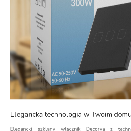
Elegancka technologia w Twoim dom
Elegancki szklany włącznik Decorya
z techno