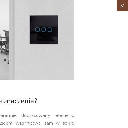
Insta
e znaczenie?
rannie dopracowany element,
ględem wzornictwa, sam w sobie