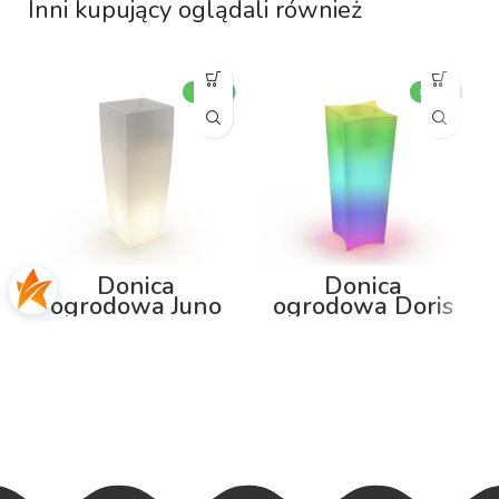
Inni kupujący oglądali również
Donica
Donica
ogrodowa Juno
ogrodowa Doris
75cm z
80cm z
podświetleniem
podświetleniem
RGB