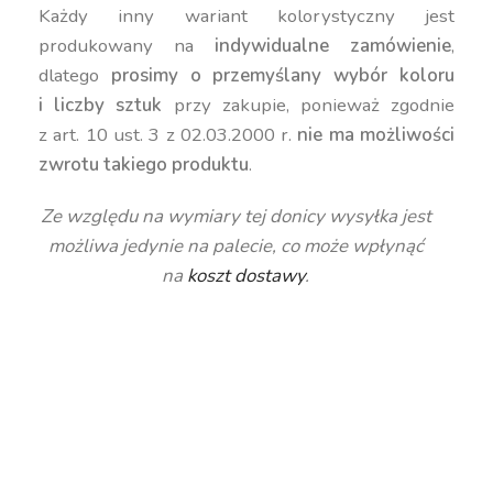
Każdy inny wariant kolorystyczny jest
produkowany na
indywidualne zamówienie
,
dlatego
prosimy o przemyślany wybór koloru
i liczby sztuk
przy zakupie, ponieważ zgodnie
z art. 10 ust. 3 z 02.03.2000 r.
nie ma możliwości
zwrotu takiego produktu
.
Ze względu na wymiary tej donicy wysyłka jest
możliwa jedynie na palecie, co może wpłynąć
na
koszt dostawy
.
duża donica, wysoka donica, geometryczna donica,
okrągła donica, nowoczesna donica, kolorowa
donica, donica 95 cm, donica 100 cm, donica 90
cm, kwadratowa donica, donica 500 litrów, donica
450 litrów