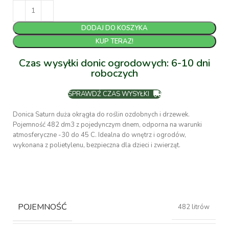
DODAJ DO KOSZYKA
KUP TERAZ!
Czas wysyłki donic ogrodowych: 6-10 dni
roboczych
SPRAWDŹ CZAS WYSYŁKI
Donica Saturn duża okrągła do roślin ozdobnych i drzewek.
Pojemność 482 dm3 z pojedynczym dnem, odporna na warunki
atmosferyczne -30 do 45 C. Idealna do wnętrz i ogrodów,
wykonana z polietylenu, bezpieczna dla dzieci i zwierząt.
POJEMNOŚĆ
482 litrów