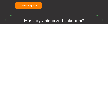
Zobacz opinie
Masz pytanie przed zakupem?
+48 600-900-387
oferta@decorya.pl
Obsługa Pozakupowa oraz Allegro
+48 608-167-130
kontakt@decorya.pl