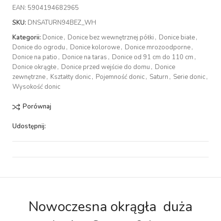
EAN:
5904194682965
SKU:
DNSATURN94BEZ_WH
Kategorii:
Donice
,
Donice bez wewnętrznej półki
,
Donice białe
,
Donice do ogrodu
,
Donice kolorowe
,
Donice mrozoodporne
,
Donice na patio
,
Donice na taras
,
Donice od 91 cm do 110 cm
,
Donice okrągłe
,
Donice przed wejście do domu
,
Donice
zewnętrzne
,
Kształty donic
,
Pojemność donic
,
Saturn
,
Serie donic
,
Wysokość donic
Porównaj
Udostępnij:
Nowoczesna okrągła duża