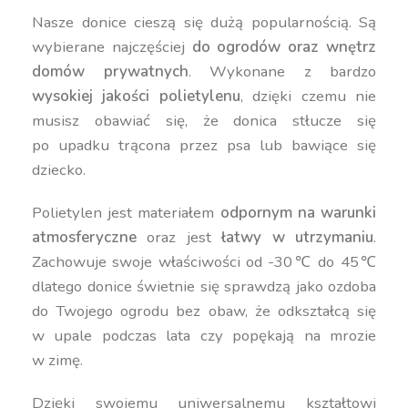
Nasze donice cieszą się dużą popularnością. Są
wybierane najczęściej
do ogrodów oraz wnętrz
domów prywatnych
. Wykonane z bardzo
wysokiej jakości polietylenu
, dzięki czemu nie
musisz obawiać się, że donica stłucze się
po upadku trącona przez psa lub bawiące się
dziecko.
Polietylen jest materiałem
odpornym na warunki
atmosferyczne
oraz jest
łatwy w utrzymaniu
.
Zachowuje swoje właściwości od -30℃ do 45℃
dlatego donice świetnie się sprawdzą jako ozdoba
do Twojego ogrodu bez obaw, że odkształcą się
w upale podczas lata czy popękają na mrozie
w zimę.
Dzięki swojemu uniwersalnemu kształtowi