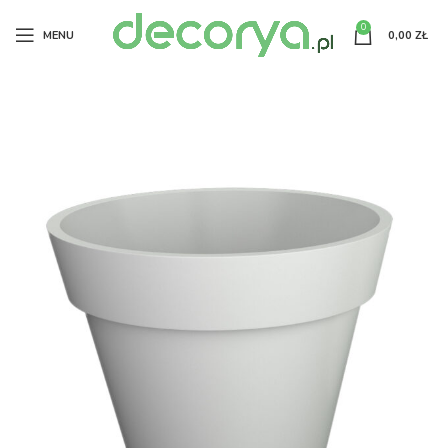
0
MENU
0,00
ZŁ