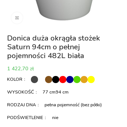
Kliknij aby powiększyć
Donica duża okrągła stożek
Saturn 94cm o pełnej
pojemności 482L biała
zł
KOLOR
WYSOKOŚĆ
77 cm
94 cm
RODZAJ DNA
pełna pojemność (bez półki)
PODŚWIETLENIE
nie