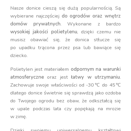
Nasze donice cieszą się dużą popularnością. Są
wybierane najczęściej
do ogrodów oraz wnętrz
domów prywatnych
. Wykonane z bardzo
wysokiej jakości polietylenu
, dzięki czemu nie
musisz obawiać się, że donica stłucze się
po upadku trącona przez psa lub bawiące się
dziecko.
Polietylen jest materiałem
odpornym na warunki
atmosferyczne
oraz jest
łatwy w utrzymaniu
.
Zachowuje swoje właściwości od -30℃ do 45℃
dlatego donice świetnie się sprawdzą jako ozdoba
do Twojego ogrodu bez obaw, że odkształcą się
w upale podczas lata czy popękają na mrozie
w zimę.
Dzięki swojemu uniwersalnemu kształtowi