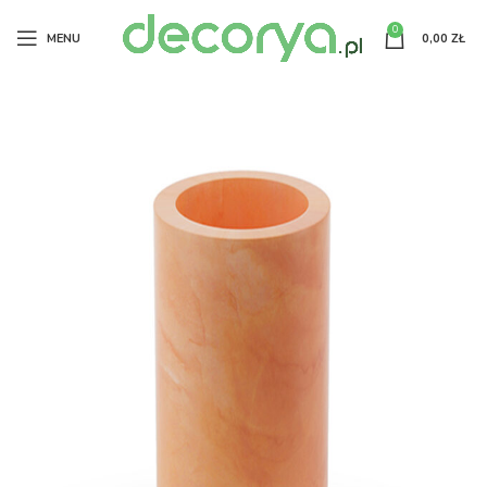
0
MENU
0,00
ZŁ