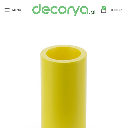
0
MENU
0,00
ZŁ