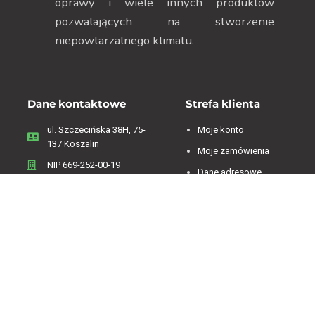
oprawy i wiele innych produktów
pozwalających na stworzenie
niepowtarzalnego klimatu.
Dane kontaktowe
Strefa klienta
ul. Szczecińska 38H, 75-
Moje konto
137 Koszalin
Moje zamówienia
NIP 669-252-00-19
Dane adresowe
Menu
Zwroty i reklamacje
Regulamin
Informacje o firmie
Polityka Prywatności
Koszty dostawy
Polityka plików cookies
Sklep on-line
Kontakt
Oferta sklepu