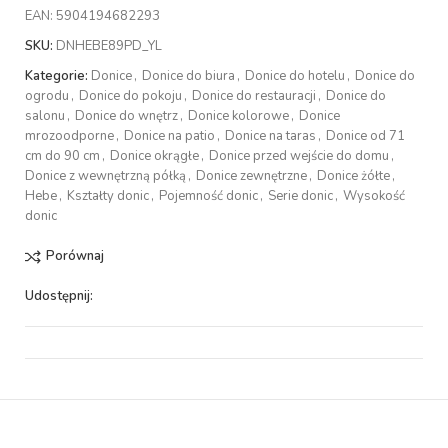
EAN:
5904194682293
SKU:
DNHEBE89PD_YL
Kategorie:
Donice
,
Donice do biura
,
Donice do hotelu
,
Donice do
ogrodu
,
Donice do pokoju
,
Donice do restauracji
,
Donice do
salonu
,
Donice do wnętrz
,
Donice kolorowe
,
Donice
mrozoodporne
,
Donice na patio
,
Donice na taras
,
Donice od 71
cm do 90 cm
,
Donice okrągłe
,
Donice przed wejście do domu
,
Donice z wewnętrzną półką
,
Donice zewnętrzne
,
Donice żółte
,
Hebe
,
Kształty donic
,
Pojemność donic
,
Serie donic
,
Wysokość
donic
Porównaj
Udostępnij: