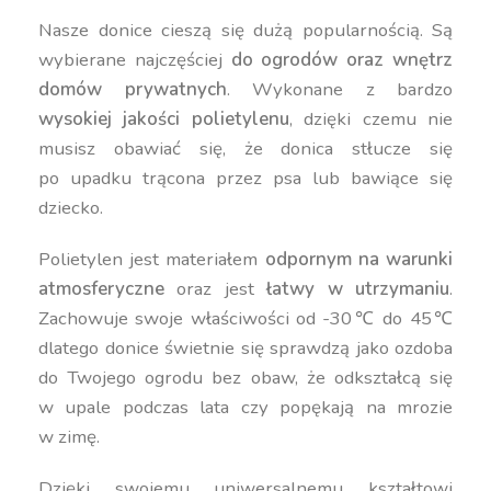
Nasze donice cieszą się dużą popularnością. Są
wybierane najczęściej
do ogrodów oraz wnętrz
domów prywatnych
. Wykonane z bardzo
wysokiej jakości polietylenu
, dzięki czemu nie
musisz obawiać się, że donica stłucze się
po upadku trącona przez psa lub bawiące się
dziecko.
Polietylen jest materiałem
odpornym na warunki
atmosferyczne
oraz jest
łatwy w utrzymaniu
.
Zachowuje swoje właściwości od -30℃ do 45℃
dlatego donice świetnie się sprawdzą jako ozdoba
do Twojego ogrodu bez obaw, że odkształcą się
w upale podczas lata czy popękają na mrozie
w zimę.
Dzięki swojemu uniwersalnemu kształtowi