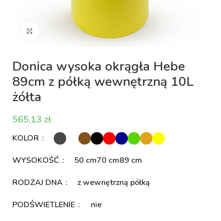
Kliknij aby powiększyć
Donica wysoka okrągła Hebe
89cm z półką wewnętrzną 10L
żółta
zł
KOLOR
WYSOKOŚĆ
50 cm
70 cm
89 cm
RODZAJ DNA
z wewnętrzną półką
PODŚWIETLENIE
nie