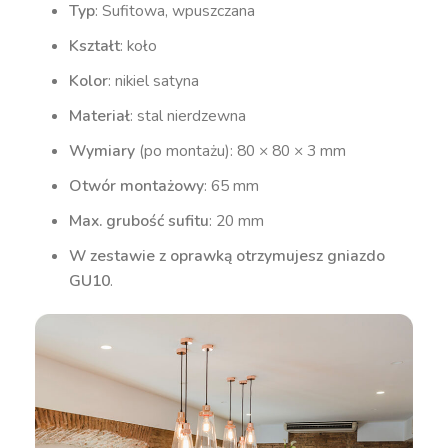
Typ
: Sufitowa, wpuszczana
Kształt
: koło
Kolor
: nikiel satyna
Materiał
: stal nierdzewna
Wymiary
(po montażu): 80 × 80 × 3 mm
Otwór montażowy
: 65 mm
Max. grubość sufitu
: 20 mm
W zestawie z oprawką otrzymujesz gniazdo
GU10
.