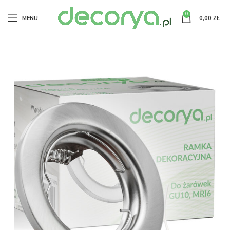
0
MENU
0,00
ZŁ