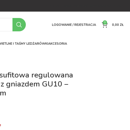
OFERTA
O FIRMIE
FAQ
PORÓWNYWARKA
KONTAKT
0
LOGOWANIE / REJESTRACJA
0,00
ZŁ
IETLNE I TAŚMY LED
ŻARÓWKI
AKCESORIA
sufitowa regulowana
z gniazdem GU10 –
um
ł
e