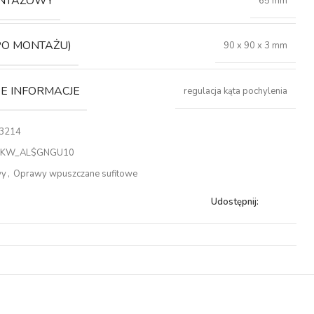
NTAŻOWY
65 mm
PO MONTAŻU)
90 x 90 x 3 mm
 INFORMACJE
regulacja kąta pochylenia
3214
1KW_AL$GNGU10
wy
,
Oprawy wpuszczane sufitowe
Udostępnij: