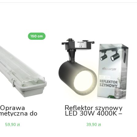
Oprawa
Reflektor szynowy
metyczna do
LED 30W 4000K –
etlówek LED
czarny
150cm
zł
zł