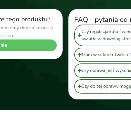
ce tego produktu?
FAQ - pytania od 
pomożemy dobrać produkt
Czy regulacja kąta świe
otrzeb.
światła w dowolną stro
nie
Mam w suficie otwór o 
Czy oprawa jest wykonan
Czy do tej oprawy mo