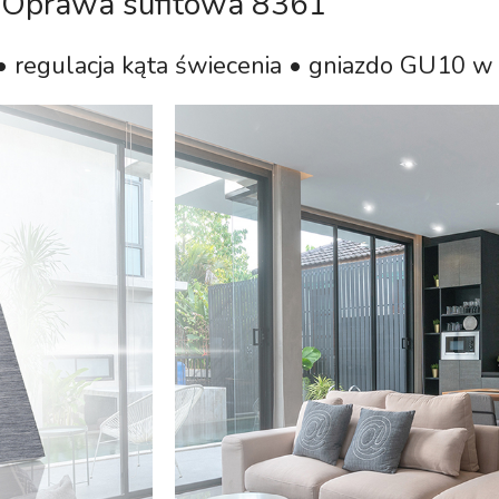
Oprawa sufitowa 8361
• regulacja kąta świecenia • gniazdo GU10 w