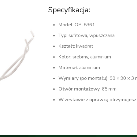
Specyfikacja:
Model
: OP-8361
Typ
: sufitowa, wpuszczana
Kształt
: kwadrat
Kolor
: srebrny, aluminium
Materiał
: aluminium
Wymiary
(po montażu): 90 × 90 × 3
Otwór montażowy
: 65 mm
W zestawie z oprawką otrzymujesz