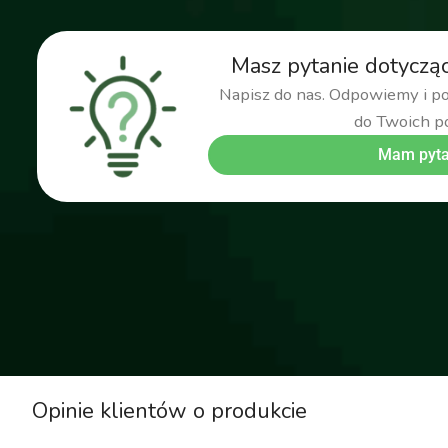
Masz pytanie dotyczą
Napisz do nas. Odpowiemy i 
do Twoich p
Mam pyta
Opinie klientów o produkcie