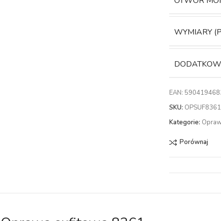
OTWÓR MO
WYMIARY (
DODATKOWE
EAN:
590419468
SKU:
OPSUF836
Kategorie:
Opra
Porównaj