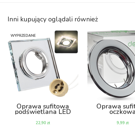
Inni kupujący oglądali również
WYPRZEDANE
Oprawa sufitowa
Oprawa sufi
podświetlana LED
oczkow
KW03 z gniazdem
wpuszczana o
GU10 – biała
Decorya CT
zł
zł
neutralna
gniazdem G
chrom