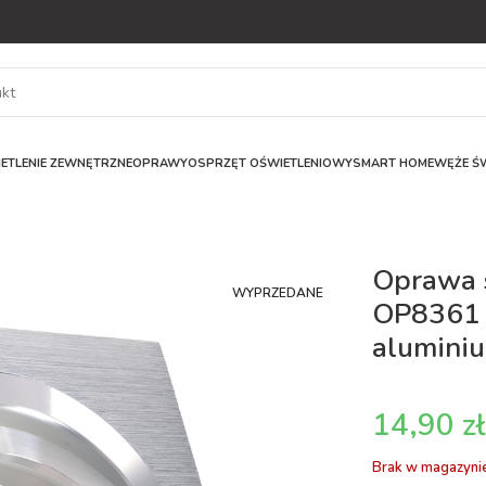
ETLENIE ZEWNĘTRZNE
OPRAWY
OSPRZĘT OŚWIETLENIOWY
SMART HOME
WĘŻE ŚW
Oprawa 
WYPRZEDANE
OP8361 
alumini
z
Brak w magazyni