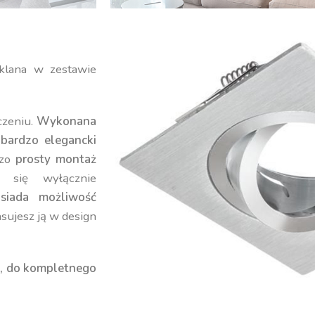
klana w zestawie
czeniu.
Wykonana
 bardzo elegancki
dzo
prosty montaż
 się wyłącznie
siada możliwość
asujesz ją w design
, do kompletnego