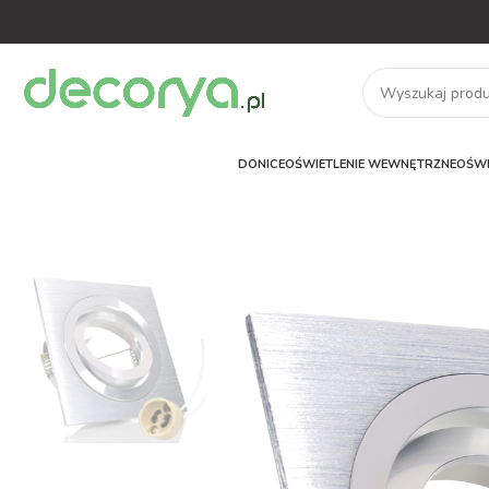
DONICE
OŚWIETLENIE WEWNĘTRZNE
OŚWI