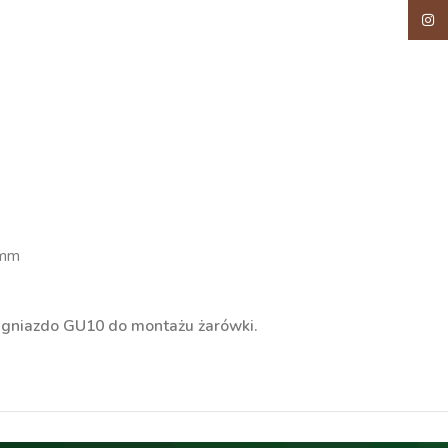
Insta
 mm
 gniazdo GU10 do montażu żarówki.