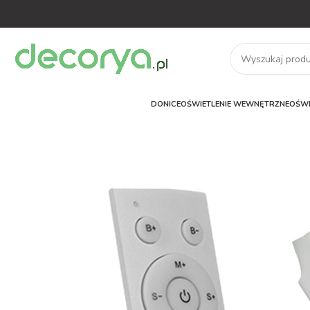
DONICE
OŚWIETLENIE WEWNĘTRZNE
OŚWI