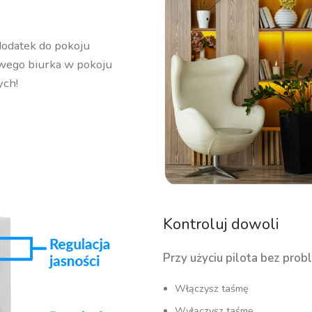
dodatek do pokoju
wego biurka w pokoju
ych!
Kontroluj dowoli
Przy użyciu pilota bez prob
Włączysz taśmę
Wyłączysz taśmę