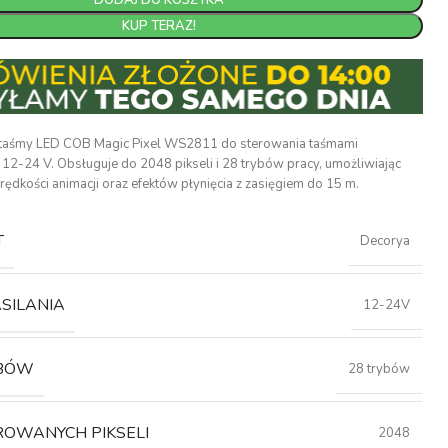
DODAJ DO KOSZYKA
KUP TERAZ!
j taśmy LED COB Magic Pixel WS2811 do sterowania taśmami
2-24 V. Obsługuje do 2048 pikseli i 28 trybów pracy, umożliwiając
prędkości animacji oraz efektów płynięcia z zasięgiem do 15 m.
T
Decorya
ASILANIA
12-24V
YBÓW
28 trybów
ROWANYCH PIKSELI
2048