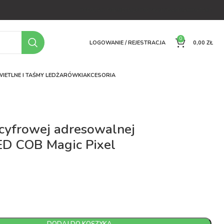
OFERTA
O FIRMIE
FAQ
PORÓWNYWARKA
KONTAKT
0
LOGOWANIE / REJESTRACJA
0,00
ZŁ
IETLNE I TAŚMY LED
ŻARÓWKI
AKCESORIA
 cyfrowej adresowalnej
ED COB Magic Pixel
ł