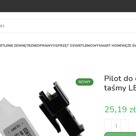
ETLENIE ZEWNĘTRZNE
OPRAWY
OSPRZĘT OŚWIETLENIOWY
SMART HOME
WĘŻE ŚW
Pilot do
NOWY
taśmy L
z