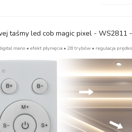
owej taśmy led cob magic pixel - WS2811 
igital mano • efekt płynięcia • 28 trybów • regulacja prędko