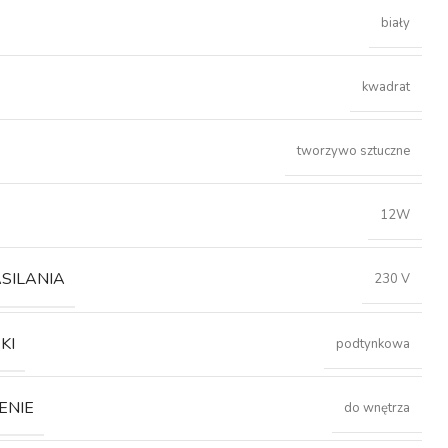
biały
kwadrat
tworzywo sztuczne
12W
ASILANIA
230 V
KI
podtynkowa
ENIE
do wnętrza