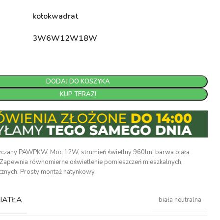
koło
kwadrat
3W
6W
12W
18W
DODAJ DO KOSZYKA
KUP TERAZ!
czany PAWPKW. Moc 12W, strumień świetlny 960lm, barwa biała
 Zapewnia równomierne oświetlenie pomieszczeń mieszkalnych,
cznych. Prosty montaż natynkowy.
IATŁA
biała neutralna