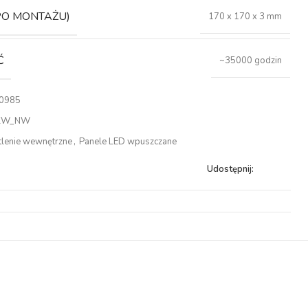
PO MONTAŻU)
170 x 170 x 3 mm
Ć
~35000 godzin
0985
KW_NW
tlenie wewnętrzne
,
Panele LED wpuszczane
Udostępnij: