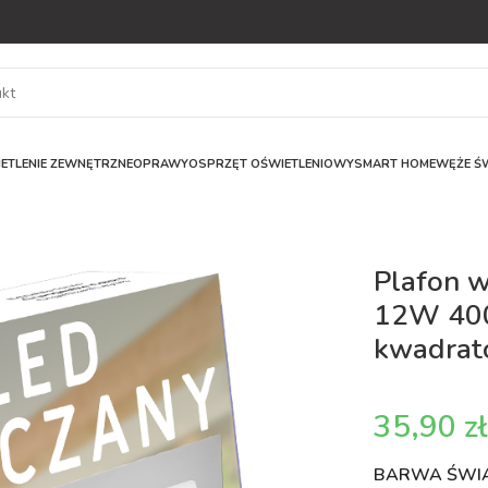
ETLENIE ZEWNĘTRZNE
OPRAWY
OSPRZĘT OŚWIETLENIOWY
SMART HOME
WĘŻE ŚW
Plafon 
12W 40
kwadra
z
BARWA ŚWI