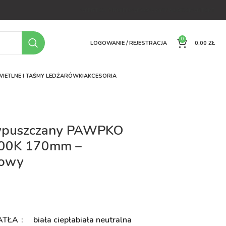
OFERTA
O FIRMIE
FAQ
PORÓWNYWARKA
KONTAKT
0
LOGOWANIE / REJESTRACJA
0,00
ZŁ
IETLNE I TAŚMY LED
ŻARÓWKI
AKCESORIA
wpuszczany PAWPKO
00K 170mm –
towy
ł
ATŁA
biała ciepła
biała neutralna