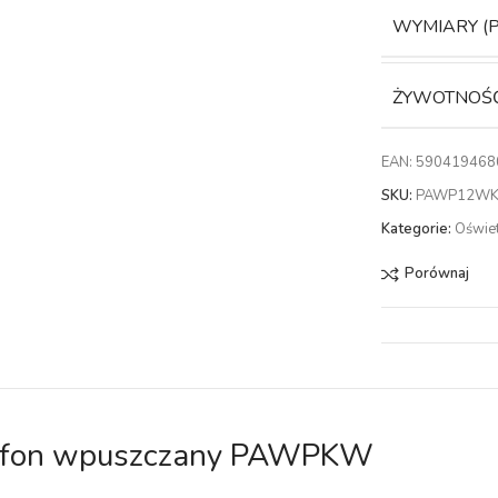
WYMIARY (
ŻYWOTNOŚ
EAN:
590419468
SKU:
PAWP12W
Kategorie:
Oświe
Porównaj
afon wpuszczany PAWPKW