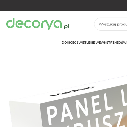
DONICE
OŚWIETLENIE WEWNĘTRZNE
OŚWI