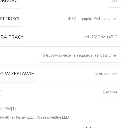
ORNOŚĆ
tak
ZELNOŚCI
IP67 – lampki; IP44 – zasilacz
RA PRACY
od -25°C do +45°C
8 trybów świecenia, regulacja jasności, timer
O W ZESTAWIE
pilot, zasilacz
T
Decorya
M_CW[1]
wietlne i taśmy LED
,
Węże świetlne LED