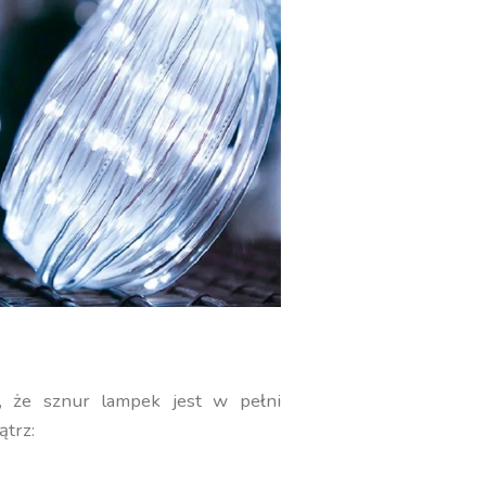
a, że sznur lampek jest w pełni
trz: