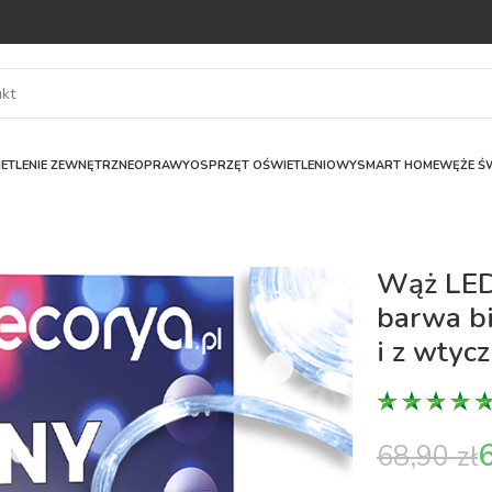
ETLENIE ZEWNĘTRZNE
OPRAWY
OSPRZĘT OŚWIETLENIOWY
SMART HOME
WĘŻE ŚW
Wąż LED
barwa bi
i z wtyc
68,90
zł