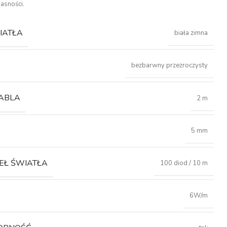
jasności.
IATŁA
biała zimna
bezbarwny przezroczysty
ABLA
2 m
5 mm
EŁ ŚWIATŁA
100 diod / 10 m
6W/m