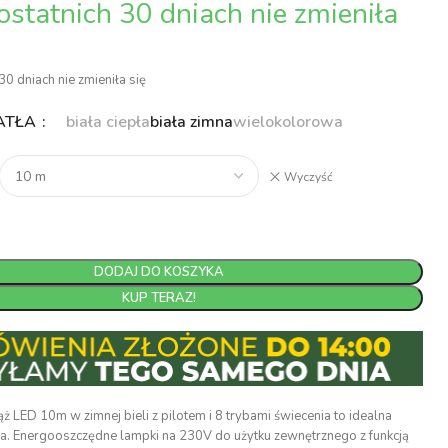
30 dniach nie zmieniła się
ATŁA
biała ciepła
biała zimna
wielokolorowa
Wyczyść
DODAJ DO KOSZYKA
KUP TERAZ!
ED 10m w zimnej bieli z pilotem i 8 trybami świecenia to idealna
a. Energooszczędne lampki na 230V do użytku zewnętrznego z funkcją