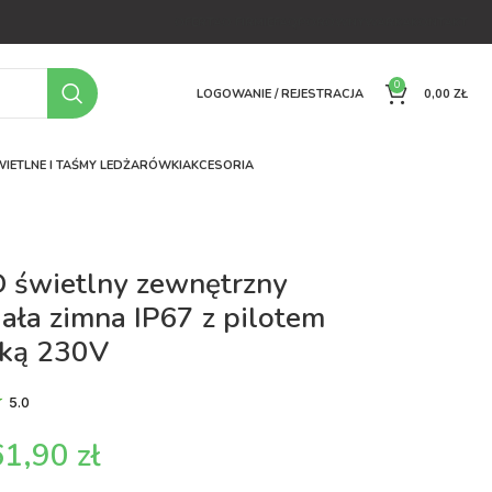
OFERTA
O FIRMIE
FAQ
PORÓWNYWARKA
KONTAKT
0
LOGOWANIE / REJESTRACJA
0,00
ZŁ
IETLNE I TAŚMY LED
ŻARÓWKI
AKCESORIA
 świetlny zewnętrzny
ała zimna IP67 z pilotem
zką 230V
5.0
61,90
zł