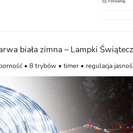
Porównaj
rwa biała zimna – Lampki Świątec
rność • 8 trybów • timer • regulacja jasnośc