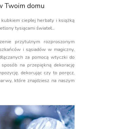
 w Twoim domu
 kubkiem ciepłej herbaty i książką
tlony tysiącami świateł...
zenie przytulnym rozproszonym
eszkańców i sąsiadów w magiczny,
odłączanych za pomocą wtyczki do
y sposób na przepiękną dekorację
pozycję, dekorując czy to poręcz,
barwy, które znajdziesz na naszym