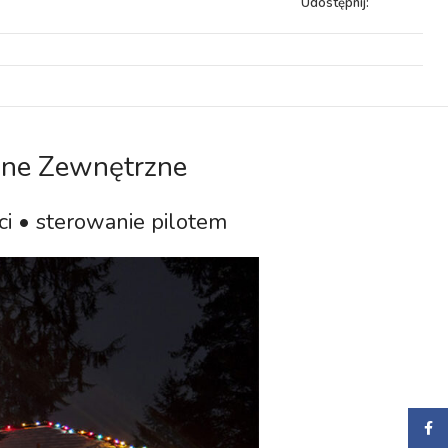
Udostępnij:
zne Zewnętrzne
i • sterowanie pilotem
Faceb