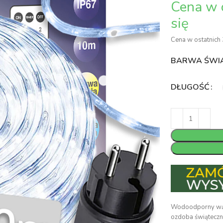
Cena w ostatnich 
BARWA ŚWI
DŁUGOŚĆ
Wodoodporny wąż L
ozdoba świąteczn