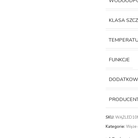
WODOODP
KLASA SZC
TEMPERATU
FUNKCJE
DODATKOW
PRODUCEN
SKU:
WĄŻLED10
Kategorie:
Węże ś