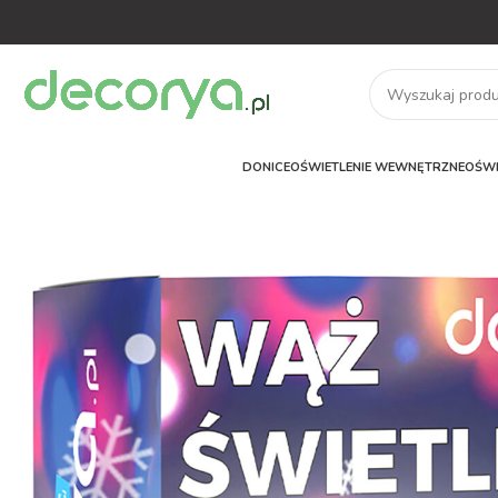
DONICE
OŚWIETLENIE WEWNĘTRZNE
OŚWI