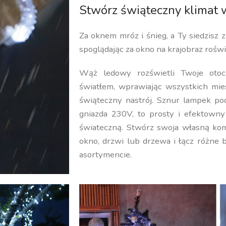
Stwórz świąteczny klimat
Za oknem mróz i śnieg, a Ty siedzisz z
spoglądając za okno na krajobraz roświe
Wąż ledowy rozświetli Twoje otoc
światłem, wprawiając wszystkich mi
świąteczny nastrój. Sznur lampek p
gniazda 230V, to prosty i efektown
świateczną. Stwórz swoja własną kom
okno, drzwi lub drzewa i łącz różne 
asortymencie.