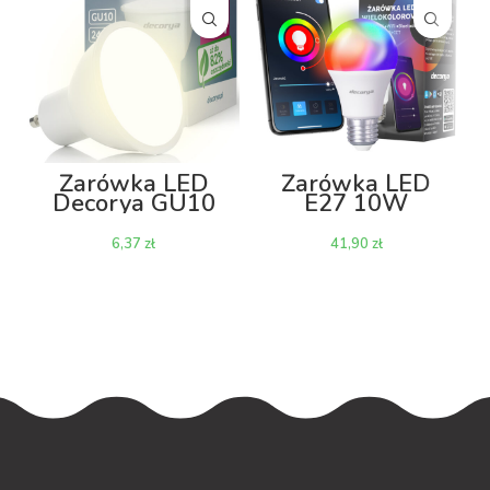
Żarówka LED
Żarówka LED
Decorya GU10
E27 10W
3W 4000K
RGB+CCT Wi-Fi
zł
zł