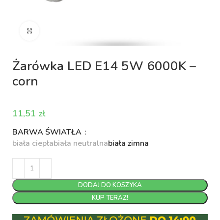
Kliknij aby powiększyć
Żarówka LED E14 5W 6000K –
corn
zł
BARWA ŚWIATŁA
biała ciepła
biała neutralna
biała zimna
DODAJ DO KOSZYKA
KUP TERAZ!