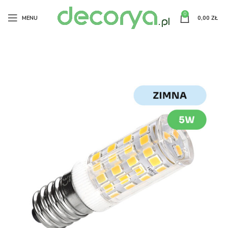
0
MENU
0,00
ZŁ