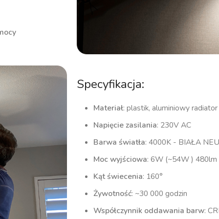
 mocy
Specyfikacja:
Materiał
: plastik, aluminiowy radiat
Napięcie zasilania
: 230V AC
Barwa światła
: 4000K - BIAŁA N
Moc wyjściowa
: 6W (~54W ) 480lm
Kąt świecenia
: 160°
Żywotność
: ~30 000 godzin
Współczynnik oddawania barw
: CR