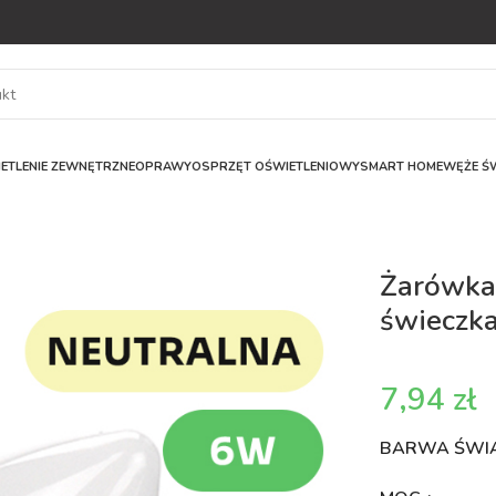
ETLENIE ZEWNĘTRZNE
OPRAWY
OSPRZĘT OŚWIETLENIOWY
SMART HOME
WĘŻE ŚW
Żarówka
świeczk
zł
BARWA ŚWI