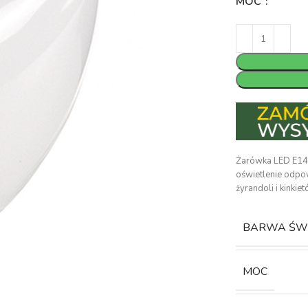
MOC
Żarówka LED E14.
oświetlenie odpo
żyrandoli i kinki
BARWA ŚW
MOC