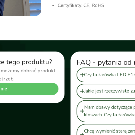
Certyfikaty
: CE, RoHS
ce tego produktu?
FAQ - pytania od 
pomożemy dobrać produkt
Czy ta żarówka LED E14
otrzeb.
nie
Jakie jest rzeczywiste z
Mam obawy dotyczące p
kloszach. Czy ta żarówk
Chcę wymienić starą ża