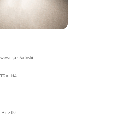
or wewnątrz żarówki
EUTRALNA
I Ra > 80