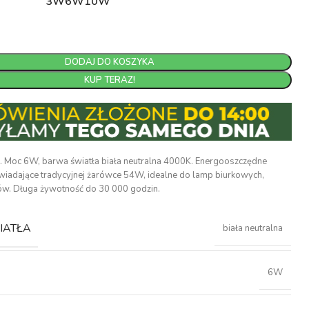
3W
6W
10W
DODAJ DO KOSZYKA
KUP TERAZ!
 Moc 6W, barwa światła biała neutralna 4000K. Energooszczędne
wiadające tradycyjnej żarówce 54W, idealne do lamp biurkowych,
etów. Długa żywotność do 30 000 godzin.
IATŁA
biała neutralna
6W