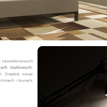
 oświetleniowych
kach biurkowych,
h
. Znajdzie swoje
chniach i biurach,