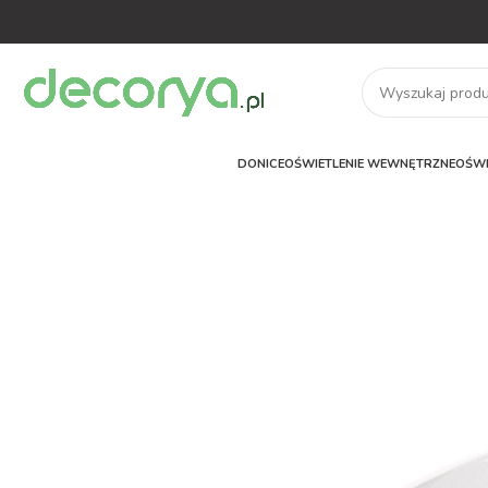
DONICE
OŚWIETLENIE WEWNĘTRZNE
OŚWI