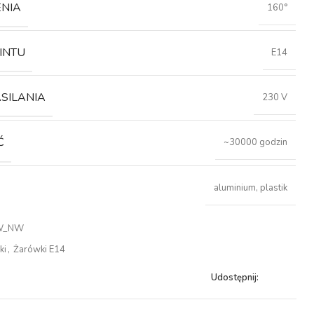
ENIA
160°
INTU
E14
ASILANIA
230 V
Ć
~30000 godzin
aluminium, plastik
W_NW
ki
,
Żarówki E14
Udostępnij: