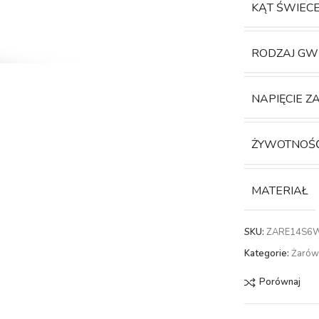
KĄT ŚWIEC
RODZAJ GW
NAPIĘCIE Z
ŻYWOTNOŚ
MATERIAŁ
SKU:
ZARE14S6
Kategorie:
Żarów
Porównaj