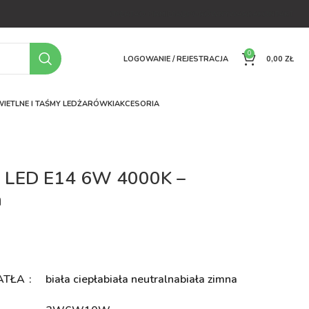
OFERTA
O FIRMIE
FAQ
PORÓWNYWARKA
KONTAKT
0
LOGOWANIE / REJESTRACJA
0,00
ZŁ
IETLNE I TAŚMY LED
ŻARÓWKI
AKCESORIA
 LED E14 6W 4000K –
a
ATŁA
biała ciepła
biała neutralna
biała zimna