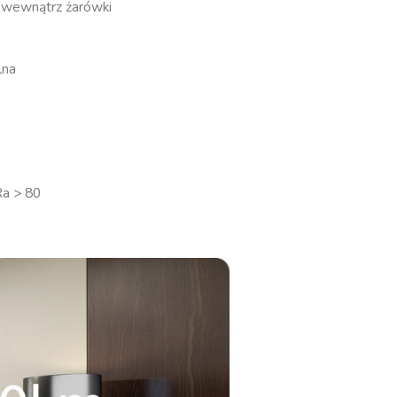
or wewnątrz żarówki
lna
Ra > 80