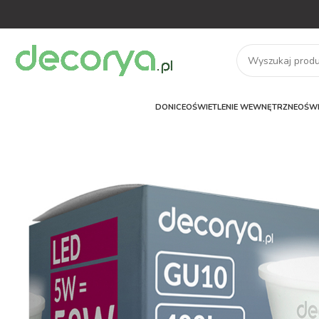
DONICE
OŚWIETLENIE WEWNĘTRZNE
OŚWI