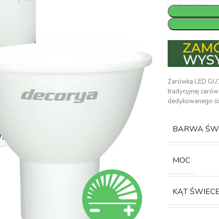
Żarówka LED GU1
tradycyjnej żarów
dedykowanego ści
BARWA ŚW
MOC
KĄT ŚWIEC