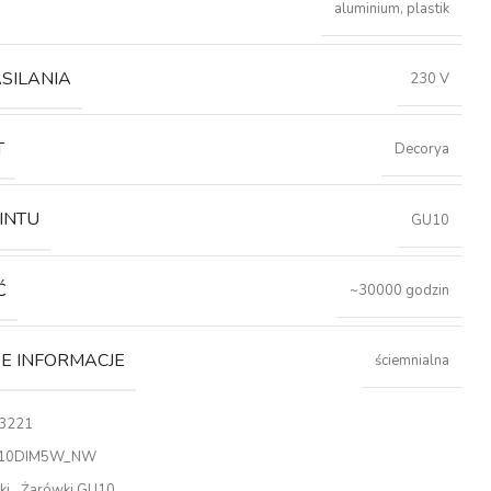
aluminium, plastik
ASILANIA
230 V
T
Decorya
INTU
GU10
Ć
~30000 godzin
 INFORMACJE
ściemnialna
3221
10DIM5W_NW
ki
,
Żarówki GU10