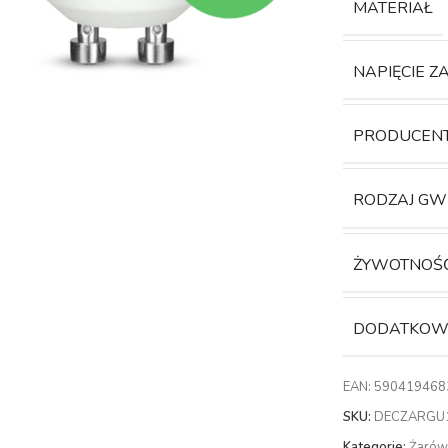
MATERIAŁ
NAPIĘCIE Z
PRODUCEN
RODZAJ GW
ŻYWOTNOŚ
DODATKOWE
EAN:
590419468
SKU:
DECZARGU
Kategorie:
Żarów