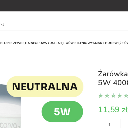
ETLENIE ZEWNĘTRZNE
OPRAWY
OSPRZĘT OŚWIETLENIOWY
SMART HOME
WĘŻE ŚW
Żarówka
5W 400
z