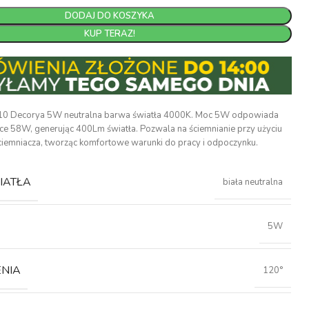
DODAJ DO KOSZYKA
KUP TERAZ!
0 Decorya 5W neutralna barwa światła 4000K. Moc 5W odpowiada
ce 58W, generując 400Lm światła. Pozwala na ściemnianie przy użyciu
emniacza, tworząc komfortowe warunki do pracy i odpoczynku.
IATŁA
biała neutralna
5W
ENIA
120°