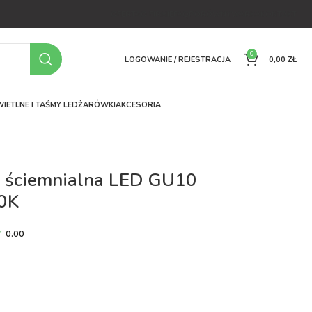
OFERTA
O FIRMIE
FAQ
PORÓWNYWARKA
KONTAKT
0
LOGOWANIE / REJESTRACJA
0,00
ZŁ
IETLNE I TAŚMY LED
ŻARÓWKI
AKCESORIA
 ściemnialna LED GU10
0K
0.00
ł