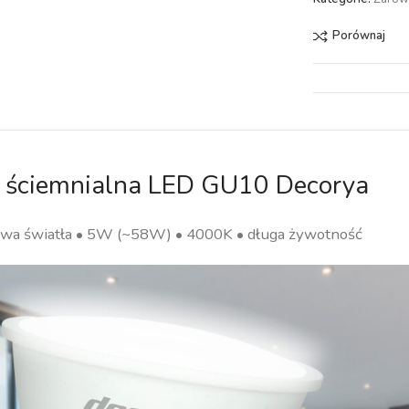
Porównaj
 ściemnialna LED GU10 Decorya
rwa światła • 5W (~58W) • 4000K • długa żywotność