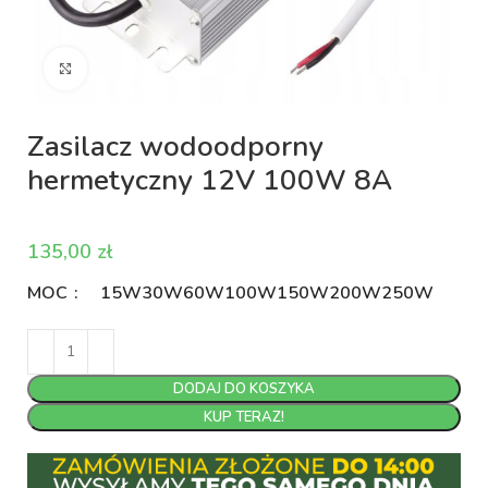
Kliknij aby powiększyć
Zasilacz wodoodporny
hermetyczny 12V 100W 8A
zł
MOC
15W
30W
60W
100W
150W
200W
250W
DODAJ DO KOSZYKA
KUP TERAZ!