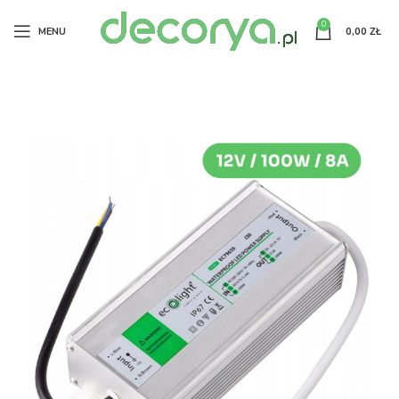
0
MENU
0,00
ZŁ