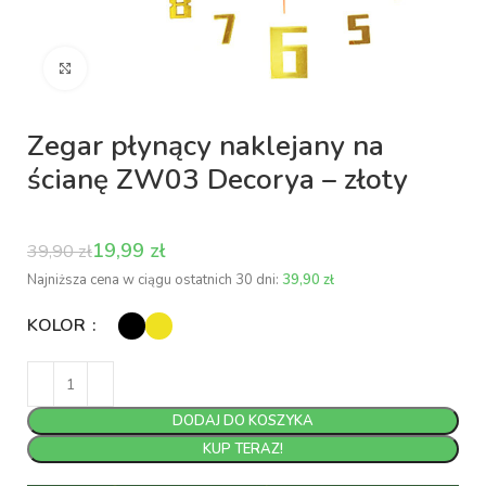
Kliknij aby powiększyć
Zegar płynący naklejany na
ścianę ZW03 Decorya – złoty
19,99
zł
39,90
zł
Najniższa cena w ciągu ostatnich 30 dni:
39,90
zł
KOLOR
DODAJ DO KOSZYKA
KUP TERAZ!