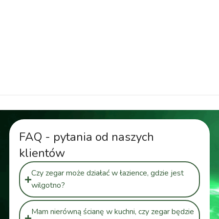
zegar bezramowy, zegar naklejany na ścianę, zegar
nowoczesny, zegar minimalistyczny, zegar do
salonu, zegar do kuchni, zegar do sypialni, cichy
zegar, zegar płynący, zegar z płynącym
mechanizmem
FAQ - pytania od naszych
klientów
Czy zegar może działać w łazience, gdzie jest
wilgotno?
Mam nierówną ścianę w kuchni, czy zegar będzie