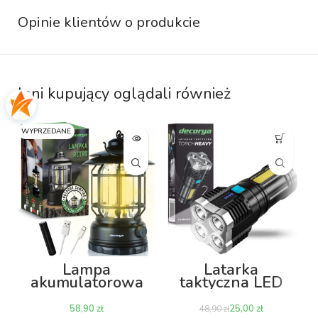
Opinie klientów o produkcie
Inni kupujący oglądali również
WYPRZEDANE
Lampa
Latarka
akumulatorowa
taktyczna LED
Retro LED 5W –
Torch Heavy
czarna
zł
25,00
zł
48,90
zł