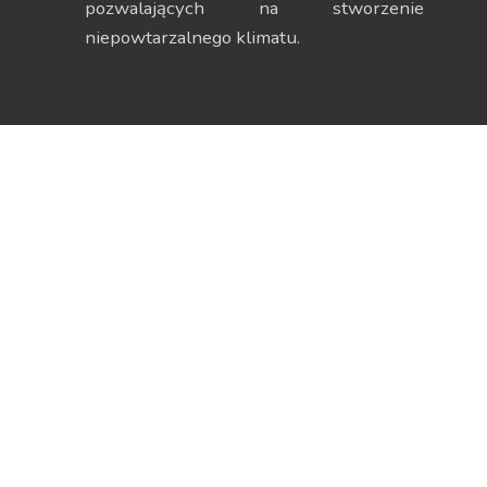
pozwalających na stworzenie
niepowtarzalnego klimatu.
Dane kontaktowe
Strefa klienta
ul. Szczecińska 38H, 75-
Moje konto
137 Koszalin
Moje zamówienia
NIP 669-252-00-19
Dane adresowe
Menu
Zwroty i reklamacje
Regulamin
Informacje o firmie
Polityka Prywatności
Koszty dostawy
Polityka plików cookies
Sklep on-line
Kontakt
Oferta sklepu