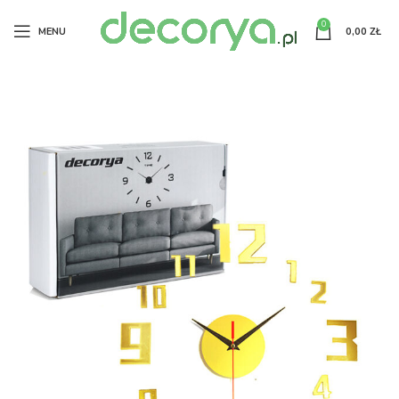
0
MENU
0,00
ZŁ