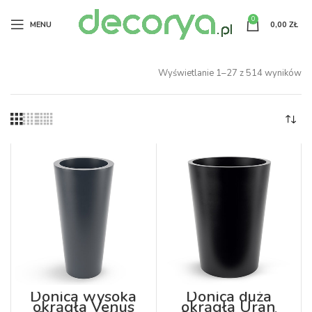
0
MENU
0,00
ZŁ
Wyświetlanie 1–27 z 514 wyników
Donica wysoka
Donica duża
okrągła Venus
okrągła Uran