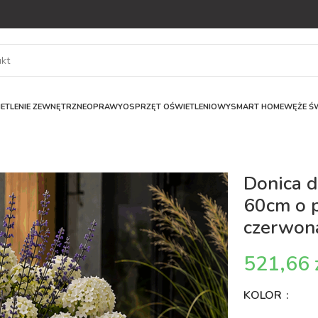
ETLENIE ZEWNĘTRZNE
OPRAWY
OSPRZĘT OŚWIETLENIOWY
SMART HOME
WĘŻE ŚW
Donica 
60cm o 
czerwon
KOLOR