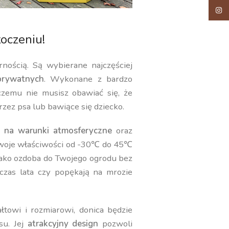
Insta
oczeniu!
rnością. Są wybierane najczęściej
rywatnych
. Wykonane z bardzo
 czemu nie musisz obawiać się, że
rzez psa lub bawiące się dziecko.
 na warunki atmosferyczne
oraz
swoje właściwości od -30℃ do 45℃
jako ozdoba do Twojego ogrodu bez
czas lata czy popękają na mrozie
towi i rozmiarowi, donica będzie
su. Jej
atrakcyjny design
pozwoli