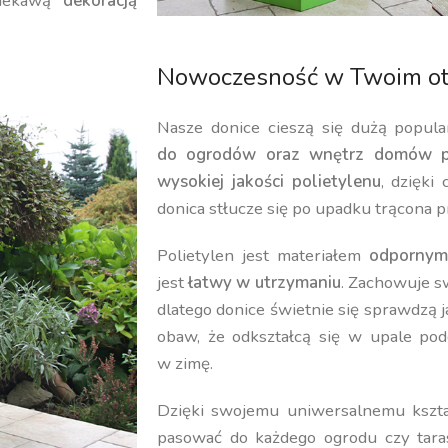
iekawą
dekoracją
Nowoczesność w Twoim ot
Nasze donice cieszą się dużą popula
do ogrodów oraz wnętrz domów p
wysokiej jakości polietylenu
, dzięki
donica stłucze się po upadku trącona p
Polietylen jest materiałem
odpornym
jest
łatwy w utrzymaniu
. Zachowuje 
dlatego donice świetnie się sprawdzą 
obaw, że odkształcą się w upale pod
w zimę.
Dzięki swojemu uniwersalnemu kształ
pasować do każdego ogrodu czy tara