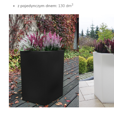
3
z pojedynczym dnem:
130 dm