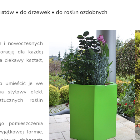
iatów • do drzewek • do roślin ozdobnych
ch i nowoczesnych
orację dla każdej
a ciekawy kształt,
b umieścić je we
ia stylowy efekt
ucznych roślin
o pomieszczenia
yjątkowej formie,