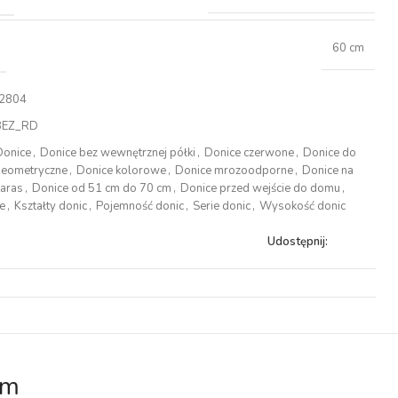
60 cm
2804
BEZ_RD
Donice
,
Donice bez wewnętrznej półki
,
Donice czerwone
,
Donice do
geometryczne
,
Donice kolorowe
,
Donice mrozoodporne
,
Donice na
taras
,
Donice od 51 cm do 70 cm
,
Donice przed wejście do domu
,
e
,
Kształty donic
,
Pojemność donic
,
Serie donic
,
Wysokość donic
Udostępnij:
cm