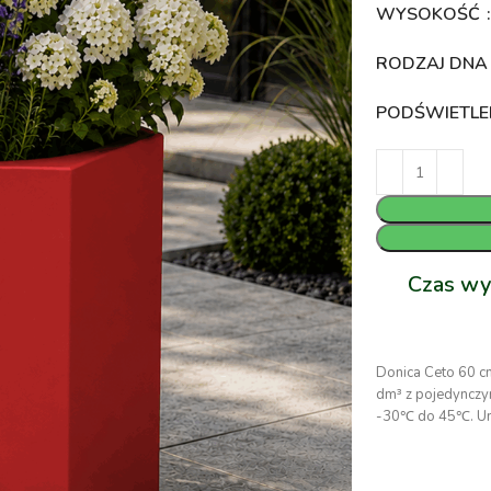
WYSOKOŚĆ
RODZAJ DN
PODŚWIETLE
Czas wy
Donica Ceto 60 c
dm³ z pojedynczy
-30℃ do 45℃. Umo