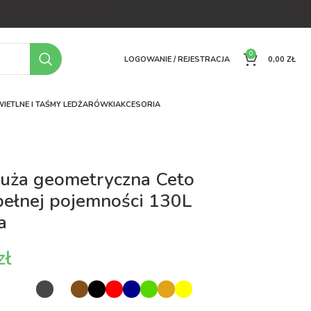
OFERTA
O FIRMIE
FAQ
PORÓWNYWARKA
KONTAKT
0
LOGOWANIE / REJESTRACJA
0,00
ZŁ
IETLNE I TAŚMY LED
ŻARÓWKI
AKCESORIA
duża geometryczna Ceto
pełnej pojemności 130L
a
zł