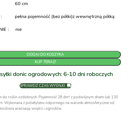
60 cm
A
pełna pojemność (bez półki)
z wewnętrzną półką
NIE
nie
DODAJ DO KOSZYKA
KUP TERAZ!
syłki donic ogrodowych: 6-10 dni roboczych
SPRAWDŹ CZAS WYSYŁKI
m do roślin ozdobnych. Pojemność 28 dm³ z podwójnym dnem lub 130
m. Wykonana z polietylenu odpornego na warunki atmosferyczne od
żliwia aranżację wnętrz i ogrodów.