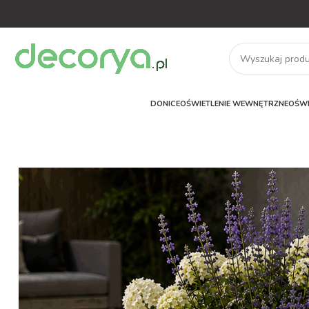
DONICE
OŚWIETLENIE WEWNĘTRZNE
OŚWI