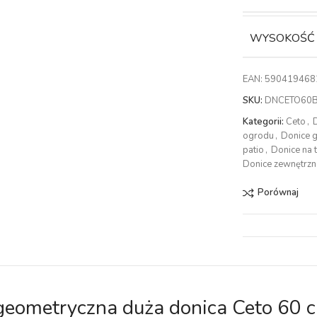
WYSOKOŚĆ
EAN:
590419468
SKU:
DNCETO60
Kategorii:
Ceto
,
ogrodu
,
Donice 
patio
,
Donice na 
Donice zewnętrzn
Porównaj
eometryczna duża donica Ceto 60 