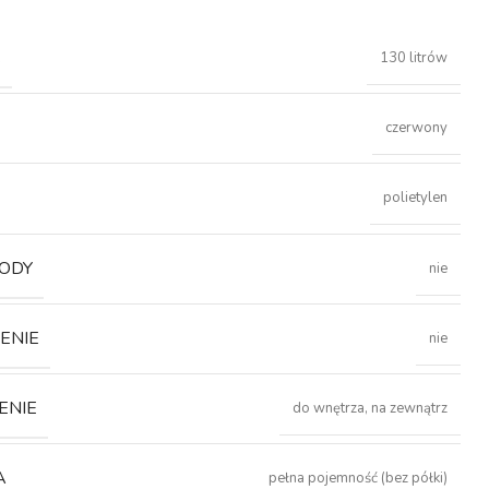
Ć
130 litrów
czerwony
polietylen
ODY
nie
ENIE
nie
ENIE
do wnętrza, na zewnątrz
A
pełna pojemność (bez półki)