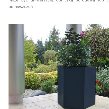
może być uniwersalną
doniczką ogrodową
lub c
pomieszczeń
.