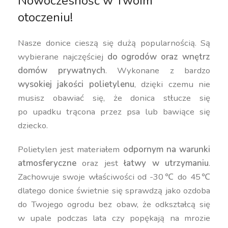
Nowoczesność w Twoim
otoczeniu!
Nasze donice cieszą się dużą popularnością. Są
wybierane najczęściej
do ogrodów oraz wnętrz
domów prywatnych
. Wykonane z bardzo
wysokiej jakości polietylenu
, dzięki czemu nie
musisz obawiać się, że donica stłucze się
po upadku trącona przez psa lub bawiące się
dziecko.
Polietylen jest materiałem
odpornym na warunki
atmosferyczne
oraz jest
łatwy w utrzymaniu
.
Zachowuje swoje właściwości od -30℃ do 45℃
dlatego donice świetnie się sprawdzą jako ozdoba
do Twojego ogrodu bez obaw, że odkształcą się
w upale podczas lata czy popękają na mrozie