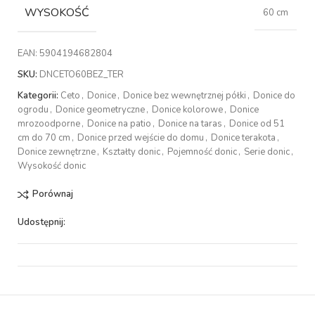
WYSOKOŚĆ
60 cm
EAN:
5904194682804
SKU:
DNCETO60BEZ_TER
Kategorii:
Ceto
,
Donice
,
Donice bez wewnętrznej półki
,
Donice do
ogrodu
,
Donice geometryczne
,
Donice kolorowe
,
Donice
mrozoodporne
,
Donice na patio
,
Donice na taras
,
Donice od 51
cm do 70 cm
,
Donice przed wejście do domu
,
Donice terakota
,
Donice zewnętrzne
,
Kształty donic
,
Pojemność donic
,
Serie donic
,
Wysokość donic
Porównaj
Udostępnij: