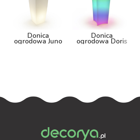
Donica
Donica
ogrodowa Juno
ogrodowa Doris
75cm z
80cm z
podświetleniem
podświetleniem
RGB