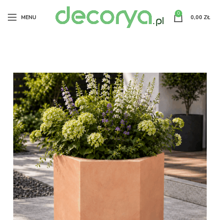
0
MENU
0,00
ZŁ