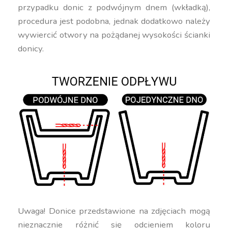
przypadku donic z podwójnym dnem (wkładką),
procedura jest podobna, jednak dodatkowo należy
wywiercić otwory na pożądanej wysokości ścianki
donicy.
Uwaga! Donice przedstawione na zdjęciach mogą
nieznacznie różnić się odcieniem koloru