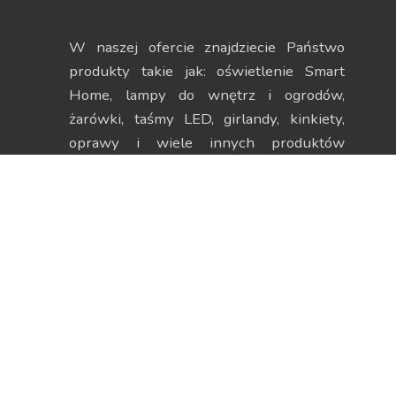
W naszej ofercie znajdziecie Państwo
produkty takie jak: oświetlenie Smart
Home, lampy do wnętrz i ogrodów,
żarówki, taśmy LED, girlandy, kinkiety,
oprawy i wiele innych produktów
pozwalających na stworzenie
niepowtarzalnego klimatu.
Dane kontaktowe
Strefa klienta
ul. Szczecińska 38H, 75-
Moje konto
137 Koszalin
Moje zamówienia
NIP 669-252-00-19
Dane adresowe
Menu
Zwroty i reklamacje