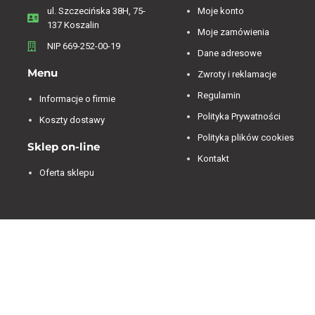
ul. Szczecińska 38H, 75-
Moje konto
137 Koszalin
Moje zamówienia
NIP 669-252-00-19
Dane adresowe
Menu
Zwroty i reklamacje
Regulamin
Informacje o firmie
Polityka Prywatności
Koszty dostawy
Polityka plików cookies
Sklep on-line
Kontakt
Oferta sklepu
Jesteśmy dostępni od 07:00 do 15:00 od poniedziałku
do piątku.
4.84
Średnia ocena decorya.pl
Na podstawie
473
opinii
z całego okresu