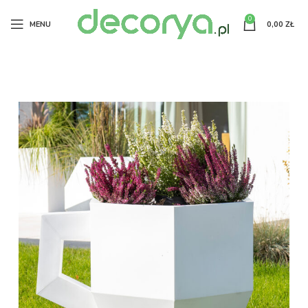
0
MENU
0,00
ZŁ