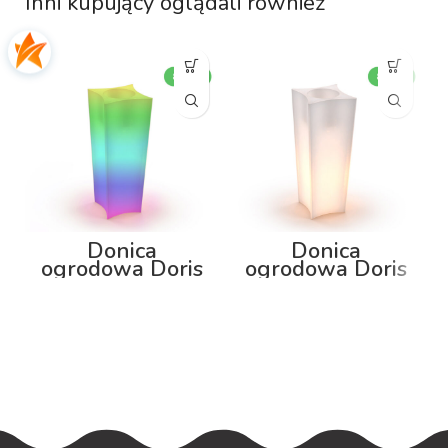
Inni kupujący oglądali również
Donica
Donica
ogrodowa Doris
ogrodowa Doris
80cm z
80cm z
podświetleniem
podświetleniem
RGB