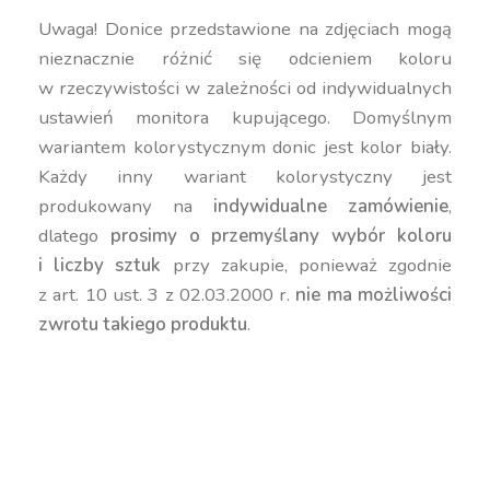
Uwaga! Donice przedstawione na zdjęciach mogą
nieznacznie różnić się odcieniem koloru
w rzeczywistości w zależności od indywidualnych
ustawień monitora kupującego. Domyślnym
wariantem kolorystycznym donic jest kolor biały.
Każdy inny wariant kolorystyczny jest
produkowany na
indywidualne zamówienie
,
dlatego
prosimy o przemyślany wybór koloru
i liczby sztuk
przy zakupie, ponieważ zgodnie
z art. 10 ust. 3 z 02.03.2000 r.
nie ma możliwości
zwrotu takiego produktu
.
duża donica, wysoka donica, kanciasta donica,
geometryczna donica, nowoczesna donica,
kolorowa donica, donica 60 cm,
donica 50 cm