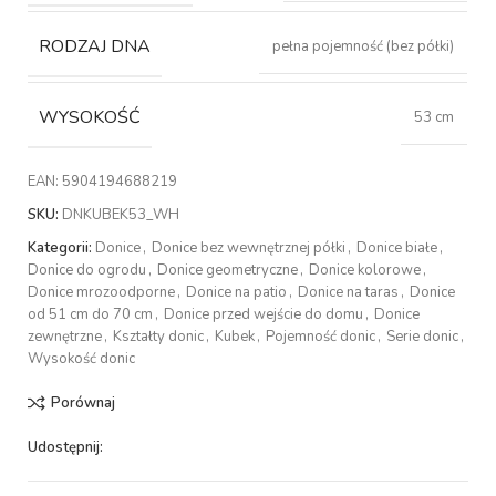
RODZAJ DNA
pełna pojemność (bez półki)
WYSOKOŚĆ
53 cm
EAN:
5904194688219
SKU:
DNKUBEK53_WH
Kategorii:
Donice
,
Donice bez wewnętrznej półki
,
Donice białe
,
Donice do ogrodu
,
Donice geometryczne
,
Donice kolorowe
,
Donice mrozoodporne
,
Donice na patio
,
Donice na taras
,
Donice
od 51 cm do 70 cm
,
Donice przed wejście do domu
,
Donice
zewnętrzne
,
Kształty donic
,
Kubek
,
Pojemność donic
,
Serie donic
,
Wysokość donic
Porównaj
Udostępnij: