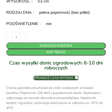
WYSOKOŚĆ
53 cm
RODZAJ DNA
pełna pojemność (bez półki)
PODŚWIETLENIE
nie
DODAJ DO KOSZYKA
KUP TERAZ!
Czas wysyłki donic ogrodowych: 6-10 dni
roboczych
SPRAWDŹ CZAS WYSYŁKI
Donica geometryczna Kubek do roślin ozdobnych, drzewek i
kwiatów. Pojemność 106 dm3 z pojedynczym dnem. Wykonana z
odpornego na warunki atmosferyczne polietylenu. Idealna do
wnętrz i ogrodów, zachowuje właściwości w zakresie od -30℃ do
45℃.