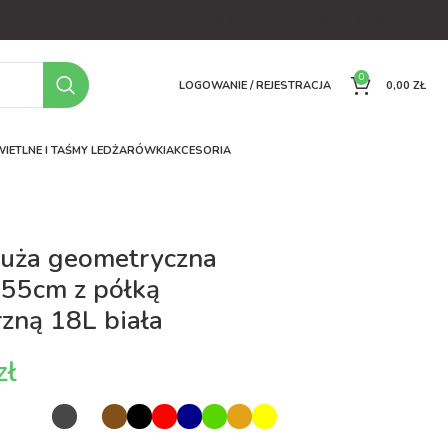
OFERTA
O FIRMIE
FAQ
PORÓWNYWARKA
KONTAKT
0
LOGOWANIE / REJESTRACJA
0,00
ZŁ
IETLNE I TAŚMY LED
ŻARÓWKI
AKCESORIA
duża geometryczna
 55cm z półką
zną 18L biała
zł