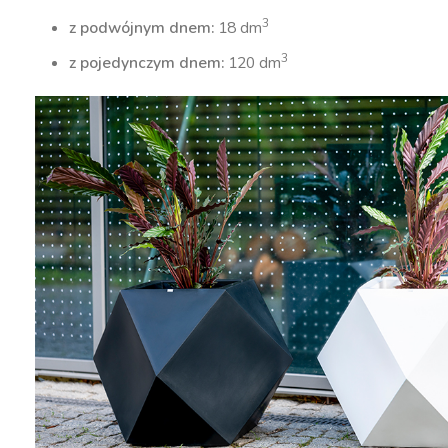
3
z podwójnym dnem:
18 dm
3
z pojedynczym dnem:
120 dm