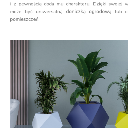
i z pewnością doda mu charakteru. Dzięki swojej w
może być uniwersalną
doniczką ogrodową
lub c
pomieszczeń
.