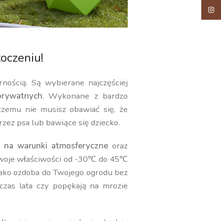
Insta
oczeniu!
rnością. Są wybierane najczęściej
rywatnych
. Wykonane z bardzo
 czemu nie musisz obawiać się, że
rzez psa lub bawiące się dziecko.
 na warunki atmosferyczne
oraz
swoje właściwości od -30℃ do 45℃
jako ozdoba do Twojego ogrodu bez
czas lata czy popękają na mrozie