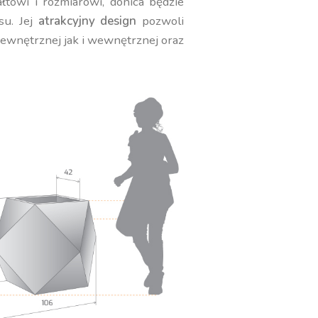
towi i rozmiarowi, donica będzie
su. Jej
atrakcyjny design
pozwoli
zewnętrznej jak i wewnętrznej oraz