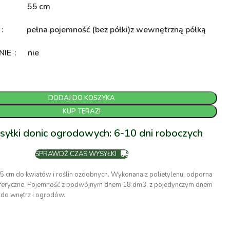
55 cm
A
pełna pojemność (bez półki)
z wewnętrzną półką
NIE
nie
DODAJ DO KOSZYKA
KUP TERAZ!
syłki donic ogrodowych: 6-10 dni roboczych
SPRAWDŹ CZAS WYSYŁKI
5 cm do kwiatów i roślin ozdobnych. Wykonana z polietylenu, odporna
sferyczne. Pojemność z podwójnym dnem 18 dm3, z pojedynczym dnem
 do wnętrz i ogrodów.