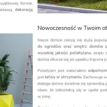
yjątkowej formie,
iekawą
dekoracją
Nowoczesność w Twoim ot
Nasze donice cieszą się dużą popula
do ogrodów oraz wnętrz domów p
wysokiej jakości polietylenu
, dzięki
donica stłucze się po upadku trącona p
Polietylen jest materiałem
odpornym
jest
łatwy w utrzymaniu
. Zachowuje 
dlatego donice świetnie się sprawdzą 
obaw, że odkształcą się w upale pod
w zimę.