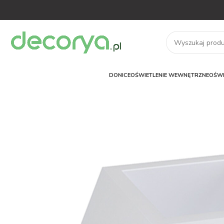
DONICE
OŚWIETLENIE WEWNĘTRZNE
OŚWI