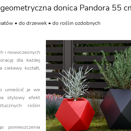
geometryczna donica Pandora 55 c
iatów • do drzewek • do roślin ozdobnych
ych i nowoczesnych
orację dla każdej
a ciekawy kształt,
b umieścić je we
ia stylowy efekt
ucznych roślin
o pomieszczenia