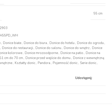
55 cm
2903
A55PD_WH
e
,
Donice białe
,
Donice do biura
,
Donice do hotelu
,
Donice do ogrodu
,
,
Donice do restauracji
,
Donice do salonu
,
Donice do wnętrz
,
Donice
onice kolorowe
,
Donice mrozoodporne
,
Donice na patio
,
Donice na
 51 cm do 70 cm
,
Donice przed wejście do domu
,
Donice z wewnętrzną
wnętrzne
,
Kształty donic
,
Pandora
,
Pojemność donic
,
Serie donic
,
Udostępnij: