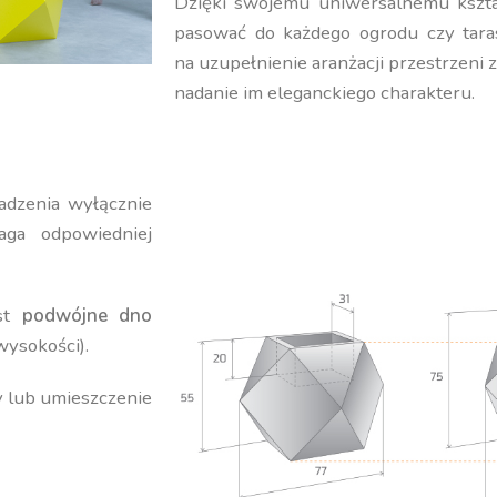
Dzięki swojemu uniwersalnemu kształ
pasować do każdego ogrodu czy tara
na uzupełnienie aranżacji przestrzeni 
nadanie im eleganckiego charakteru.
adzenia wyłącznie
ga odpowiedniej
est
podwójne dno
wysokości).
y lub umieszczenie