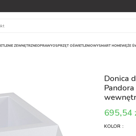
ETLENIE ZEWNĘTRZNE
OPRAWY
OSPRZĘT OŚWIETLENIOWY
SMART HOME
WĘŻE ŚW
Donica 
Pandora
wewnętr
KOLOR