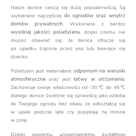
Nasze donice cieszą się dużą popularnością. Są
wybierane najczęściej
do ogrodów oraz wnętrz
domów prywatnych
. Wykonane z bardzo
wysokiej jakości polietylenu
, dzięki czemu nie
musisz obawiać się, że donica stłucze się
po upadku trącona przez psa lub bawiące się
dziecko.
Polietylen jest materiałem
odpornym na warunki
atmosferyczne
oraz jest
łatwy w utrzymaniu
.
Zachowuje swoje właściwości od -30℃ do 45℃
dlatego donice świetnie się sprawdzą jako ozdoba
do Twojego ogrodu bez obaw, że odkształcą się
w upale podczas lata czy popękają na mrozie
w zimę.
Dzięki swojemu uniwersalnemu kształtowi