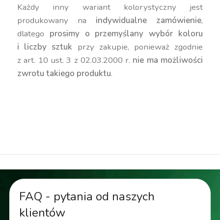
Każdy inny wariant kolorystyczny jest
produkowany na
indywidualne zamówienie
,
dlatego
prosimy o przemyślany wybór koloru
i liczby sztuk
przy zakupie, ponieważ zgodnie
z art. 10 ust. 3 z 02.03.2000 r.
nie ma możliwości
zwrotu takiego produktu
.
duża donica, wysoka donica, kanciasta donica,
geometryczna donica, nowoczesna donica,
kolorowa donica, donica 60 cm, kwadratowa donica
FAQ - pytania od naszych
klientów