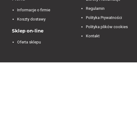
Regulamin
Informacje o firmie
Polityka Prywatności
Koszty dostawy
Polityka plików cookies
Sklep on-line
Kontakt
Oferta sklepu
Jesteśmy dostępni od 07:00 do 15:00 od poniedziałku
do piątku.
4.84
Średnia ocena decorya.pl
Na podstawie
473
opinii
z całego okresu
Zobacz opinie
Masz pytanie przed zakupem?