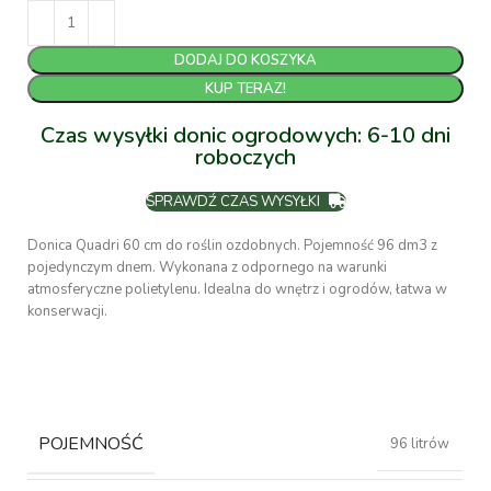
DODAJ DO KOSZYKA
KUP TERAZ!
Czas wysyłki donic ogrodowych: 6-10 dni
roboczych
SPRAWDŹ CZAS WYSYŁKI
Donica Quadri 60 cm do roślin ozdobnych. Pojemność 96 dm3 z
pojedynczym dnem. Wykonana z odpornego na warunki
atmosferyczne polietylenu. Idealna do wnętrz i ogrodów, łatwa w
konserwacji.
POJEMNOŚĆ
96 litrów