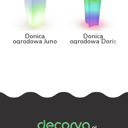
Donica
Donica
ogrodowa Juno
ogrodowa Doris
92cm z
80cm z
podświetleniem
podświetleniem
RGB
RGB