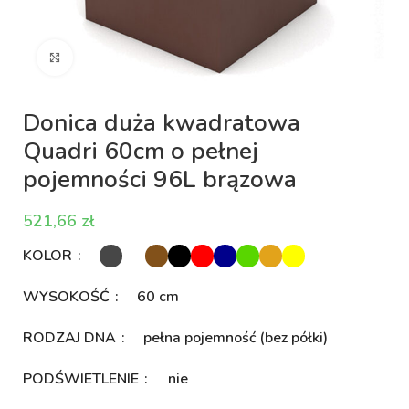
Kliknij aby powiększyć
Donica duża kwadratowa
Quadri 60cm o pełnej
pojemności 96L brązowa
zł
KOLOR
WYSOKOŚĆ
60 cm
RODZAJ DNA
pełna pojemność (bez półki)
PODŚWIETLENIE
nie