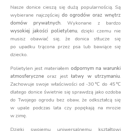
Nasze donice cieszą się dużą popularnością. Są
wybierane najczęściej
do ogrodów oraz wnętrz
domów prywatnych
. Wykonane z bardzo
wysokiej jakości polietylenu
, dzięki czemu nie
musisz obawiać się, że donica stłucze się
po upadku trącona przez psa lub bawiące się
dziecko.
Polietylen jest materiałem
odpornym na warunki
atmosferyczne
oraz jest
łatwy w utrzymaniu
.
Zachowuje swoje właściwości od -30℃ do 45℃
dlatego donice świetnie się sprawdzą jako ozdoba
do Twojego ogrodu bez obaw, że odkształcą się
w upale podczas lata czy popękają na mrozie
w zimę.
Dzięki swojemu uniwersalnemu kształtowi