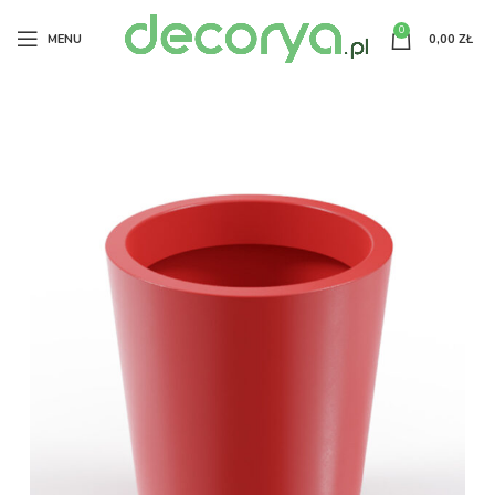
0
MENU
0,00
ZŁ