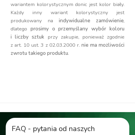
wariantem kolorystycznym donic jest kolor biały.
Każdy inny wariant kolorystyczny jest
produkowany na
indywidualne zamówienie
,
dlatego
prosimy o przemyślany wybór koloru
i liczby sztuk
przy zakupie, ponieważ zgodnie
z art. 10 ust. 3 z 02.03.2000 r.
nie ma możliwości
zwrotu takiego produktu
.
duża donica, wysoka donica, niska donica, okrągła
donica, nowoczesna donica, kolorowa donica,
donica 50 cm
FAQ - pytania od naszych