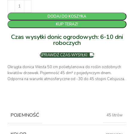
DODAJ DO KOSZYKA
KUP TERAZ!
Czas wysyłki donic ogrodowych: 6-10 dni
roboczych
SPRAWDŹ CZAS WYSYŁKI
Okrągła donica Westa 50 cm polietylenowa do roślin ozdobnych
kwiatów drzewek. Pojemność 45 dm³ z pojedynczym dnem.
Odporna na warunki atmosferyczne od -30 do 45 stopni Celsjusza.
POJEMNOŚĆ
45 litrów