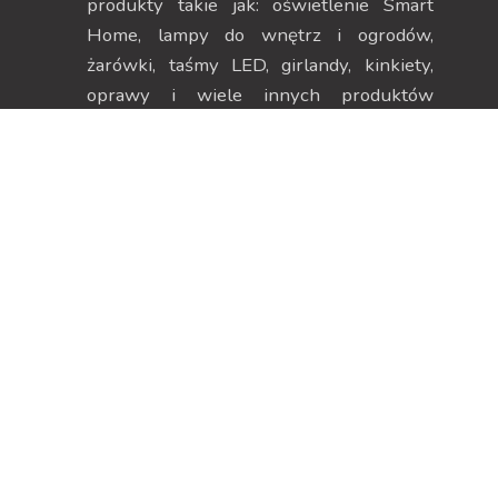
produkty takie jak: oświetlenie Smart
Home, lampy do wnętrz i ogrodów,
żarówki, taśmy LED, girlandy, kinkiety,
oprawy i wiele innych produktów
pozwalających na stworzenie
niepowtarzalnego klimatu.
Dane kontaktowe
Strefa klienta
ul. Szczecińska 38H, 75-
Moje konto
137 Koszalin
Moje zamówienia
NIP 669-252-00-19
Dane adresowe
Menu
Zwroty i reklamacje
Regulamin
Informacje o firmie
Polityka Prywatności
Koszty dostawy
Polityka plików cookies