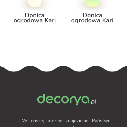
Donica
Donica
ogrodowa Kari
ogrodowa Kari
100cm z
100cm z
podświetleniem
podświetleniem
RGB
W naszej ofercie znajdziecie Państwo