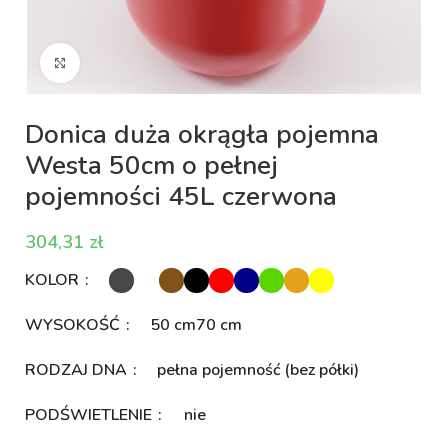
Kliknij aby powiększyć
Donica duża okrągła pojemna
Westa 50cm o pełnej
pojemności 45L czerwona
zł
KOLOR
WYSOKOŚĆ
50 cm
70 cm
RODZAJ DNA
pełna pojemność (bez półki)
PODŚWIETLENIE
nie