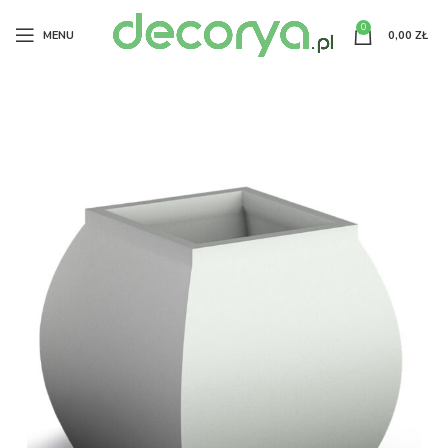
0
MENU
0,00
ZŁ