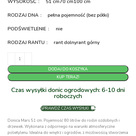
WYSOKOŚĆ
51 cm
70 cm
100 cm
RODZAJ DNA
pełna pojemność (bez półki)
PODŚWIETLENIE
nie
RODZAJ RANTU
rant dolny
rant górny
DODAJ DO KOSZYKA
KUP TERAZ!
Czas wysyłki donic ogrodowych: 6-10 dni
roboczych
SPRAWDŹ CZAS WYSYŁKI
Donica Mars 51 cm. Pojemność 80 litrów do roślin ozdobnych i
drzewek. Wykonana z odpornego na warunki atmosferyczne
polietylenu. Idealna do wnętrz i ogrodów, z możliwością stworzenia