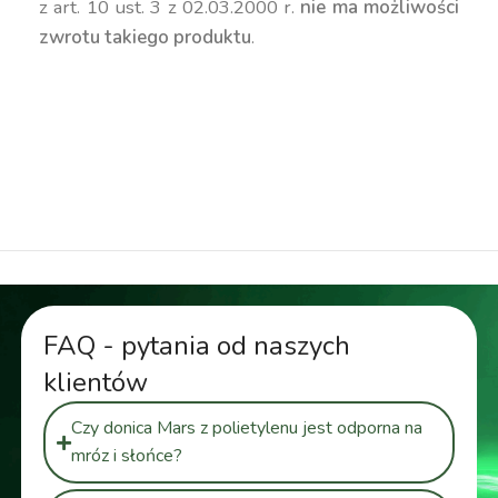
z art. 10 ust. 3 z 02.03.2000 r.
nie ma możliwości
zwrotu takiego produktu
.
duża donica, wysoka donica, kanciasta donica,
geometryczna donica, nowoczesna donica,
kolorowa donica, donica 70 cm, kwadratowa
donica, donica 120 litrów, donica 130 litrów
FAQ - pytania od naszych
klientów
Czy donica Mars z polietylenu jest odporna na
mróz i słońce?