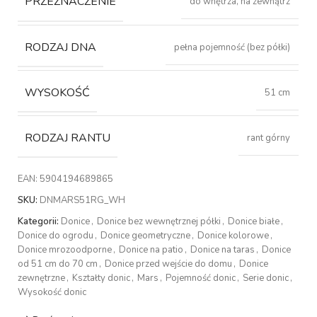
PRZEZNACZENIE
do wnętrza, na zewnątrz
RODZAJ DNA
pełna pojemność (bez półki)
WYSOKOŚĆ
51 cm
RODZAJ RANTU
rant górny
EAN:
5904194689865
SKU:
DNMARS51RG_WH
Kategorii:
Donice
,
Donice bez wewnętrznej półki
,
Donice białe
,
Donice do ogrodu
,
Donice geometryczne
,
Donice kolorowe
,
Donice mrozoodporne
,
Donice na patio
,
Donice na taras
,
Donice
od 51 cm do 70 cm
,
Donice przed wejście do domu
,
Donice
zewnętrzne
,
Kształty donic
,
Mars
,
Pojemność donic
,
Serie donic
,
Wysokość donic