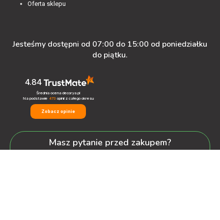
Oferta sklepu
Jesteśmy dostępni od 07:00 do 15:00 od poniedziałku
do piątku.
4.84
Średnia ocena decorya.pl
Na podstawie
473
opinii
z całego okresu
Zobacz opinie
Masz pytanie przed zakupem?
+48 600-900-387
oferta@decorya.pl