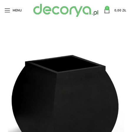
0
MENU
0,00
ZŁ