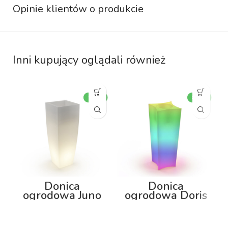
Opinie klientów o produkcie
Inni kupujący oglądali również
Donica
Donica
ogrodowa Juno
ogrodowa Doris
75cm z
80cm z
podświetleniem
podświetleniem
RGB