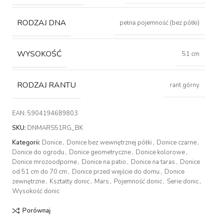
RODZAJ DNA
pełna pojemność (bez półki)
WYSOKOŚĆ
51 cm
RODZAJ RANTU
rant górny
EAN:
5904194689803
SKU:
DNMARS51RG_BK
Kategorii:
Donice
,
Donice bez wewnętrznej półki
,
Donice czarne
,
Donice do ogrodu
,
Donice geometryczne
,
Donice kolorowe
,
Donice mrozoodporne
,
Donice na patio
,
Donice na taras
,
Donice
od 51 cm do 70 cm
,
Donice przed wejście do domu
,
Donice
zewnętrzne
,
Kształty donic
,
Mars
,
Pojemność donic
,
Serie donic
,
Wysokość donic
Porównaj