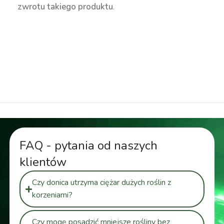
zwrotu takiego produktu
.
duża donica, wysoka donica, kanciasta donica,
geometryczna donica, nowoczesna donica,
kolorowa donica, donica 70 cm, kwadratowa
donica, donica 120 litrów, donica 130 litrów
FAQ - pytania od naszych
klientów
Czy donica utrzyma ciężar dużych roślin z
korzeniami?
Czy mogę posadzić mniejsze rośliny bez