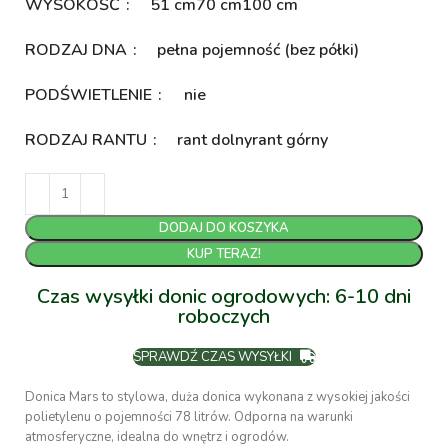
WYSOKOŚĆ
51 cm
70 cm
100 cm
RODZAJ DNA
pełna pojemność (bez półki)
PODŚWIETLENIE
nie
RODZAJ RANTU
rant dolny
rant górny
DODAJ DO KOSZYKA
KUP TERAZ!
Czas wysyłki donic ogrodowych: 6-10 dni
roboczych
SPRAWDŹ CZAS WYSYŁKI
Donica Mars to stylowa, duża donica wykonana z wysokiej jakości
polietylenu o pojemności 78 litrów. Odporna na warunki
atmosferyczne, idealna do wnętrz i ogrodów.