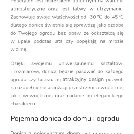
Polietylen jest materiałem
odpornym na warunki
atmosferyczne
oraz jest
łatwy w utrzymaniu
.
Zachowuje swoje właściwości od -30℃ do 45℃
dlatego donice świetnie się sprawdzą jako ozdoba
do Twojego ogrodu bez obaw, że odkształcą się
w upale podczas lata czy popękają na mrozie
w zimę.
Dzięki swojemu uniwersalnemu kształtowi
i rozmiarowi, donica będzie pasować do każdego
ogrodu czy tarasu. Jej
atrakcyjny design
pozwoli
na uzupełnienie aranżacji przestrzeni zewnętrznej
jak i wewnętrznej oraz nadanie im eleganckiego
charakteru.
Pojemna donica do domu i ogrodu
Donica z pojedynczym dnem
jest przeznaczona