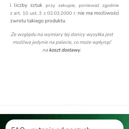
i liczby sztuk
przy zakupie, ponieważ zgodnie
z art. 10 ust. 3 z 02.03.2000 r.
nie ma możliwości
zwrotu takiego produktu
.
Ze względu na wymiary tej donicy wysyłka jest
możliwa jedynie na palecie, co może wpłynąć
na
koszt dostawy
.
duża donica, wysoka donica, kanciasta donica,
geometryczna donica, nowoczesna donica,
kolorowa donica, donica 70 cm, kwadratowa
donica, donica 120 litrów, donica 130 litrów