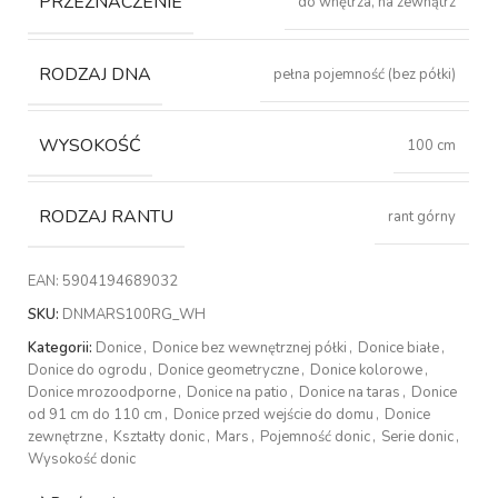
PRZEZNACZENIE
do wnętrza, na zewnątrz
RODZAJ DNA
pełna pojemność (bez półki)
WYSOKOŚĆ
100 cm
RODZAJ RANTU
rant górny
EAN:
5904194689032
SKU:
DNMARS100RG_WH
Kategorii:
Donice
,
Donice bez wewnętrznej półki
,
Donice białe
,
Donice do ogrodu
,
Donice geometryczne
,
Donice kolorowe
,
Donice mrozoodporne
,
Donice na patio
,
Donice na taras
,
Donice
od 91 cm do 110 cm
,
Donice przed wejście do domu
,
Donice
zewnętrzne
,
Kształty donic
,
Mars
,
Pojemność donic
,
Serie donic
,
Wysokość donic