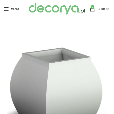
0
MENU
0,00
ZŁ