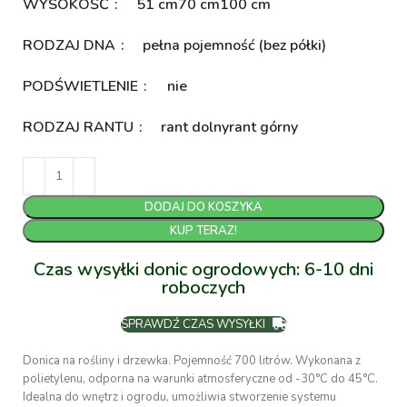
WYSOKOŚĆ
51 cm
70 cm
100 cm
RODZAJ DNA
pełna pojemność (bez półki)
PODŚWIETLENIE
nie
RODZAJ RANTU
rant dolny
rant górny
DODAJ DO KOSZYKA
KUP TERAZ!
Czas wysyłki donic ogrodowych: 6-10 dni
roboczych
SPRAWDŹ CZAS WYSYŁKI
Donica na rośliny i drzewka. Pojemność 700 litrów. Wykonana z
polietylenu, odporna na warunki atmosferyczne od -30°C do 45°C.
Idealna do wnętrz i ogrodu, umożliwia stworzenie systemu