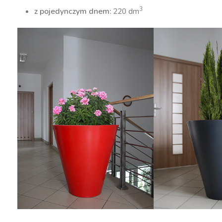
3
z pojedynczym dnem:
220 dm