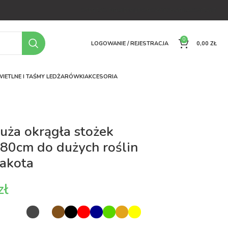
OFERTA
O FIRMIE
FAQ
PORÓWNYWARKA
KONTAKT
0
LOGOWANIE / REJESTRACJA
0,00
ZŁ
IETLNE I TAŚMY LED
ŻARÓWKI
AKCESORIA
uża okrągła stożek
80cm do dużych roślin
rakota
zł