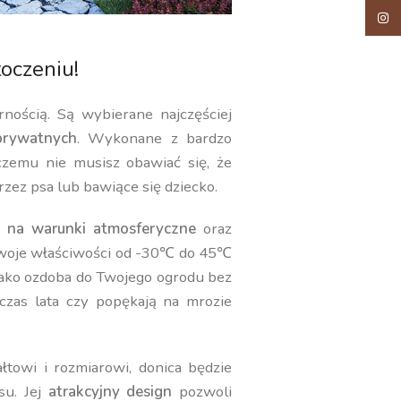
Insta
oczeniu!
rnością. Są wybierane najczęściej
rywatnych
. Wykonane z bardzo
 czemu nie musisz obawiać się, że
rzez psa lub bawiące się dziecko.
 na warunki atmosferyczne
oraz
swoje właściwości od -30℃ do 45℃
jako ozdoba do Twojego ogrodu bez
czas lata czy popękają na mrozie
towi i rozmiarowi, donica będzie
su. Jej
atrakcyjny design
pozwoli