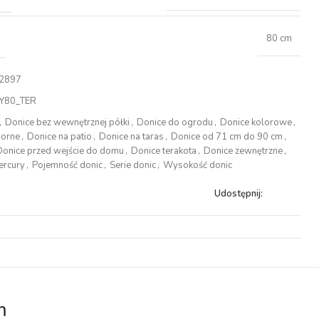
80 cm
2897
Y80_TER
,
Donice bez wewnętrznej półki
,
Donice do ogrodu
,
Donice kolorowe
,
porne
,
Donice na patio
,
Donice na taras
,
Donice od 71 cm do 90 cm
,
Donice przed wejście do domu
,
Donice terakota
,
Donice zewnętrzne
,
ercury
,
Pojemność donic
,
Serie donic
,
Wysokość donic
Udostępnij:
m