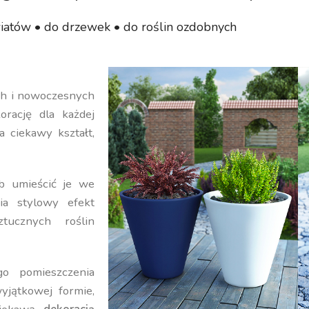
iatów • do drzewek • do roślin ozdobnych
ych i nowoczesnych
orację dla każdej
a ciekawy kształt,
b umieścić je we
ia stylowy efekt
ucznych roślin
o pomieszczenia
yjątkowej formie,