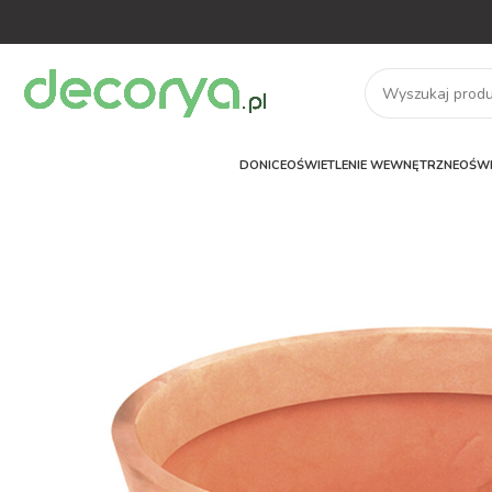
DONICE
OŚWIETLENIE WEWNĘTRZNE
OŚWI