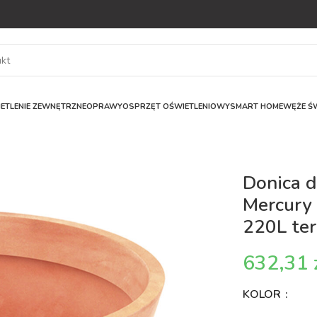
ETLENIE ZEWNĘTRZNE
OPRAWY
OSPRZĘT OŚWIETLENIOWY
SMART HOME
WĘŻE ŚW
Donica d
Mercury 
220L te
KOLOR