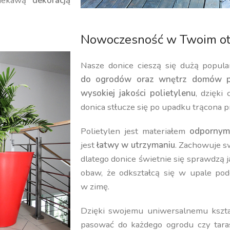
iekawą
dekoracją
Nowoczesność w Twoim ot
Nasze donice cieszą się dużą popula
do ogrodów oraz wnętrz domów p
wysokiej jakości polietylenu
, dzięki
donica stłucze się po upadku trącona p
Polietylen jest materiałem
odpornym
jest
łatwy w utrzymaniu
. Zachowuje 
dlatego donice świetnie się sprawdzą 
obaw, że odkształcą się w upale pod
w zimę.
Dzięki swojemu uniwersalnemu kształ
pasować do każdego ogrodu czy tara