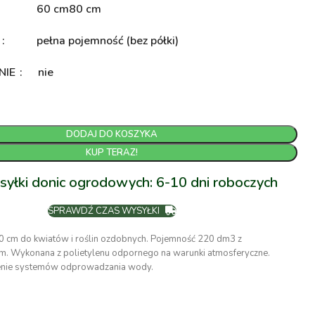
60 cm
80 cm
A
pełna pojemność (bez półki)
NIE
nie
DODAJ DO KOSZYKA
KUP TERAZ!
syłki donic ogrodowych: 6-10 dni roboczych
SPRAWDŹ CZAS WYSYŁKI
0 cm do kwiatów i roślin ozdobnych. Pojemność 220 dm3 z
. Wykonana z polietylenu odpornego na warunki atmosferyczne.
enie systemów odprowadzania wody.