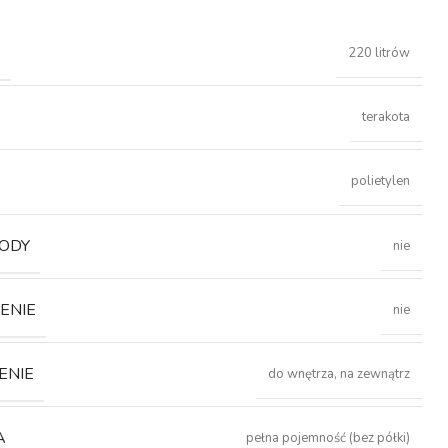
Ć
220 litrów
terakota
polietylen
ODY
nie
ENIE
nie
ENIE
do wnętrza, na zewnątrz
A
pełna pojemność (bez półki)