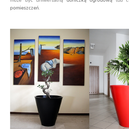
może być uniwersalną
doniczką ogrodową
lub c
pomieszczeń
.