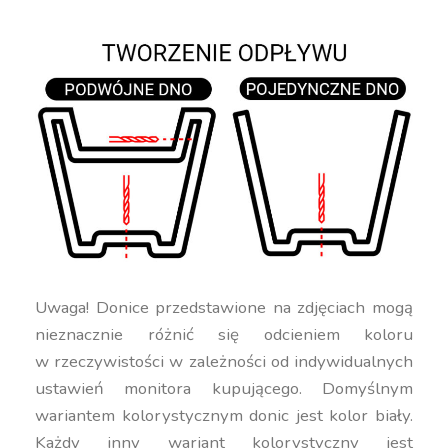
Uwaga! Donice przedstawione na zdjęciach mogą
nieznacznie różnić się odcieniem koloru
w rzeczywistości w zależności od indywidualnych
ustawień monitora kupującego. Domyślnym
wariantem kolorystycznym donic jest kolor biały.
Każdy inny wariant kolorystyczny jest