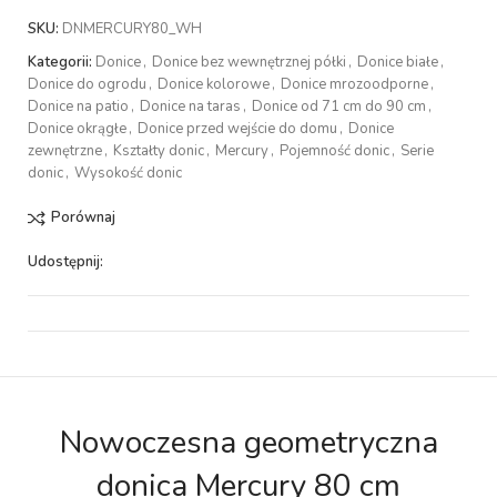
SKU:
DNMERCURY80_WH
Kategorii:
Donice
,
Donice bez wewnętrznej półki
,
Donice białe
,
Donice do ogrodu
,
Donice kolorowe
,
Donice mrozoodporne
,
Donice na patio
,
Donice na taras
,
Donice od 71 cm do 90 cm
,
Donice okrągłe
,
Donice przed wejście do domu
,
Donice
zewnętrzne
,
Kształty donic
,
Mercury
,
Pojemność donic
,
Serie
donic
,
Wysokość donic
Porównaj
Udostępnij:
Nowoczesna geometryczna
donica Mercury 80 cm