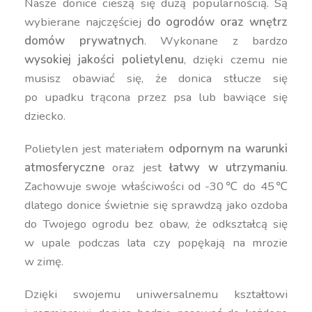
Nasze donice cieszą się dużą popularnością. Są
wybierane najczęściej
do ogrodów oraz wnętrz
domów prywatnych
. Wykonane z bardzo
wysokiej jakości polietylenu
, dzięki czemu nie
musisz obawiać się, że donica stłucze się
po upadku trącona przez psa lub bawiące się
dziecko.
Polietylen jest materiałem
odpornym na warunki
atmosferyczne
oraz jest
łatwy w utrzymaniu
.
Zachowuje swoje właściwości od -30℃ do 45℃
dlatego donice świetnie się sprawdzą jako ozdoba
do Twojego ogrodu bez obaw, że odkształcą się
w upale podczas lata czy popękają na mrozie
w zimę.
Dzięki swojemu uniwersalnemu kształtowi