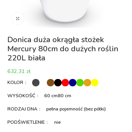
Kliknij aby powiększyć
Donica duża okrągła stożek
Mercury 80cm do dużych roślin
220L biała
zł
KOLOR
WYSOKOŚĆ
60 cm
80 cm
RODZAJ DNA
pełna pojemność (bez półki)
PODŚWIETLENIE
nie