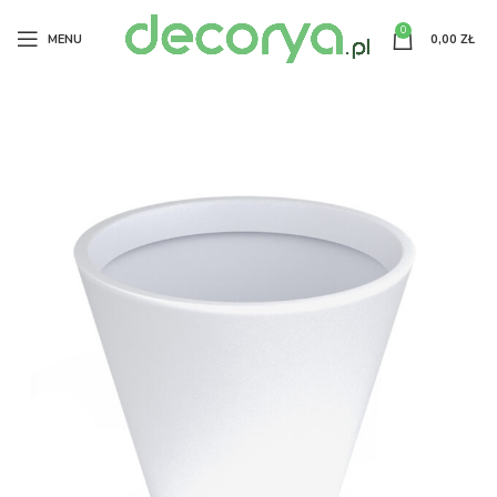
0
MENU
0,00
ZŁ