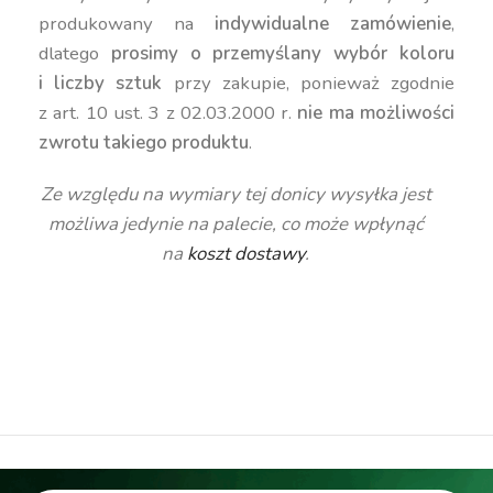
produkowany na
indywidualne zamówienie
,
dlatego
prosimy o przemyślany wybór koloru
i liczby sztuk
przy zakupie, ponieważ zgodnie
z art. 10 ust. 3 z 02.03.2000 r.
nie ma możliwości
zwrotu takiego produktu
.
Ze względu na wymiary tej donicy wysyłka jest
możliwa jedynie na palecie, co może wpłynąć
na
koszt dostawy
.
duża donica, wysoka donica, okrągła donica,
nowoczesna donica, kolorowa donica, donica 60
cm