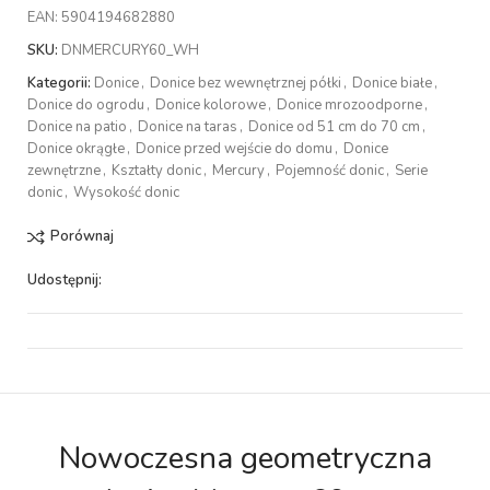
EAN:
5904194682880
SKU:
DNMERCURY60_WH
Kategorii:
Donice
,
Donice bez wewnętrznej półki
,
Donice białe
,
Donice do ogrodu
,
Donice kolorowe
,
Donice mrozoodporne
,
Donice na patio
,
Donice na taras
,
Donice od 51 cm do 70 cm
,
Donice okrągłe
,
Donice przed wejście do domu
,
Donice
zewnętrzne
,
Kształty donic
,
Mercury
,
Pojemność donic
,
Serie
donic
,
Wysokość donic
Porównaj
Udostępnij:
Nowoczesna geometryczna