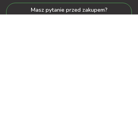
Masz pytanie przed zakupem?
+48 600-900-387
oferta@decorya.pl
Obsługa Pozakupowa oraz Allegro
+48 608-167-130
kontakt@decorya.pl
decorya.pl
2022 CREATED BY
OXshop.pl