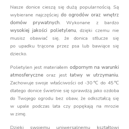
Nasze donice cieszą się dużą popularnością. Są
wybierane najczęściej
do ogrodów oraz wnętrz
domów prywatnych
. Wykonane z bardzo
wysokiej jakości polietylenu
, dzięki czemu nie
musisz obawiać się, że donica stłucze się
po upadku trącona przez psa lub bawiące się
dziecko.
Polietylen jest materiałem
odpornym na warunki
atmosferyczne
oraz jest
łatwy w utrzymaniu
.
Zachowuje swoje właściwości od -30℃ do 45℃
dlatego donice świetnie się sprawdzą jako ozdoba
do Twojego ogrodu bez obaw, że odkształcą się
w upale podczas lata czy popękają na mrozie
w zimę.
Dzięki swojemu uniwersalnemu kształtowi