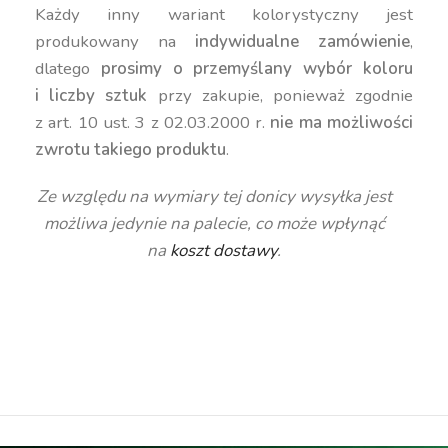
Każdy inny wariant kolorystyczny jest
produkowany na
indywidualne zamówienie
,
dlatego
prosimy o przemyślany wybór koloru
i liczby sztuk
przy zakupie, ponieważ zgodnie
z art. 10 ust. 3 z 02.03.2000 r.
nie ma możliwości
zwrotu takiego produktu
.
Ze względu na wymiary tej donicy wysyłka jest
możliwa jedynie na palecie, co może wpłynąć
na
koszt dostawy
.
duża donica, wysoka donica, okrągła donica,
nowoczesna donica, kolorowa donica, donica 60
cm