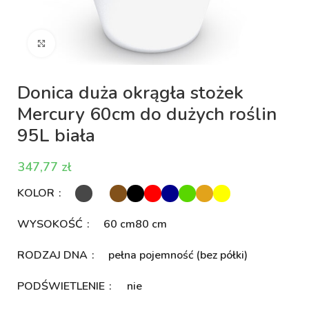
Kliknij aby powiększyć
Donica duża okrągła stożek
Mercury 60cm do dużych roślin
95L biała
zł
KOLOR
WYSOKOŚĆ
60 cm
80 cm
RODZAJ DNA
pełna pojemność (bez półki)
PODŚWIETLENIE
nie