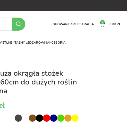
OFERTA
O FIRMIE
FAQ
PORÓWNYWARKA
KONTAKT
0
LOGOWANIE / REJESTRACJA
0,00
ZŁ
IETLNE I TAŚMY LED
ŻARÓWKI
AKCESORIA
uża okrągła stożek
60cm do dużych roślin
na
zł