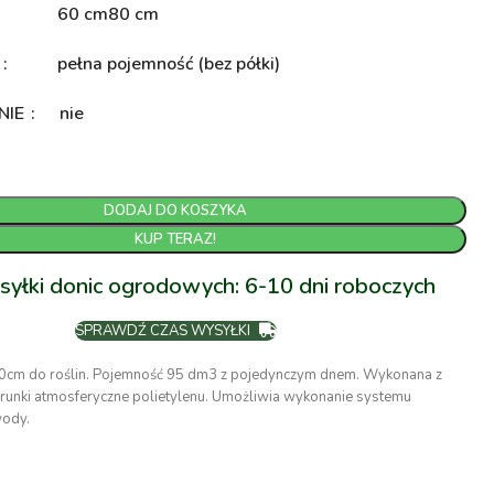
60 cm
80 cm
A
pełna pojemność (bez półki)
NIE
nie
DODAJ DO KOSZYKA
KUP TERAZ!
syłki donic ogrodowych: 6-10 dni roboczych
SPRAWDŹ CZAS WYSYŁKI
0cm do roślin. Pojemność 95 dm3 z pojedynczym dnem. Wykonana z
unki atmosferyczne polietylenu. Umożliwia wykonanie systemu
ody.