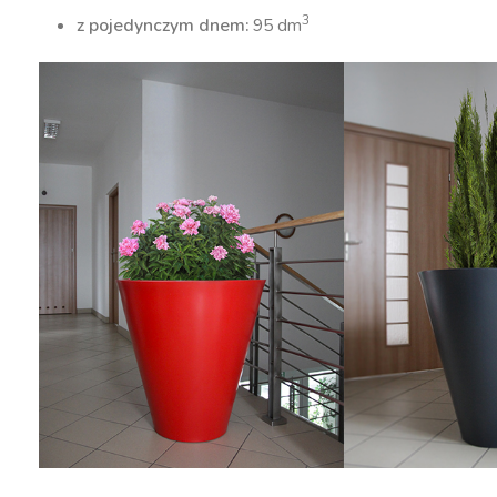
3
z pojedynczym dnem:
95 dm