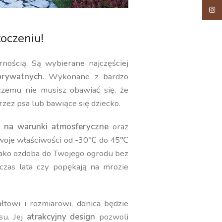
Insta
oczeniu!
rnością. Są wybierane najczęściej
rywatnych
. Wykonane z bardzo
 czemu nie musisz obawiać się, że
rzez psa lub bawiące się dziecko.
 na warunki atmosferyczne
oraz
swoje właściwości od -30℃ do 45℃
jako ozdoba do Twojego ogrodu bez
czas lata czy popękają na mrozie
towi i rozmiarowi, donica będzie
su. Jej
atrakcyjny design
pozwoli