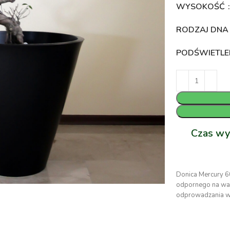
WYSOKOŚĆ
RODZAJ DN
PODŚWIETLE
Czas wy
Donica Mercury 6
odpornego na war
odprowadzania w