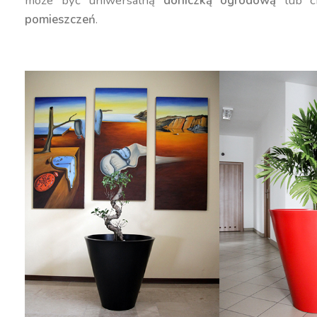
może być uniwersalną
doniczką ogrodową
lub c
pomieszczeń
.