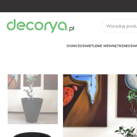
DONICE
OŚWIETLENIE WEWNĘTRZNE
OŚWI