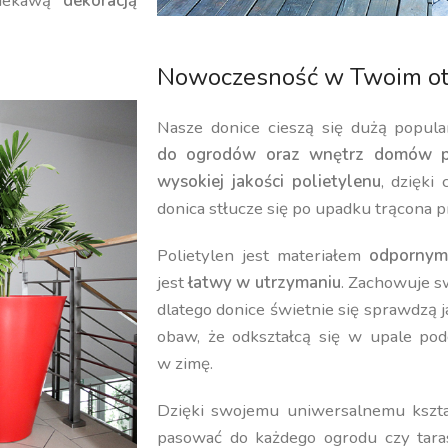
iekawą
dekoracją
Nowoczesność w Twoim ot
Nasze donice cieszą się dużą popula
do ogrodów oraz wnętrz domów p
wysokiej jakości polietylenu
, dzięki
donica stłucze się po upadku trącona p
Polietylen jest materiałem
odpornym
jest
łatwy w utrzymaniu
. Zachowuje 
dlatego donice świetnie się sprawdzą 
obaw, że odkształcą się w upale pod
w zimę.
Dzięki swojemu uniwersalnemu kształ
pasować do każdego ogrodu czy tara