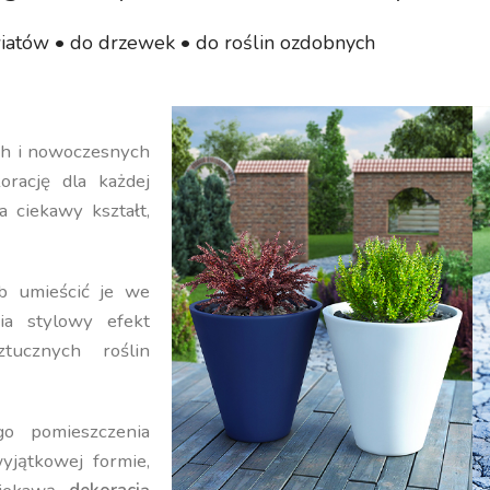
iatów • do drzewek • do roślin ozdobnych
ych i nowoczesnych
orację dla każdej
a ciekawy kształt,
b umieścić je we
ia stylowy efekt
ucznych roślin
o pomieszczenia
yjątkowej formie,