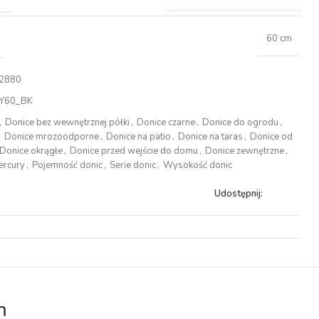
60 cm
2880
Y60_BK
,
Donice bez wewnętrznej półki
,
Donice czarne
,
Donice do ogrodu
,
,
Donice mrozoodporne
,
Donice na patio
,
Donice na taras
,
Donice od
Donice okrągłe
,
Donice przed wejście do domu
,
Donice zewnętrzne
,
ercury
,
Pojemność donic
,
Serie donic
,
Wysokość donic
Udostępnij:
m