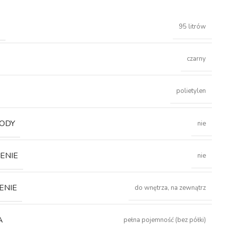
Ć
95 litrów
czarny
polietylen
ODY
nie
ENIE
nie
ENIE
do wnętrza, na zewnątrz
A
pełna pojemność (bez półki)