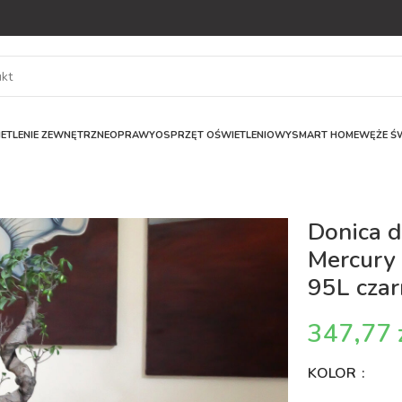
ETLENIE ZEWNĘTRZNE
OPRAWY
OSPRZĘT OŚWIETLENIOWY
SMART HOME
WĘŻE ŚW
Donica d
Mercury 
95L czar
KOLOR