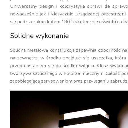
Uniwersalny design i kolorystyka sprawi, że spraw
nowocześnie jak i klasycznie urządzonej przestrzeni.
się pod szerokim kątem 180º i skutecznie oświetli co ty
Solidne wykonanie
Solidna metalowa konstrukcja zapewnia odporność na
na zewnątrz, w środku znajduje się uszczelka, która
przed dostaniem się do środka wilgoci. Klosz wykona
tworzywa sztucznego w kolorze mlecznym. Całość pok
zapobiegającą zarysowaniom oraz przyleganiu zabrudz