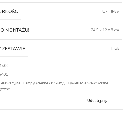
ORNOŚĆ
tak – IP55
PO MONTAŻU)
24.5 x 12 x 8 cm
 ZESTAWIE
brak
1500
GA01
 elewacyjne
,
Lampy ścienne / kinkiety
,
Oświetlenie wewnętrzne
,
ętrzne
Udostępnij: