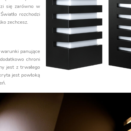
dzi się zarówno w
 Światło rozchodzi
lko zechcesz.
 warunki panujące
 dodatkowo chroni
ny jest z trwałego
ryta jest powłoką
eń.