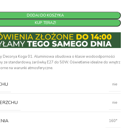
DODAJ DO KOSZYKA
KUP TERAZ!
jny Decorya Koga 01. Aluminiowa obudowa o klasie wodoodporności
ny ze standardową żarówką E27 do 50W. Oświetlenie idealne do wnętrz
porne na warunki atmosferyczne.
CHU
nie
IERZCHU
nie
ENIA
160°