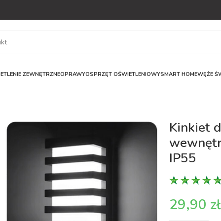
ETLENIE ZEWNĘTRZNE
OPRAWY
OSPRZĘT OŚWIETLENIOWY
SMART HOME
WĘŻE ŚW
Kinkiet 
wewnętr
IP55
z