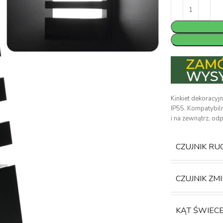
Kinkiet dekoracy
IP55. Kompatybil
i na zewnątrz, od
CZUJNIK RU
CZUJNIK ZM
KĄT ŚWIEC