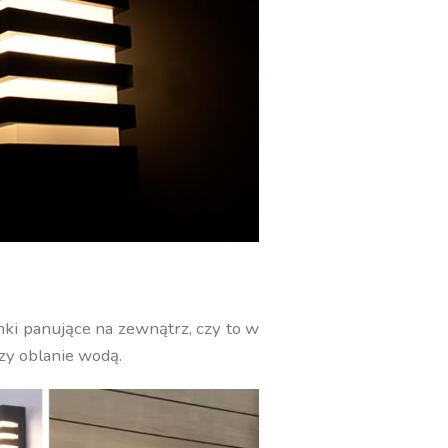
nki panujące na zewnątrz, czy to w
czy oblanie wodą.