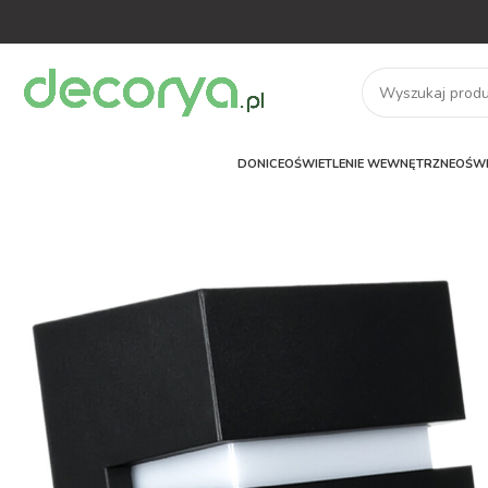
DONICE
OŚWIETLENIE WEWNĘTRZNE
OŚWI