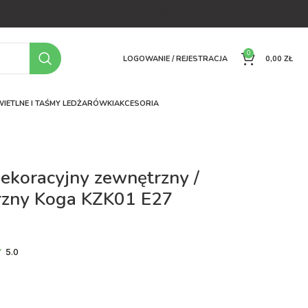
OFERTA
O FIRMIE
FAQ
PORÓWNYWARKA
KONTAKT
0
LOGOWANIE / REJESTRACJA
0,00
ZŁ
IETLNE I TAŚMY LED
ŻARÓWKI
AKCESORIA
dekoracyjny zewnętrzny /
zny Koga KZK01 E27
5.0
ł