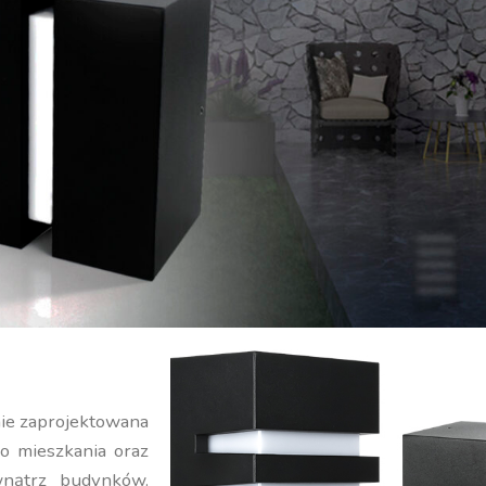
nie zaprojektowana
o mieszkania oraz
wnątrz budynków.