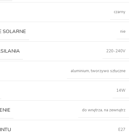
czarny
E SOLARNE
nie
ASILANIA
220-240V
aluminium, tworzywo sztuczne
14W
ENIE
do wnętrza, na zewnątrz
INTU
E27