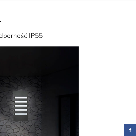
1
dporność IP55
Faceb