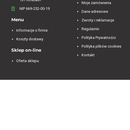
Moje zamówienia
NIP 669-252-00-19
Dane adresowe
Menu
Zwroty i reklamacje
Regulamin
Informacje o firmie
Polityka Prywatności
Koszty dostawy
Polityka plików cookies
Sklep on-line
Kontakt
Oferta sklepu
Jesteśmy dostępni od 07:00 do 15:00 od poniedziałku
do piątku.
4.84
Średnia ocena decorya.pl
Na podstawie
473
opinii
z całego okresu
Zobacz opinie