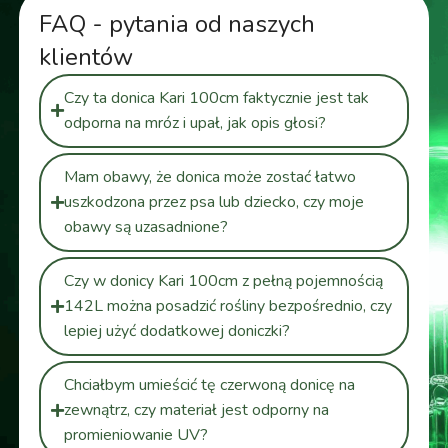
FAQ - pytania od naszych
klientów
Czy ta donica Kari 100cm faktycznie jest tak
odporna na mróz i upał, jak opis głosi?
Mam obawy, że donica może zostać łatwo
uszkodzona przez psa lub dziecko, czy moje
obawy są uzasadnione?
Czy w donicy Kari 100cm z pełną pojemnością
142L można posadzić rośliny bezpośrednio, czy
lepiej użyć dodatkowej doniczki?
Chciałbym umieścić tę czerwoną donicę na
zewnątrz, czy materiał jest odporny na
promieniowanie UV?