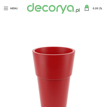
0
MENU
0,00
ZŁ