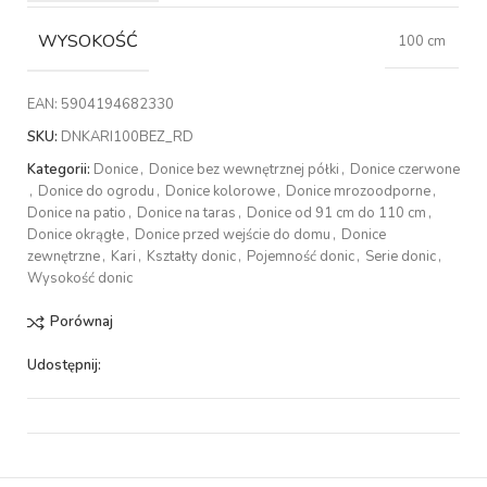
WYSOKOŚĆ
100 cm
EAN:
5904194682330
SKU:
DNKARI100BEZ_RD
Kategorii:
Donice
,
Donice bez wewnętrznej półki
,
Donice czerwone
,
Donice do ogrodu
,
Donice kolorowe
,
Donice mrozoodporne
,
Donice na patio
,
Donice na taras
,
Donice od 91 cm do 110 cm
,
Donice okrągłe
,
Donice przed wejście do domu
,
Donice
zewnętrzne
,
Kari
,
Kształty donic
,
Pojemność donic
,
Serie donic
,
Wysokość donic
Porównaj
Udostępnij: