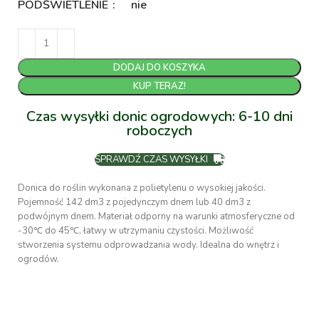
PODŚWIETLENIE
nie
DODAJ DO KOSZYKA
KUP TERAZ!
Czas wysyłki donic ogrodowych: 6-10 dni
roboczych
SPRAWDŹ CZAS WYSYŁKI
Donica do roślin wykonana z polietylenu o wysokiej jakości.
Pojemność 142 dm3 z pojedynczym dnem lub 40 dm3 z
podwójnym dnem. Materiał odporny na warunki atmosferyczne od
-30℃ do 45℃, łatwy w utrzymaniu czystości. Możliwość
stworzenia systemu odprowadzania wody. Idealna do wnętrz i
ogrodów.