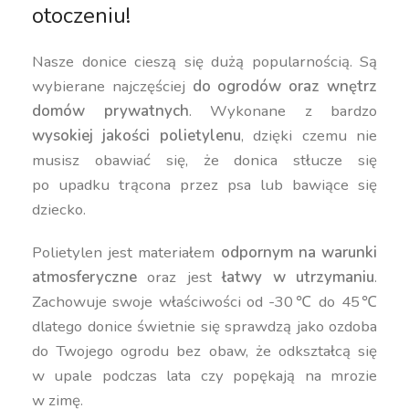
otoczeniu!
Nasze donice cieszą się dużą popularnością. Są
wybierane najczęściej
do ogrodów oraz wnętrz
domów prywatnych
. Wykonane z bardzo
wysokiej jakości polietylenu
, dzięki czemu nie
musisz obawiać się, że donica stłucze się
po upadku trącona przez psa lub bawiące się
dziecko.
Polietylen jest materiałem
odpornym na warunki
atmosferyczne
oraz jest
łatwy w utrzymaniu
.
Zachowuje swoje właściwości od -30℃ do 45℃
dlatego donice świetnie się sprawdzą jako ozdoba
do Twojego ogrodu bez obaw, że odkształcą się
w upale podczas lata czy popękają na mrozie
w zimę.