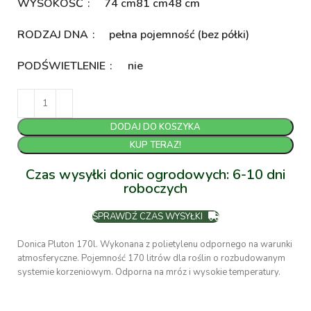
WYSOKOŚĆ
74 cm
81 cm
48 cm
RODZAJ DNA
pełna pojemność (bez półki)
PODŚWIETLENIE
nie
DODAJ DO KOSZYKA
KUP TERAZ!
Czas wysyłki donic ogrodowych: 6-10 dni
roboczych
SPRAWDŹ CZAS WYSYŁKI
Donica Pluton 170l. Wykonana z polietylenu odpornego na warunki
atmosferyczne. Pojemność 170 litrów dla roślin o rozbudowanym
systemie korzeniowym. Odporna na mróz i wysokie temperatury.