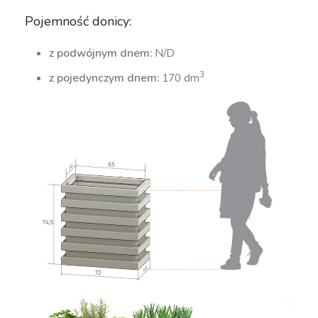
Pojemność donicy:
z podwójnym dnem:
N/D
3
z pojedynczym dnem:
170 dm