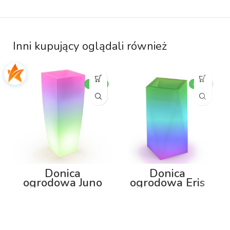
Inni kupujący oglądali również
Donica
Donica
ogrodowa Juno
ogrodowa Eris
92cm z
80cm z
podświetleniem
podświetleniem
RGB
RGB