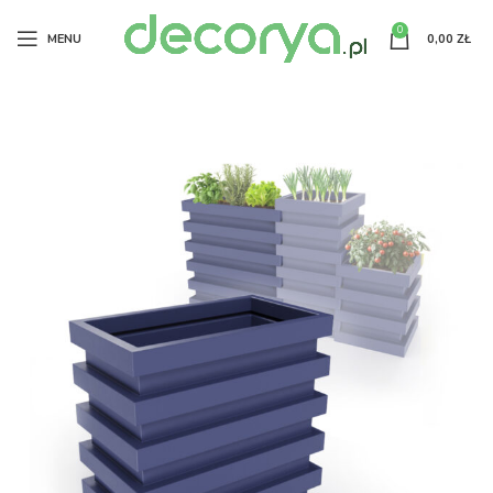
0
MENU
0,00
ZŁ