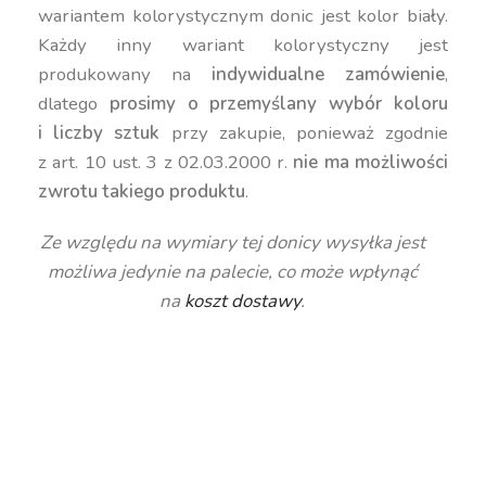
wariantem kolorystycznym donic jest kolor biały.
Każdy inny wariant kolorystyczny jest
produkowany na
indywidualne zamówienie
,
dlatego
prosimy o przemyślany wybór koloru
i liczby sztuk
przy zakupie, ponieważ zgodnie
z art. 10 ust. 3 z 02.03.2000 r.
nie ma możliwości
zwrotu takiego produktu
.
Ze względu na wymiary tej donicy wysyłka jest
możliwa jedynie na palecie, co może wpłynąć
na
koszt dostawy
.
duża donica ogrodowa, kolorowa donica, donica
prostokątna 74 cm, donica na taras, donica z pełną
pojemnością, donica mrozoodporna, donica
polietylenowa do ogrodu, donica na kwiaty
zewnętrzna, nowoczesna donica na patio, donica