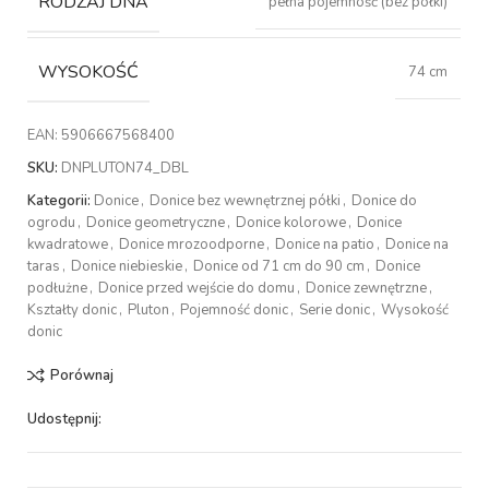
RODZAJ DNA
pełna pojemność (bez półki)
WYSOKOŚĆ
74 cm
EAN:
5906667568400
SKU:
DNPLUTON74_DBL
Kategorii:
Donice
,
Donice bez wewnętrznej półki
,
Donice do
ogrodu
,
Donice geometryczne
,
Donice kolorowe
,
Donice
kwadratowe
,
Donice mrozoodporne
,
Donice na patio
,
Donice na
taras
,
Donice niebieskie
,
Donice od 71 cm do 90 cm
,
Donice
podłużne
,
Donice przed wejście do domu
,
Donice zewnętrzne
,
Kształty donic
,
Pluton
,
Pojemność donic
,
Serie donic
,
Wysokość
donic
Porównaj
Udostępnij: