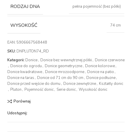
RODZAJ DNA
pełna pojemność (bez półki)
WYSOKOŚĆ
74 cm
EAN:
5906667568448
SKU:
DNPLUTON74_RD
Kategorii:
Donice
,
Donice bez wewnętrznej półki
,
Donice czerwone
,
Donice do ogrodu
,
Donice geometryczne
,
Donice kolorowe
,
Donice kwadratowe
,
Donice mrozoodporne
,
Donice na patio
,
Donice na taras
,
Donice od 71 cm do 90 cm
,
Donice podłużne
,
Donice przed wejście do domu
,
Donice zewnętrzne
,
Kształty donic
,
Pluton
,
Pojemność donic
,
Serie donic
,
Wysokość donic
Porównaj
Udostępnij: