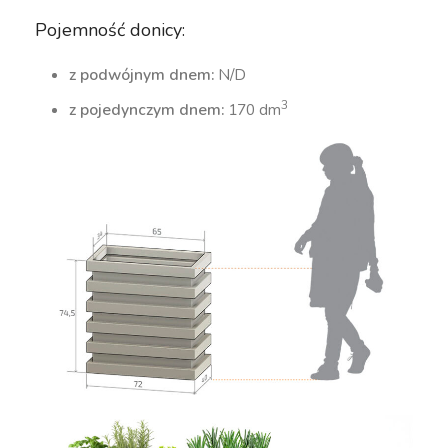
Pojemność donicy:
z podwójnym dnem:
N/D
3
z pojedynczym dnem:
170 dm