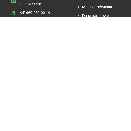
137 Koszalin
Moje zamówienia
NIP 669-252-00-19
Dane adresowe
Menu
Zwroty i reklamacje
Regulamin
Informacje o firmie
Polityka Prywatności
Koszty dostawy
Polityka plików cookies
Sklep on-line
Kontakt
Oferta sklepu
Jesteśmy dostępni od 07:00 do 15:00 od poniedziałku
do piątku.
4.84
Średnia ocena decorya.pl
Na podstawie
473
opinii
z całego okresu
Zobacz opinie