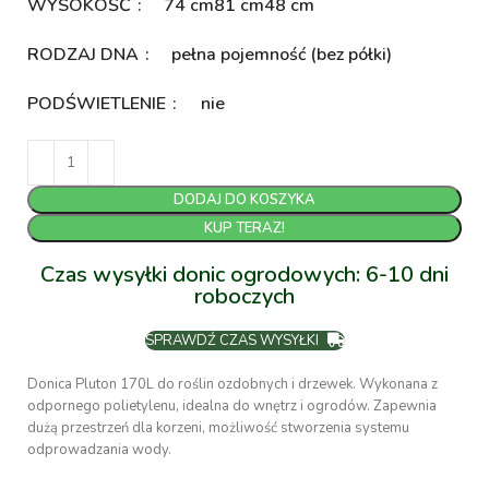
WYSOKOŚĆ
74 cm
81 cm
48 cm
RODZAJ DNA
pełna pojemność (bez półki)
PODŚWIETLENIE
nie
DODAJ DO KOSZYKA
KUP TERAZ!
Czas wysyłki donic ogrodowych: 6-10 dni
roboczych
SPRAWDŹ CZAS WYSYŁKI
Donica Pluton 170L do roślin ozdobnych i drzewek. Wykonana z
odpornego polietylenu, idealna do wnętrz i ogrodów. Zapewnia
dużą przestrzeń dla korzeni, możliwość stworzenia systemu
odprowadzania wody.