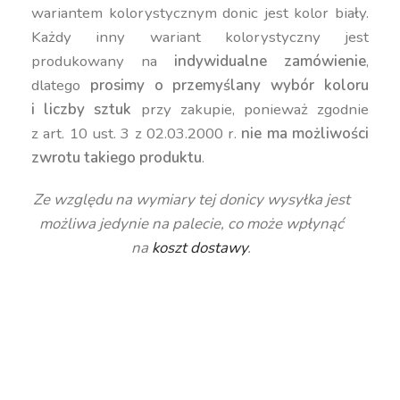
wariantem kolorystycznym donic jest kolor biały.
Każdy inny wariant kolorystyczny jest
produkowany na
indywidualne zamówienie
,
dlatego
prosimy o przemyślany wybór koloru
i liczby sztuk
przy zakupie, ponieważ zgodnie
z art. 10 ust. 3 z 02.03.2000 r.
nie ma możliwości
zwrotu takiego produktu
.
Ze względu na wymiary tej donicy wysyłka jest
możliwa jedynie na palecie, co może wpłynąć
na
koszt dostawy
.
duża donica ogrodowa, kolorowa donica, donica
prostokątna 74 cm, donica na taras, donica z pełną
pojemnością, donica mrozoodporna, donica
polietylenowa do ogrodu, donica na kwiaty
zewnętrzna, nowoczesna donica na patio, donica