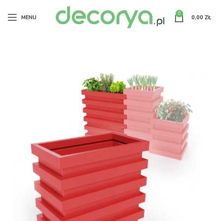
0
MENU
0,00
ZŁ