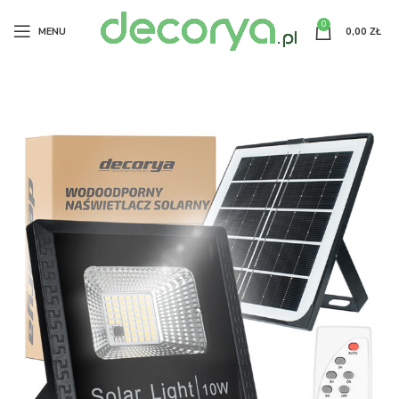
0
MENU
0,00
ZŁ