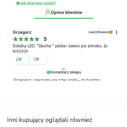
Jak zbieramy opinie?
Opinie klientów
Grzegorz
zweryfikowano
5
Solidny LED. "Słucha " pilota i świeci po zmroku. 👍️
8/4/2026
0
0
Komentarz sklepu
Grzegorz, cieszymy się z tej opinii – to bardzo
budujące 💬
Inni kupujący oglądali również