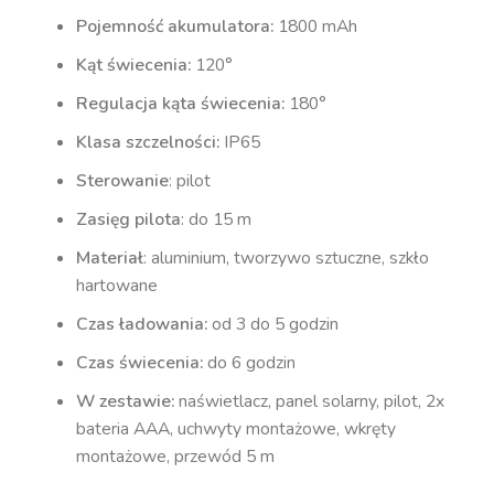
Pojemność akumulatora:
1800 mAh
Kąt świecenia:
120°
Regulacja kąta świecenia:
180°
Klasa szczelności:
IP65
Sterowanie
: pilot
Zasięg pilota
: do 15 m
Materiał
: aluminium, tworzywo sztuczne, szkło
hartowane
Czas ładowania:
od 3 do 5 godzin
Czas świecenia:
do 6 godzin
W zestawie:
naświetlacz, panel solarny, pilot, 2x
bateria AAA, uchwyty montażowe, wkręty
montażowe, przewód 5 m