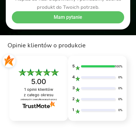
produkt do Twoich potrzeb.
Mam pytanie
Opinie klientów o produkcie
5
100%
4
0%
5.00
3
0%
1
opinii klientów
z całego okresu
2
0%
zebranych i zweryfikowanych przez
1
0%