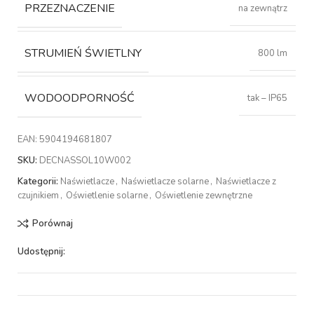
PRZEZNACZENIE
na zewnątrz
STRUMIEŃ ŚWIETLNY
800 lm
WODOODPORNOŚĆ
tak – IP65
EAN:
5904194681807
SKU:
DECNASSOL10W002
Kategorii:
Naświetlacze
,
Naświetlacze solarne
,
Naświetlacze z
czujnikiem
,
Oświetlenie solarne
,
Oświetlenie zewnętrzne
Porównaj
Udostępnij: