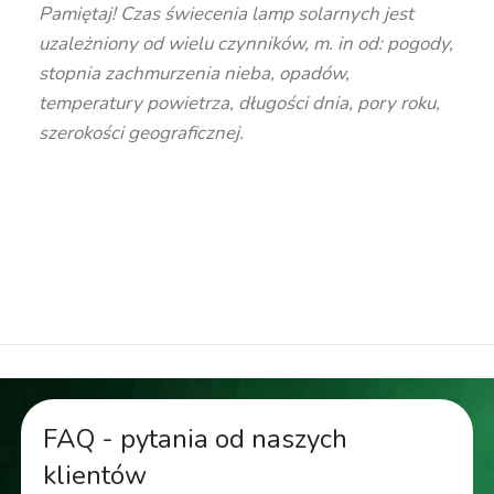
Pamiętaj! Czas świecenia lamp solarnych jest
uzależniony od wielu czynników, m. in od: pogody,
stopnia zachmurzenia nieba, opadów,
temperatury powietrza, długości dnia, pory roku,
szerokości geograficznej.
naświetlacz led, halogen led, halogen solarny,
naświetlacz solarny, halogen z panelem solarnym,
lampa led do ogrodu, lampa led przed dom, lampa
solarna, mocna lampa led z panelem solarnym
FAQ - pytania od naszych
klientów