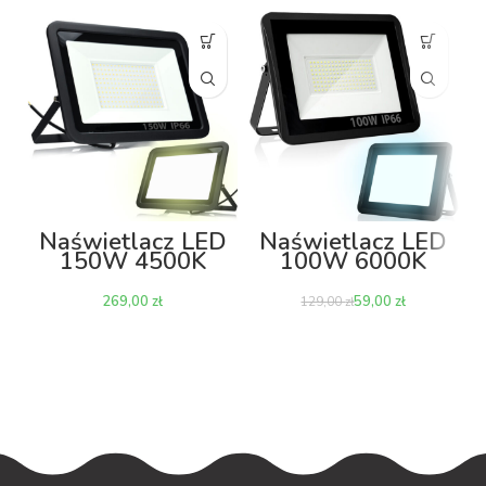
W
Naświetlacz LED
Naświetlacz LED
150W 4500K
100W 6000K
12000lm
8000lm
zł
59,00
zł
129,00
zł