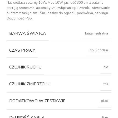
Naświetlacz solarny 10W. Moc 10W, jasność 800 lm. Zasilanie
energią słoneczną, automatyczne włączanie po zmroku, sterowanie
pilotem z zasięgiem 15m. Idealny do ogrodu, podwórka, parkingu.
Odporność IP65.
BARWA ŚWIATŁA
biała neutralna
CZAS PRACY
do 6 godzin
CZUJNIK RUCHU
nie
CZUJNIK ZMIERZCHU
tak
DODATKOWO W ZESTAWIE
pilot
DŁUGOŚĆ KABLA
5 m