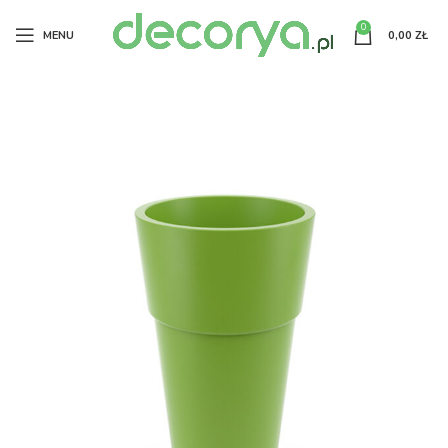
0
MENU
0,00
ZŁ