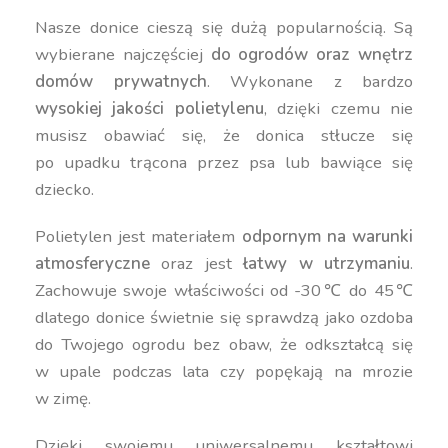
Nasze donice cieszą się dużą popularnością. Są
wybierane najczęściej
do ogrodów oraz wnętrz
domów prywatnych
. Wykonane z bardzo
wysokiej jakości polietylenu
, dzięki czemu nie
musisz obawiać się, że donica stłucze się
po upadku trącona przez psa lub bawiące się
dziecko.
Polietylen jest materiałem
odpornym na warunki
atmosferyczne
oraz jest
łatwy w utrzymaniu
.
Zachowuje swoje właściwości od -30℃ do 45℃
dlatego donice świetnie się sprawdzą jako ozdoba
do Twojego ogrodu bez obaw, że odkształcą się
w upale podczas lata czy popękają na mrozie
w zimę.
Dzięki swojemu uniwersalnemu kształtowi