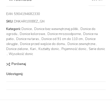
EAN:
5904194682330
SKU:
DNKARI100BEZ_GN
Kategorii:
Donice
,
Donice bez wewnętrznej półki
,
Donice do
ogrodu
,
Donice kolorowe
,
Donice mrozoodporne
,
Donice na
patio
,
Donice na taras
,
Donice od 91 cm do 110 cm
,
Donice
okrągłe
,
Donice przed wejście do domu
,
Donice zewnętrzne
,
Donice zielone
,
Kari
,
Kształty donic
,
Pojemność donic
,
Serie donic
,
Wysokość donic
Porównaj
Udostępnij: