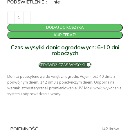
PODŚWIETLENIE
nie
DODAJ DO KOSZYKA
KUP TERAZ!
Czas wysyłki donic ogrodowych: 6-10 dni
roboczych
SPRAWDŹ CZAS WYSYŁKI
Donica polietylenowa do wnętrz i ogrodu. Pojemność 40 dm3 z
podwójnym dnem, 142 dm3 z pojedynczym dnem. Odporna na
warunki atmosferyczne i promieniowanie UV. Możliwość wykonania
systemu odprowadzania wody.
POJEMNOŚĆ
142 litrów