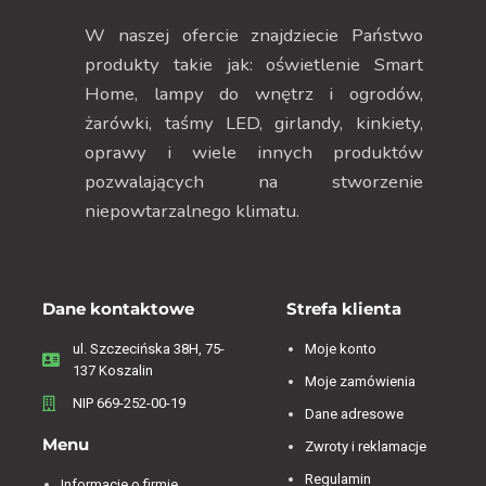
W naszej ofercie znajdziecie Państwo
produkty takie jak: oświetlenie Smart
Home, lampy do wnętrz i ogrodów,
żarówki, taśmy LED, girlandy, kinkiety,
oprawy i wiele innych produktów
pozwalających na stworzenie
niepowtarzalnego klimatu.
Dane kontaktowe
Strefa klienta
ul. Szczecińska 38H, 75-
Moje konto
137 Koszalin
Moje zamówienia
NIP 669-252-00-19
Dane adresowe
Menu
Zwroty i reklamacje
Regulamin
Informacje o firmie