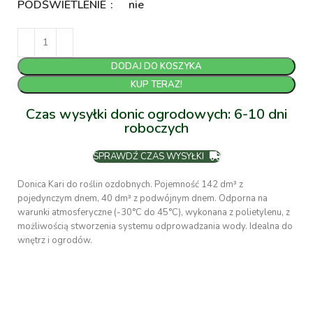
PODŚWIETLENIE
nie
DODAJ DO KOSZYKA
KUP TERAZ!
Czas wysyłki donic ogrodowych: 6-10 dni
roboczych
SPRAWDŹ CZAS WYSYŁKI
Donica Kari do roślin ozdobnych. Pojemność 142 dm³ z
pojedynczym dnem, 40 dm³ z podwójnym dnem. Odporna na
warunki atmosferyczne (-30°C do 45°C), wykonana z polietylenu, z
możliwością stworzenia systemu odprowadzania wody. Idealna do
wnętrz i ogrodów.