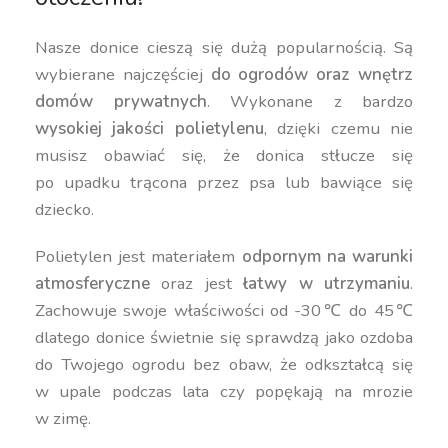
Nasze donice cieszą się dużą popularnością. Są
wybierane najczęściej
do ogrodów oraz wnętrz
domów prywatnych
. Wykonane z bardzo
wysokiej jakości polietylenu
, dzięki czemu nie
musisz obawiać się, że donica stłucze się
po upadku trącona przez psa lub bawiące się
dziecko.
Polietylen jest materiałem
odpornym na warunki
atmosferyczne
oraz jest
łatwy w utrzymaniu
.
Zachowuje swoje właściwości od -30℃ do 45℃
dlatego donice świetnie się sprawdzą jako ozdoba
do Twojego ogrodu bez obaw, że odkształcą się
w upale podczas lata czy popękają na mrozie
w zimę.