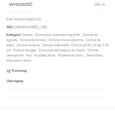
WYSOKOŚĆ
100 cm
EAN:
5904194682330
SKU:
DNKARI100BEZ_DBL
Kategorii:
Donice
,
Donice bez wewnętrznej półki
,
Donice do
ogrodu
,
Donice kolorowe
,
Donice mrozoodporne
,
Donice na
patio
,
Donice na taras
,
Donice niebieskie
,
Donice od 91 cm do 110
cm
,
Donice okrągłe
,
Donice przed wejście do domu
,
Donice
zewnętrzne
,
Kari
,
Kształty donic
,
Pojemność donic
,
Serie donic
,
Wysokość donic
Porównaj
Udostępnij: