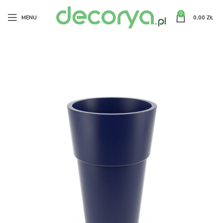
0
MENU
0,00
ZŁ