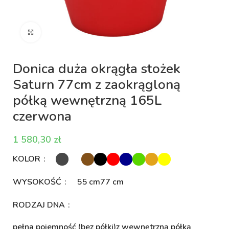
Kliknij aby powiększyć
Donica duża okrągła stożek
Saturn 77cm z zaokrągloną
półką wewnętrzną 165L
czerwona
zł
KOLOR
WYSOKOŚĆ
55 cm
77 cm
RODZAJ DNA
pełna pojemność (bez półki)
z wewnętrzną półką