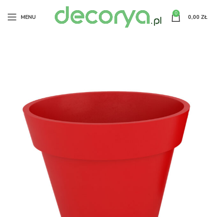
0
MENU
0,00
ZŁ