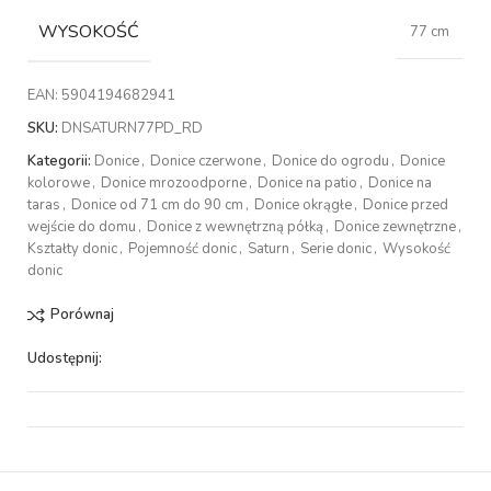
WYSOKOŚĆ
77 cm
EAN:
5904194682941
SKU:
DNSATURN77PD_RD
Kategorii:
Donice
,
Donice czerwone
,
Donice do ogrodu
,
Donice
kolorowe
,
Donice mrozoodporne
,
Donice na patio
,
Donice na
taras
,
Donice od 71 cm do 90 cm
,
Donice okrągłe
,
Donice przed
wejście do domu
,
Donice z wewnętrzną półką
,
Donice zewnętrzne
,
Kształty donic
,
Pojemność donic
,
Saturn
,
Serie donic
,
Wysokość
donic
Porównaj
Udostępnij: