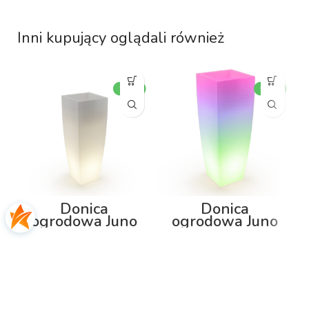
Inni kupujący oglądali również
Donica
Donica
ogrodowa Juno
ogrodowa Juno
75cm z
92cm z
podświetleniem
podświetleniem
RGB