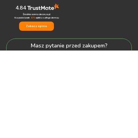
4.84
Średnia ocena decorya.pl
Na podstawie
473
opinii
z całego okresu
Zobacz opinie
Masz pytanie przed zakupem?
+48 600-900-387
oferta@decorya.pl
Obsługa Pozakupowa oraz Allegro
+48 608-167-130
kontakt@decorya.pl