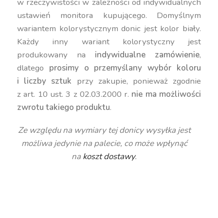
w rzeczywistości w zależności od indywidualnych
ustawień monitora kupującego. Domyślnym
wariantem kolorystycznym donic jest kolor biały.
Każdy inny wariant kolorystyczny jest
produkowany na
indywidualne zamówienie
,
dlatego
prosimy o przemyślany wybór koloru
i liczby sztuk
przy zakupie, ponieważ zgodnie
z art. 10 ust. 3 z 02.03.2000 r.
nie ma możliwości
zwrotu takiego produktu
.
Ze względu na wymiary tej donicy wysyłka jest
możliwa jedynie na palecie, co może wpłynąć
na
koszt dostawy
.
duża donica, wysoka donica, geometryczna donica,
okrągła donica, nowoczesna donica, kolorowa
donica, donica 95 cm, donica 100 cm, donica 90