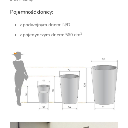
Pojemność donicy:
z podwójnym dnem:
N/D
3
z pojedynczym dnem:
560 dm