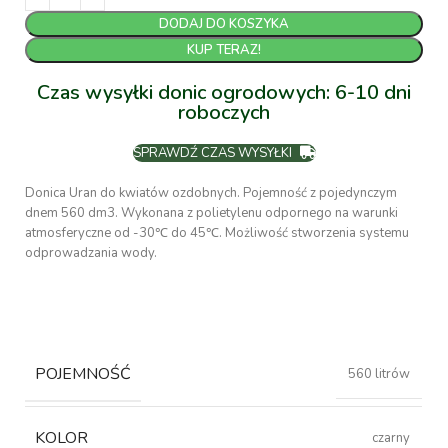
DODAJ DO KOSZYKA
KUP TERAZ!
Czas wysyłki donic ogrodowych: 6-10 dni
roboczych
SPRAWDŹ CZAS WYSYŁKI
Donica Uran do kwiatów ozdobnych. Pojemność z pojedynczym
dnem 560 dm3. Wykonana z polietylenu odpornego na warunki
atmosferyczne od -30℃ do 45℃. Możliwość stworzenia systemu
odprowadzania wody.
POJEMNOŚĆ
560 litrów
KOLOR
czarny