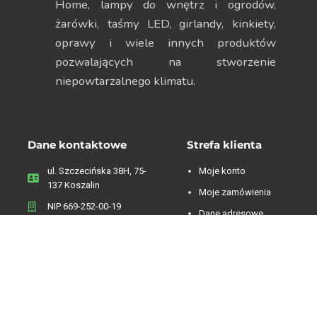
Home, lampy do wnętrz i ogrodów,
żarówki, taśmy LED, girlandy, kinkiety,
oprawy i wiele innych produktów
pozwalających na stworzenie
niepowtarzalnego klimatu.
Dane kontaktowe
Strefa klienta
ul. Szczecińska 38H, 75-
Moje konto
137 Koszalin
Moje zamówienia
NIP 669-252-00-19
Dane adresowe
Menu
Zwroty i reklamacje
Regulamin
Informacje o firmie
Polityka Prywatności
Koszty dostawy
Polityka plików cookies
Sklep on-line