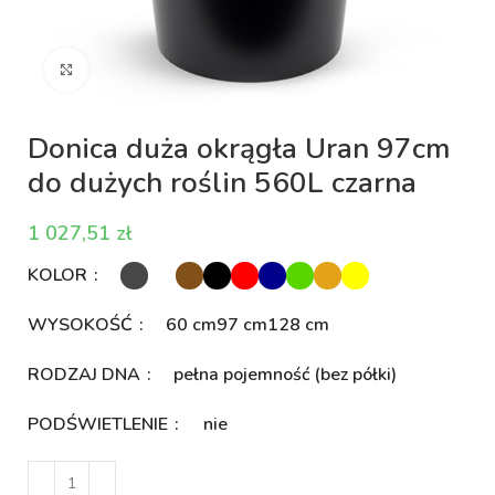
Kliknij aby powiększyć
Donica duża okrągła Uran 97cm
do dużych roślin 560L czarna
zł
KOLOR
WYSOKOŚĆ
60 cm
97 cm
128 cm
RODZAJ DNA
pełna pojemność (bez półki)
PODŚWIETLENIE
nie