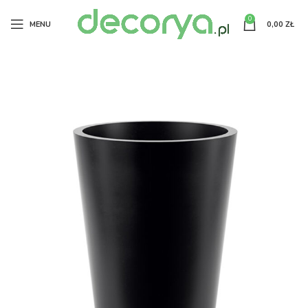
0
MENU
0,00
ZŁ