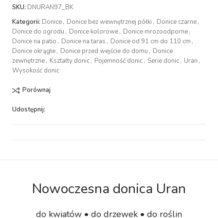
SKU:
DNURAN97_BK
Kategorii:
Donice
,
Donice bez wewnętrznej półki
,
Donice czarne
,
Donice do ogrodu
,
Donice kolorowe
,
Donice mrozoodporne
,
Donice na patio
,
Donice na taras
,
Donice od 91 cm do 110 cm
,
Donice okrągłe
,
Donice przed wejście do domu
,
Donice
zewnętrzne
,
Kształty donic
,
Pojemność donic
,
Serie donic
,
Uran
,
Wysokość donic
Porównaj
Udostępnij:
Nowoczesna donica Uran
do kwiatów • do drzewek • do roślin