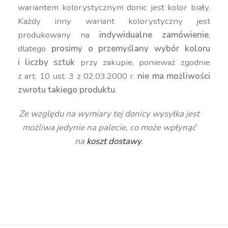
wariantem kolorystycznym donic jest kolor biały.
Każdy inny wariant kolorystyczny jest
produkowany na
indywidualne zamówienie
,
dlatego
prosimy o przemyślany wybór koloru
i liczby sztuk
przy zakupie, ponieważ zgodnie
z art. 10 ust. 3 z 02.03.2000 r.
nie ma możliwości
zwrotu takiego produktu
.
Ze względu na wymiary tej donicy wysyłka jest
możliwa jedynie na palecie, co może wpłynąć
na
koszt dostawy
.
duża donica, wysoka donica, niska donica, okrągła
donica, nowoczesna donica, kolorowa donica,
donica 50 cm