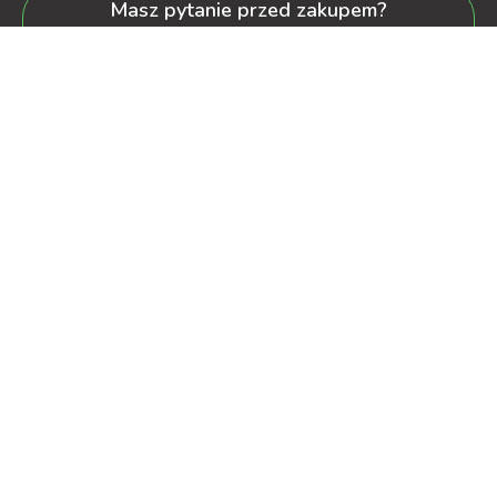
Masz pytanie przed zakupem?
+48 600-900-387
oferta@decorya.pl
Obsługa Pozakupowa oraz Allegro
+48 608-167-130
kontakt@decorya.pl
decorya.pl
2022 CREATED BY
OXshop.pl