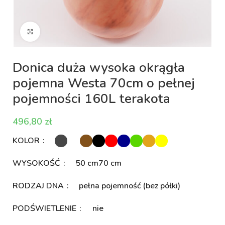
Kliknij aby powiększyć
Donica duża wysoka okrągła
pojemna Westa 70cm o pełnej
pojemności 160L terakota
zł
KOLOR
WYSOKOŚĆ
50 cm
70 cm
RODZAJ DNA
pełna pojemność (bez półki)
PODŚWIETLENIE
nie