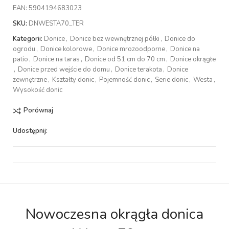
EAN:
5904194683023
SKU:
DNWESTA70_TER
Kategorii:
Donice
,
Donice bez wewnętrznej półki
,
Donice do
ogrodu
,
Donice kolorowe
,
Donice mrozoodporne
,
Donice na
patio
,
Donice na taras
,
Donice od 51 cm do 70 cm
,
Donice okrągłe
,
Donice przed wejście do domu
,
Donice terakota
,
Donice
zewnętrzne
,
Kształty donic
,
Pojemność donic
,
Serie donic
,
Westa
,
Wysokość donic
Porównaj
Udostępnij:
Nowoczesna okrągła donica