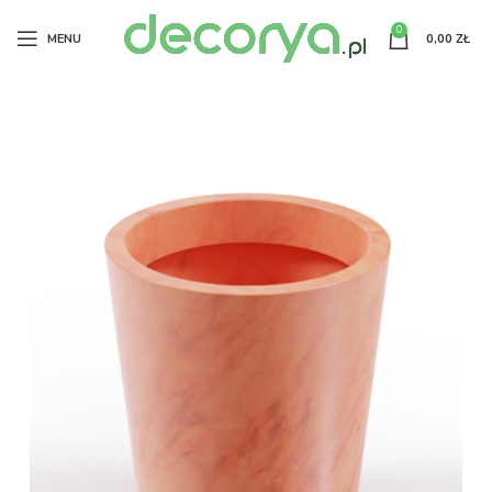
0
MENU
0,00
ZŁ