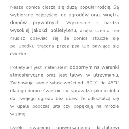
Nasze donice cieszą się dużą popularnością. Są
wybierane najczęściej
do ogrodów oraz wnętrz
domów prywatnych
. Wykonane z bardzo
wysokiej jakości polietylenu
, dzięki czemu nie
musisz obawiać się, że donica stłucze się
po upadku trącona przez psa lub bawiące się
dziecko.
Polietylen jest materiałem
odpornym na warunki
atmosferyczne
oraz jest
łatwy w utrzymaniu
.
Zachowuje swoje właściwości od -30℃ do 45℃
dlatego donice świetnie się sprawdzą jako ozdoba
do Twojego ogrodu bez obaw, że odkształcą się
w upale podczas lata czy popękają na mrozie
w zimę.
Dzięki swojemu uniwersalnemu kształtowi