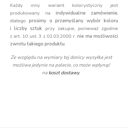
Każdy inny wariant kolorystyczny jest
produkowany na
indywidualne zamówienie
,
dlatego
prosimy o przemyślany wybór koloru
i liczby sztuk
przy zakupie, ponieważ zgodnie
z art. 10 ust. 3 z 02.03.2000 r.
nie ma możliwości
zwrotu takiego produktu
.
Ze względu na wymiary tej donicy wysyłka jest
możliwa jedynie na palecie, co może wpłynąć
na
koszt dostawy
.
duża donica, wysoka donica, kanciasta donica,
geometryczna donica, nowoczesna donica,
kolorowa donica, donica 70 cm, kwadratowa
donica, donica 120 litrów, donica 130 litrów