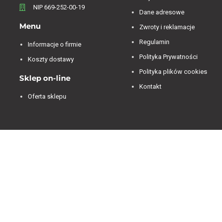
NIP 669-252-00-19
Dane adresowe
Menu
Zwroty i reklamacje
Regulamin
Informacje o firmie
Polityka Prywatności
Koszty dostawy
Polityka plików cookies
Sklep on-line
Kontakt
Oferta sklepu
Jesteśmy dostępni od 07:00 do 15:00 od poniedziałku
do piątku.
4.84
Średnia ocena decorya.pl
Na podstawie
473
opinii
z całego okresu
Zobacz opinie