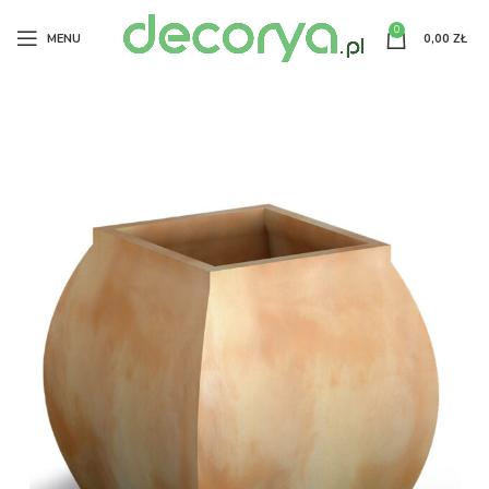
0
MENU
0,00
ZŁ