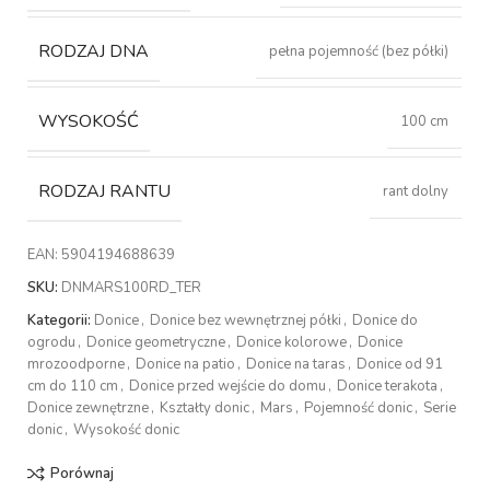
RODZAJ DNA
pełna pojemność (bez półki)
WYSOKOŚĆ
100 cm
RODZAJ RANTU
rant dolny
EAN:
5904194688639
SKU:
DNMARS100RD_TER
Kategorii:
Donice
,
Donice bez wewnętrznej półki
,
Donice do
ogrodu
,
Donice geometryczne
,
Donice kolorowe
,
Donice
mrozoodporne
,
Donice na patio
,
Donice na taras
,
Donice od 91
cm do 110 cm
,
Donice przed wejście do domu
,
Donice terakota
,
Donice zewnętrzne
,
Kształty donic
,
Mars
,
Pojemność donic
,
Serie
donic
,
Wysokość donic
Porównaj