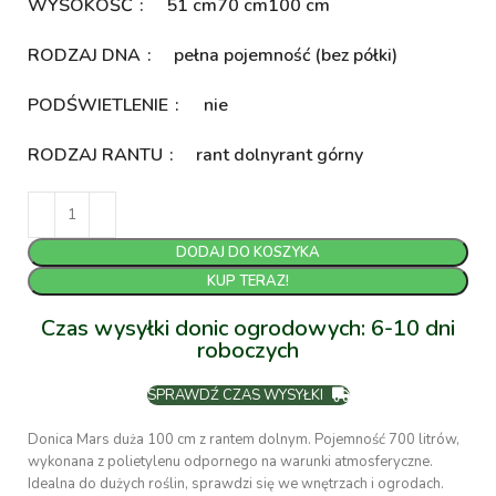
WYSOKOŚĆ
51 cm
70 cm
100 cm
RODZAJ DNA
pełna pojemność (bez półki)
PODŚWIETLENIE
nie
RODZAJ RANTU
rant dolny
rant górny
DODAJ DO KOSZYKA
KUP TERAZ!
Czas wysyłki donic ogrodowych: 6-10 dni
roboczych
SPRAWDŹ CZAS WYSYŁKI
Donica Mars duża 100 cm z rantem dolnym. Pojemność 700 litrów,
wykonana z polietylenu odpornego na warunki atmosferyczne.
Idealna do dużych roślin, sprawdzi się we wnętrzach i ogrodach.