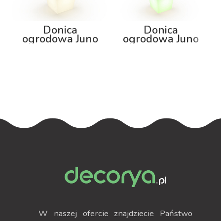
Donica
Donica
ogrodowa Juno
ogrodowa Juno
92cm z
75cm z
podświetleniem
podświetleniem
RGB
W naszej ofercie znajdziecie Państwo