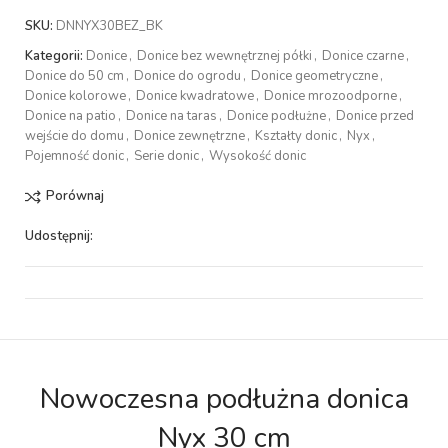
SKU:
DNNYX30BEZ_BK
Kategorii:
Donice
,
Donice bez wewnętrznej półki
,
Donice czarne
,
Donice do 50 cm
,
Donice do ogrodu
,
Donice geometryczne
,
Donice kolorowe
,
Donice kwadratowe
,
Donice mrozoodporne
,
Donice na patio
,
Donice na taras
,
Donice podłużne
,
Donice przed
wejście do domu
,
Donice zewnętrzne
,
Kształty donic
,
Nyx
,
Pojemność donic
,
Serie donic
,
Wysokość donic
Porównaj
Udostępnij:
Nowoczesna podłużna donica
Nyx 30 cm