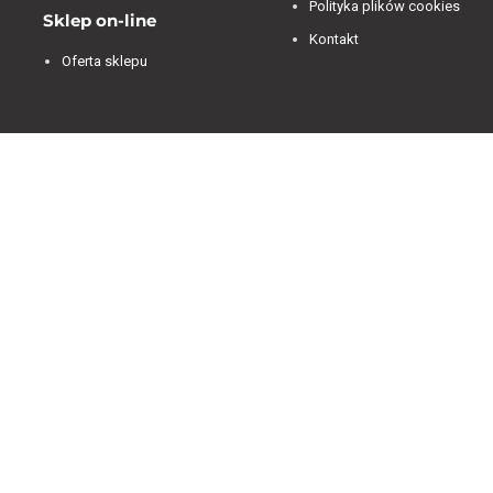
Polityka plików cookies
Sklep on-line
Kontakt
Oferta sklepu
Jesteśmy dostępni od 07:00 do 15:00 od poniedziałku
do piątku.
4.84
Średnia ocena decorya.pl
Na podstawie
474
opinii
z całego okresu
Zobacz opinie
Masz pytanie przed zakupem?
+48 600-900-387
oferta@decorya.pl