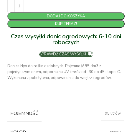
DODAJ DO KOSZYKA
KUP TERAZ!
Czas wysyłki donic ogrodowych: 6-10 dni
roboczych
SPRAWDŹ CZAS WYSYŁKI
Donica Nyx do roślin ozdobnych. Pojemność 95 dm3 z
pojedynczym dnem, odporna na UV i mróz od -30 do 45 stopni C.
Wykonana z polietylenu, odpowiednia do wnętrz i ogrodów.
POJEMNOŚĆ
95 litrów