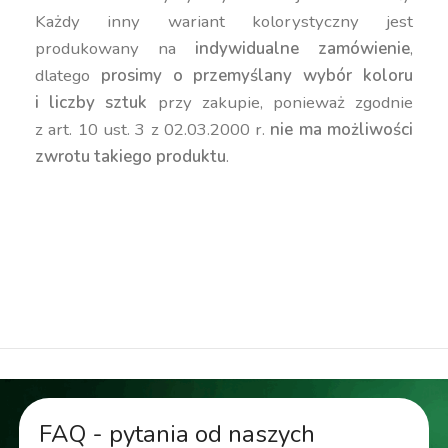
Każdy inny wariant kolorystyczny jest
produkowany na
indywidualne zamówienie
,
dlatego
prosimy o przemyślany wybór koloru
i liczby sztuk
przy zakupie, ponieważ zgodnie
z art. 10 ust. 3 z 02.03.2000 r.
nie ma możliwości
zwrotu takiego produktu
.
duża donica, niska donica, prostokątna donica,
kanciasta donica, geometryczna donica,
nowoczesna donica, kolorowa donica, donica 30
cm
FAQ - pytania od naszych