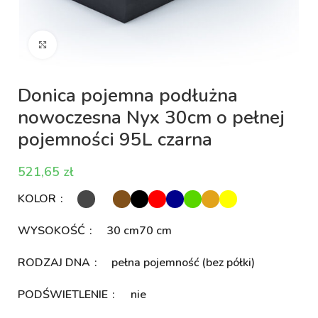
Kliknij aby powiększyć
Donica pojemna podłużna
nowoczesna Nyx 30cm o pełnej
pojemności 95L czarna
zł
KOLOR
WYSOKOŚĆ
30 cm
70 cm
RODZAJ DNA
pełna pojemność (bez półki)
PODŚWIETLENIE
nie