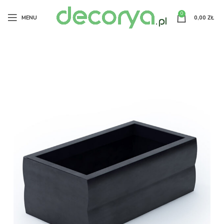
0
MENU
0,00
ZŁ