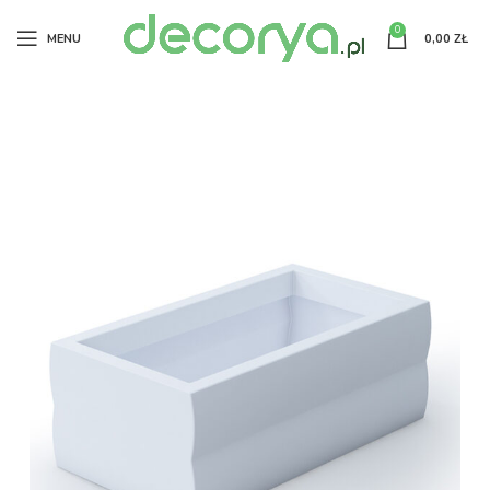
0
MENU
0,00
ZŁ