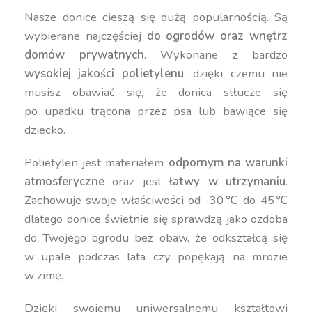
Nasze donice cieszą się dużą popularnością. Są
wybierane najczęściej
do ogrodów oraz wnętrz
domów prywatnych
. Wykonane z bardzo
wysokiej jakości polietylenu
, dzięki czemu nie
musisz obawiać się, że donica stłucze się
po upadku trącona przez psa lub bawiące się
dziecko.
Polietylen jest materiałem
odpornym na warunki
atmosferyczne
oraz jest
łatwy w utrzymaniu
.
Zachowuje swoje właściwości od -30℃ do 45℃
dlatego donice świetnie się sprawdzą jako ozdoba
do Twojego ogrodu bez obaw, że odkształcą się
w upale podczas lata czy popękają na mrozie
w zimę.
Dzięki swojemu uniwersalnemu kształtowi