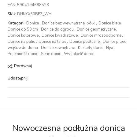
EAN:
5904194688523
SKU:
DNNYX30BEZ_WH
Kategorii:
Donice
,
Donice bez wewnętrznej półki
,
Donice białe
,
Donice do 50 cm
,
Donice do ogrodu
,
Donice geometryczne
,
Donice kolorowe
,
Donice kwadratowe
,
Donice mrozoodporne
,
Donice na patio
,
Donice na taras
,
Donice podłużne
,
Donice przed
wejście do domu
,
Donice zewnętrzne
,
Kształty donic
,
Nyx
,
Pojemność donic
,
Serie donic
,
Wysokość donic
Porównaj
Udostępnij:
Nowoczesna podłużna donica