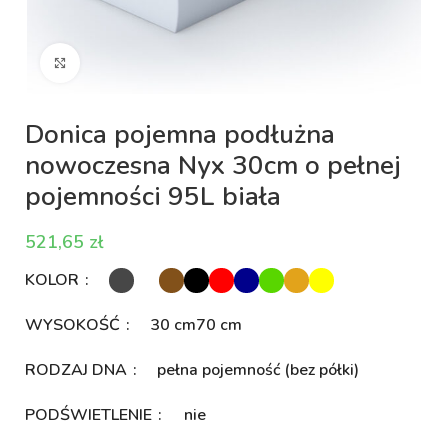
Kliknij aby powiększyć
Donica pojemna podłużna
nowoczesna Nyx 30cm o pełnej
pojemności 95L biała
zł
KOLOR
WYSOKOŚĆ
30 cm
70 cm
RODZAJ DNA
pełna pojemność (bez półki)
PODŚWIETLENIE
nie