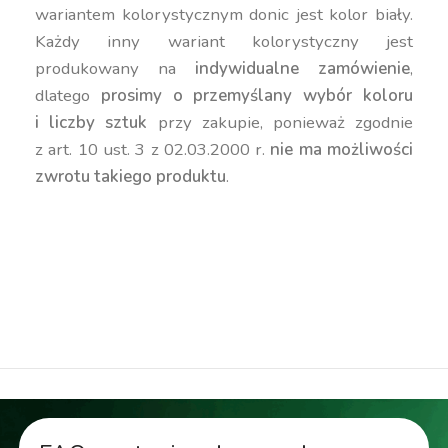
wariantem kolorystycznym donic jest kolor biały.
Każdy inny wariant kolorystyczny jest
produkowany na
indywidualne zamówienie
,
dlatego
prosimy o przemyślany wybór koloru
i liczby sztuk
przy zakupie, ponieważ zgodnie
z art. 10 ust. 3 z 02.03.2000 r.
nie ma możliwości
zwrotu takiego produktu
.
duża donica, niska donica, prostokątna donica,
kanciasta donica, geometryczna donica,
nowoczesna donica, kolorowa donica, donica 30
cm