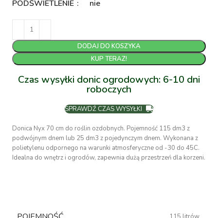
PODŚWIETLENIE
nie
DODAJ DO KOSZYKA
KUP TERAZ!
Czas wysyłki donic ogrodowych: 6-10 dni
roboczych
SPRAWDŹ CZAS WYSYŁKI
Donica Nyx 70 cm do roślin ozdobnych. Pojemność 115 dm3 z
podwójnym dnem lub 25 dm3 z pojedynczym dnem. Wykonana z
polietylenu odpornego na warunki atmosferyczne od -30 do 45C.
Idealna do wnętrz i ogrodów, zapewnia dużą przestrzeń dla korzeni.
POJEMNOŚĆ
115 litrów