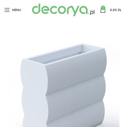
0
MENU
0,00
ZŁ