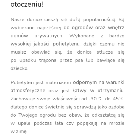
otoczeniu!
Nasze donice cieszą się dużą popularnością. Są
wybierane najczęściej
do ogrodów oraz wnętrz
domów prywatnych
. Wykonane z bardzo
wysokiej jakości polietylenu
, dzięki czemu nie
musisz obawiać się, że donica stłucze się
po upadku trącona przez psa lub bawiące się
dziecko.
Polietylen jest materiałem
odpornym na warunki
atmosferyczne
oraz jest
łatwy w utrzymaniu
.
Zachowuje swoje właściwości od -30℃ do 45℃
dlatego donice świetnie się sprawdzą jako ozdoba
do Twojego ogrodu bez obaw, że odkształcą się
w upale podczas lata czy popękają na mrozie
w zimę.