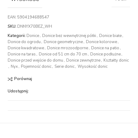
EAN:
5904194688547
SKU:
DNNYX70BEZ_WH
Kategorii:
Donice
,
Donice bez wewnętrznej półki
,
Donice białe
,
Donice do ogrodu
,
Donice geometryczne
,
Donice kolorowe
,
Donice kwadratowe
,
Donice mrozoodporne
,
Donice na patio
,
Donice na taras
,
Donice od 51 cm do 70 cm
,
Donice podłużne
,
Donice przed wejście do domu
,
Donice zewnętrzne
,
Kształty donic
,
Nyx
,
Pojemność donic
,
Serie donic
,
Wysokość donic
Porównaj
Udostępnij: