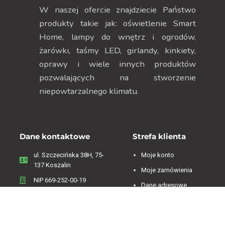
W naszej ofercie znajdziecie Państwo
produkty takie jak: oświetlenie Smart
Home, lampy do wnętrz i ogrodów,
żarówki, taśmy LED, girlandy, kinkiety,
oprawy i wiele innych produktów
pozwalających na stworzenie
niepowtarzalnego klimatu.
Dane kontaktowe
Strefa klienta
ul. Szczecińska 38H, 75-
Moje konto
137 Koszalin
Moje zamówienia
NIP 669-252-00-19
Dane adresowe
Menu
Zwroty i reklamacje
Regulamin
Informacje o firmie