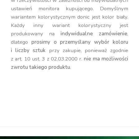
w rzeczywistości w zależności od indywidualnych
ustawień monitora kupującego. Domyślnym
wariantem kolorystycznym donic jest kolor biały.
Każdy inny wariant kolorystyczny jest
produkowany na
indywidualne zamówienie
,
dlatego
prosimy o przemyślany wybór koloru
i liczby sztuk
przy zakupie, ponieważ zgodnie
z art. 10 ust. 3 z 02.03.2000 r.
nie ma możliwości
zwrotu takiego produktu
.
duża donica, wysoka donica, podłużna donica,
prostokątna donica, kanciasta donica,
geometryczna donica, nowoczesna donica,
kolorowa donica, donica 70 cm