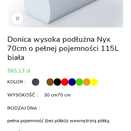
Kliknij aby powiększyć
Donica wysoka podłużna Nyx
70cm o pełnej pojemności 115L
biała
zł
KOLOR
WYSOKOŚĆ
30 cm
70 cm
RODZAJ DNA
pełna pojemność (bez półki)
z wewnętrzną półką