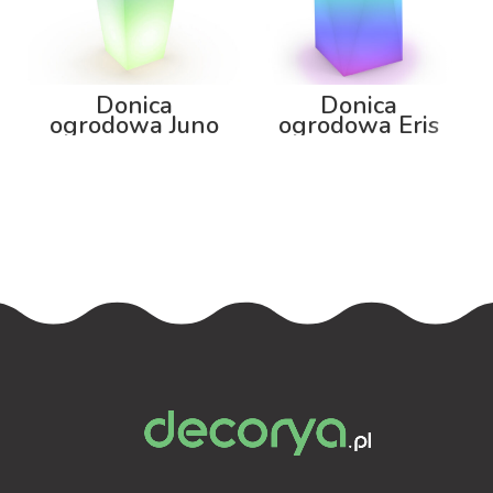
Donica
Donica
ogrodowa Juno
ogrodowa Eris
92cm z
80cm z
podświetleniem
podświetleniem
RGB
RGB