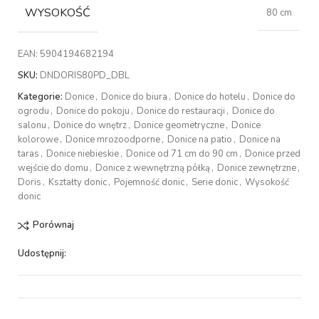
WYSOKOŚĆ
80 cm
EAN:
5904194682194
SKU:
DNDORIS80PD_DBL
Kategorie:
Donice
,
Donice do biura
,
Donice do hotelu
,
Donice do
ogrodu
,
Donice do pokoju
,
Donice do restauracji
,
Donice do
salonu
,
Donice do wnętrz
,
Donice geometryczne
,
Donice
kolorowe
,
Donice mrozoodporne
,
Donice na patio
,
Donice na
taras
,
Donice niebieskie
,
Donice od 71 cm do 90 cm
,
Donice przed
wejście do domu
,
Donice z wewnętrzną półką
,
Donice zewnętrzne
,
Doris
,
Kształty donic
,
Pojemność donic
,
Serie donic
,
Wysokość
donic
Porównaj
Udostępnij: