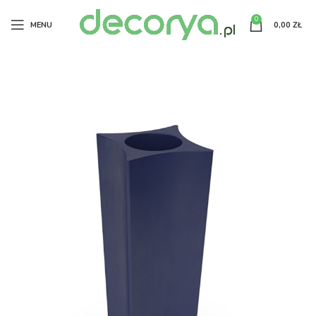
0
MENU
0,00
ZŁ