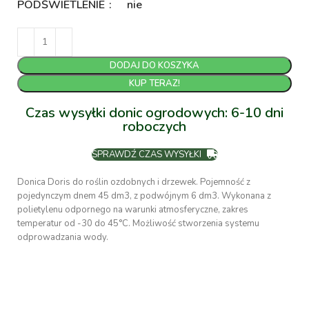
PODŚWIETLENIE
nie
DODAJ DO KOSZYKA
KUP TERAZ!
Czas wysyłki donic ogrodowych: 6-10 dni
roboczych
SPRAWDŹ CZAS WYSYŁKI
Donica Doris do roślin ozdobnych i drzewek. Pojemność z
pojedynczym dnem 45 dm3, z podwójnym 6 dm3. Wykonana z
polietylenu odpornego na warunki atmosferyczne, zakres
temperatur od -30 do 45°C. Możliwość stworzenia systemu
odprowadzania wody.