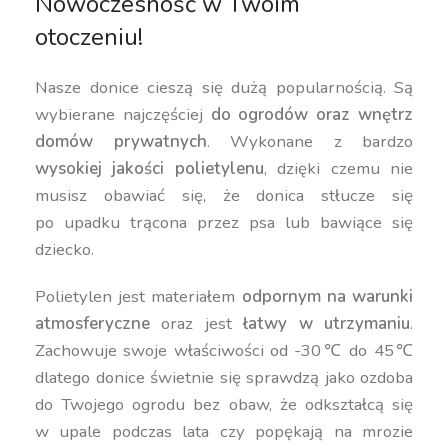
Nowoczesność w Twoim
otoczeniu!
Nasze donice cieszą się dużą popularnością. Są
wybierane najczęściej
do ogrodów oraz wnętrz
domów prywatnych
. Wykonane z bardzo
wysokiej jakości polietylenu
, dzięki czemu nie
musisz obawiać się, że donica stłucze się
po upadku trącona przez psa lub bawiące się
dziecko.
Polietylen jest materiałem
odpornym na warunki
atmosferyczne
oraz jest
łatwy w utrzymaniu
.
Zachowuje swoje właściwości od -30℃ do 45℃
dlatego donice świetnie się sprawdzą jako ozdoba
do Twojego ogrodu bez obaw, że odkształcą się
w upale podczas lata czy popękają na mrozie